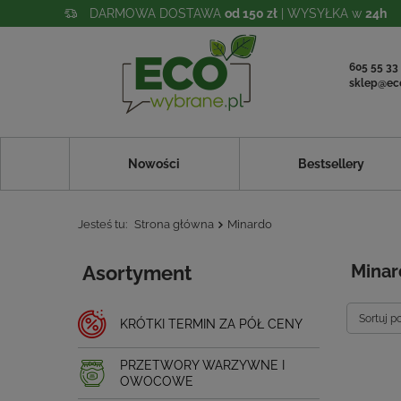
DARMOWA DOSTAWA
od 150 zł
| WYSYŁKA w
24h
605 55 33
sklep@ec
Nowości
Bestsellery
Jesteś tu:
Strona główna
Minardo
Asortyment
Minar
Sortuj p
KRÓTKI TERMIN ZA PÓŁ CENY
PRZETWORY WARZYWNE I
OWOCOWE