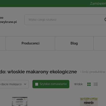
Zamówieni
 00
owybrane.pl
Producenci
Blog
do: włoskie makarony ekologiczne
( ilość produktów
Szybkie zamawianie
o dacie malejąco
Widok