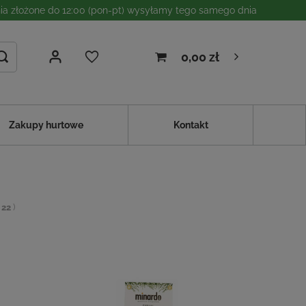
a złożone do 12:00 (pon-pt) wysyłamy tego samego dnia
0,00 zł
Zakupy hurtowe
Kontakt
:
22
)