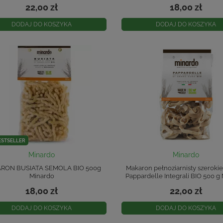
22,00 zł
18,00 zł
DODAJ DO KOSZYKA
DODAJ DO KOSZYKA
ESTSELLER
Minardo
Minardo
RON BUSIATA SEMOLA BIO 500g
Makaron pełnoziarnisty szerokie
Minardo
Pappardelle Integrali BIO 500 g
18,00 zł
22,00 zł
DODAJ DO KOSZYKA
DODAJ DO KOSZYKA