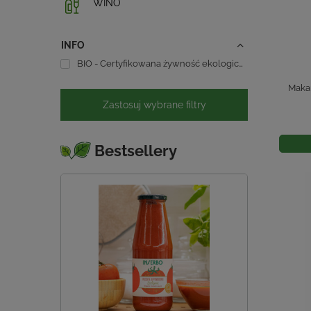
WINO
INFO
BIO - Certyfikowana żywność ekologiczna
21
Makar
Zastosuj wybrane filtry
Bestsellery