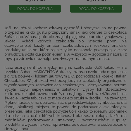
DODAJ DO KOSZYKA
DODAJ DO KOSZYKA
Jeśli na równi kochasz zdrową żywność i słodycze, to na pewno
przypadnie ci do gustu przepyszny smak, jaki oferuje ci czekolada
60% kakao. W naszej ofercie znajdują się jedynie produkty najwyższej
jakości, wśród których czekolada bio wiedzie prym. Na
ecowybrane.pl każdy amator czekoladowych rozkoszy znajdzie
produkty unikalne, które są nie tylko doskonałą przekąską, ale też
prawdziwą ucztą dla podniebienia. A wszystko w zgodzie z naturą i z
myślą o zdrowiu oraz najprawdziwszym, naturalnym smaku.
Nasz asortyment to, między innymi, czekolada 60% kakao — na
przykład Sabadi AGRIGENTO 60%, czyli włoska czekolada organiczna
z oliwą z oliwek i liściem laurowym BIO, pochodząca z kolekcji Italian
Chocolates. W jej skład wchodzą jedynie czekolady organiczne o
wyrafinowanych zestawieniach smakowych i dedykowane perłom
Sycylii, czyli najpiękniejszym zakątkom wyspy. Ich dziedzictwo
kulturowe i krajobrazowe należy do najbogatszych we Włoszech i na
świecie. Każda tabliczka to małe dzieło sztuki w środku i na zewnątrz.
Piękne ilustracje na opakowaniach, przedstawiające symboliczne dla
danej lokalizacji miejsca, to powód do podarowania czekolady w
prezencie. Taka czekolada powyżej 60% kakao to idealny upominek
dla bliskich ci osób, których kochasz i otaczasz opieką, a także dla
miłośników podróżowania, smakoszy i łakomczuchów. Kupując
produkt najwyższej jakości, sprawiasz, że obdarowana osoba poczuje
się wyjątkowo.