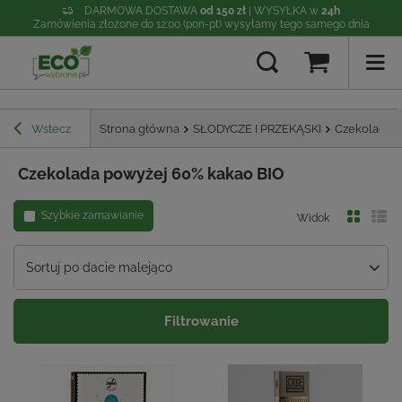
DARMOWA DOSTAWA
od 150 zł
| WYSYŁKA w
24h
Zamówienia złożone do 12:00 (pon-pt) wysyłamy tego samego dnia
Wstecz
Strona główna
SŁODYCZE I PRZEKĄSKI
Czekolada 
Czekolada powyżej 60% kakao BIO
Szybkie zamawianie
Widok
Sortuj po dacie malejąco
Filtrowanie