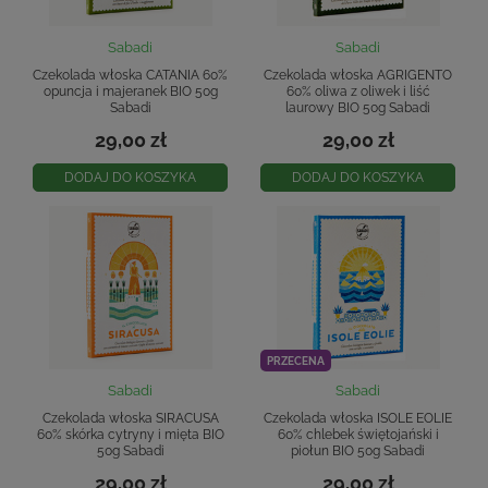
Sabadi
Sabadi
Czekolada włoska CATANIA 60%
Czekolada włoska AGRIGENTO
opuncja i majeranek BIO 50g
60% oliwa z oliwek i liść
Sabadi
laurowy BIO 50g Sabadi
29,00 zł
29,00 zł
DODAJ DO KOSZYKA
DODAJ DO KOSZYKA
PRZECENA
Sabadi
Sabadi
Czekolada włoska SIRACUSA
Czekolada włoska ISOLE EOLIE
60% skórka cytryny i mięta BIO
60% chlebek świętojański i
50g Sabadi
piołun BIO 50g Sabadi
29,00 zł
29,00 zł