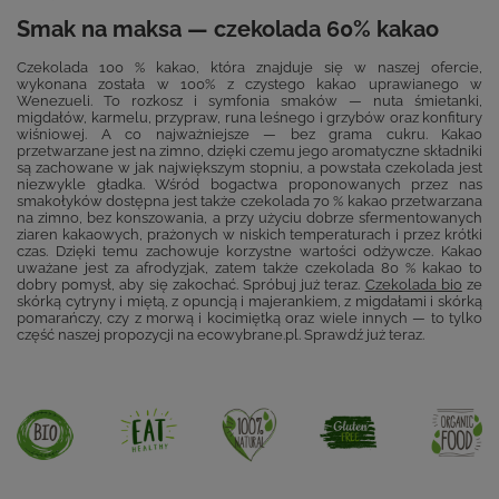
Smak na maksa — czekolada 60% kakao
Czekolada 100 % kakao, która znajduje się w naszej ofercie,
wykonana została w 100% z czystego kakao uprawianego w
Wenezueli. To rozkosz i symfonia smaków — nuta śmietanki,
migdałów, karmelu, przypraw, runa leśnego i grzybów oraz konfitury
wiśniowej. A co najważniejsze — bez grama cukru. Kakao
przetwarzane jest na zimno, dzięki czemu jego aromatyczne składniki
są zachowane w jak największym stopniu, a powstała czekolada jest
niezwykle gładka. Wśród bogactwa proponowanych przez nas
smakołyków dostępna jest także czekolada 70 % kakao przetwarzana
na zimno, bez konszowania, a przy użyciu dobrze sfermentowanych
ziaren kakaowych, prażonych w niskich temperaturach i przez krótki
czas. Dzięki temu zachowuje korzystne wartości odżywcze. Kakao
uważane jest za afrodyzjak, zatem także czekolada 80 % kakao to
dobry pomysł, aby się zakochać. Spróbuj już teraz.
Czekolada bio
ze
skórką cytryny i miętą, z opuncją i majerankiem, z migdałami i skórką
pomarańczy, czy z morwą i kocimiętką oraz wiele innych — to tylko
część naszej propozycji na ecowybrane.pl. Sprawdź już teraz.