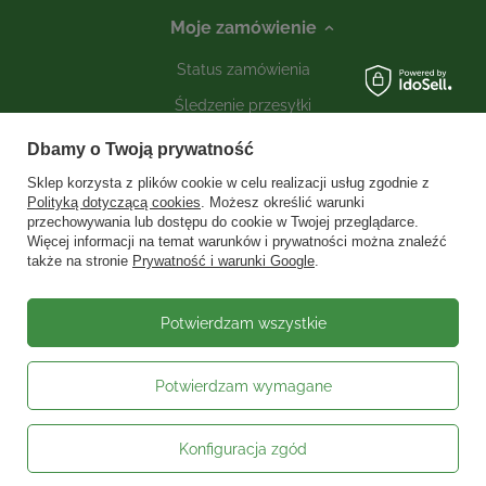
Moje zamówienie
Status zamówienia
Śledzenie przesyłki
Kontakt
Dbamy o Twoją prywatność
Sklep korzysta z plików cookie w celu realizacji usług zgodnie z
Polityką dotyczącą cookies
. Możesz określić warunki
Moje konto
przechowywania lub dostępu do cookie w Twojej przeglądarce.
Więcej informacji na temat warunków i prywatności można znaleźć
także na stronie
Prywatność i warunki Google
.
Informacje
Social media
Potwierdzam wszystkie
Potwierdzam wymagane
W sklepie prezentujemy ceny brutto (z VAT).
Stawki VAT dla konsumentów z
kraju:
Polska
.
Konfiguracja zgód