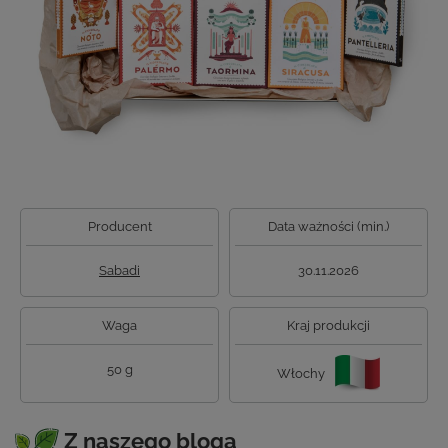
Producent
Data ważności (min.)
Sabadi
30.11.2026
Waga
Kraj produkcji
50 g
Włochy
Z naszego bloga