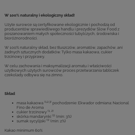
W 100% naturalny i ekologiczny skład!
Użyte surowce są certyfikowane ekologicznie i pochodzą od
producentów sprawiedliwego handlu i prezydiów Slow Food z
poszanowaniem małych społeczności tubylczych, środowiska i
bioróżnorodności.
W 100% naturalny skład, bez tłuszczów, aromatów, zapachów, ani
żadnych sztucznych dodatków. Tylko masa kakaowa, cukier
trzcinowy i przyprawy.
W celu zachowania i maksymalizacji aromatu i właściwości
użytkowych użytych surowców proces przetwarzania tabliczek
czekolady odbywa się na zimno.
Skład
:
(1,2,3)
masa kakaowa
pochodzenie: Ekwador odmiana: Nacional
Fino de Aroma
(1, 2)
cukier trzcinowy
(1)
skórka mandarynki
(min: 3%)
(1)
sumak sycylijski
(min: 2%)
Kakao minimum 60%