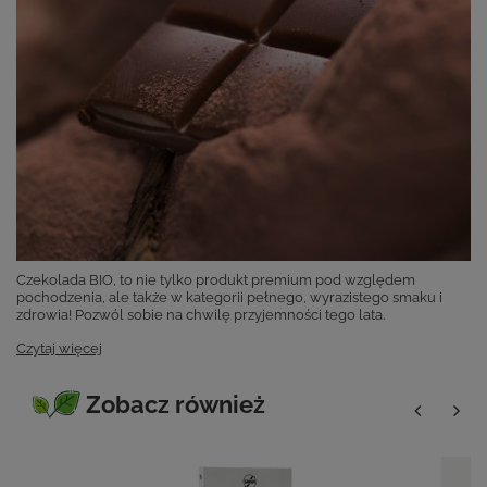
Czekolada BIO, to nie tylko produkt premium pod względem
pochodzenia, ale także w kategorii pełnego, wyrazistego smaku i
zdrowia! Pozwól sobie na chwilę przyjemności tego lata.
Czytaj więcej
Zobacz również