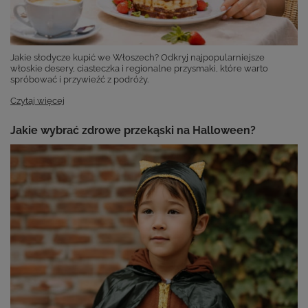
Jakie słodycze kupić we Włoszech? Odkryj najpopularniejsze
włoskie desery, ciasteczka i regionalne przysmaki, które warto
spróbować i przywieźć z podróży.
Czytaj więcej
Jakie wybrać zdrowe przekąski na Halloween?