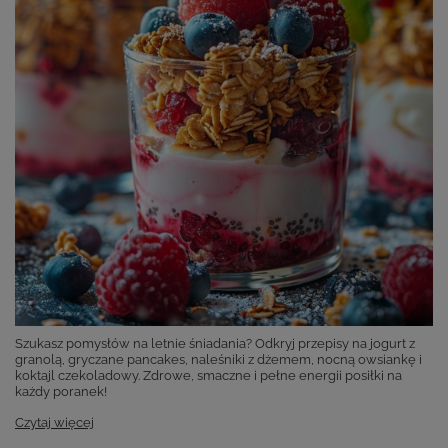
Szukasz pomysłów na letnie śniadania? Odkryj przepisy na jogurt z
granolą, gryczane pancakes, naleśniki z dżemem, nocną owsiankę i
koktajl czekoladowy. Zdrowe, smaczne i pełne energii posiłki na
każdy poranek!
Czytaj więcej