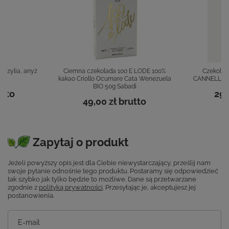
bazylia, anyż
Ciemna czekolada 100 E LODE 100%
Czekola
di
kakao Criollo Ocumare Cata Wenezuela
CANNELLA c
BIO 50g Sabadi
tto
29,
49,00 zł
brutto
Zapytaj o produkt
Jeżeli powyższy opis jest dla Ciebie niewystarczający, prześlij nam
swoje pytanie odnośnie tego produktu. Postaramy się odpowiedzieć
tak szybko jak tylko będzie to możliwe.
Dane są przetwarzane
zgodnie z
polityką prywatności
. Przesyłając je, akceptujesz jej
postanowienia.
E-mail