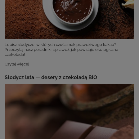
Lubisz słodycze, w których czuć smak prawdziwego kakao?
Przeczytaj nasz poradnik i sprawdź, jak powstaje ekologiczna
czekolada!
Czytaj więcej
Słodycz lata — desery z czekoladą BIO