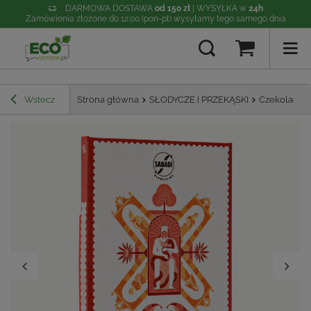
DARMOWA DOSTAWA
od 150 zł
| WYSYŁKA w
24h
Zamówienia złożone do 12:00 (pon-pt) wysyłamy tego samego dnia
Wstecz
Strona główna
SŁODYCZE I PRZEKĄSKI
Czekolada 