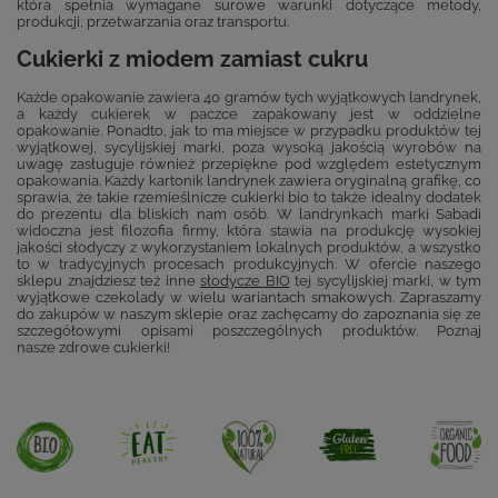
która spełnia wymagane surowe warunki dotyczące metody,
produkcji, przetwarzania oraz transportu.
Cukierki z miodem zamiast cukru
Każde opakowanie zawiera 40 gramów tych wyjątkowych landrynek,
a każdy cukierek w paczce zapakowany jest w oddzielne
opakowanie. Ponadto, jak to ma miejsce w przypadku produktów tej
wyjątkowej, sycylijskiej marki, poza wysoką jakością wyrobów na
uwagę zasługuje również przepiękne pod względem estetycznym
opakowania. Każdy kartonik landrynek zawiera oryginalną grafikę, co
sprawia, że takie rzemieślnicze cukierki bio to także idealny dodatek
do prezentu dla bliskich nam osób. W landrynkach marki Sabadi
widoczna jest filozofia firmy, która stawia na produkcję wysokiej
jakości słodyczy z wykorzystaniem lokalnych produktów, a wszystko
to w tradycyjnych procesach produkcyjnych. W ofercie naszego
sklepu znajdziesz też inne
słodycze BIO
tej sycylijskiej marki, w tym
wyjątkowe czekolady w wielu wariantach smakowych. Zapraszamy
do zakupów w naszym sklepie oraz zachęcamy do zapoznania się ze
szczegółowymi opisami poszczególnych produktów. Poznaj
nasze zdrowe cukierki!