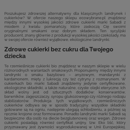
Poszukujesz zdrowszej alternatywny dla klasycznych landrynek i
cukierków? W ofercie naszego sklepu ecowybrane.pl znajdziesz
między innymi wysokiej jakości zdrowe cukierki marki Sabadi z
miodem z kwiatu pomarańczy, które zaskoczą Cię swoimi
oryginalnymi smakami oraz dobrym składem. Ten sycylijski
producent, znany głównie z produkcji wysokiej jakości czekolady, ma
w swojej ofercie również wyjątkowe, ekologiczne landrynki.
Zdrowe cukierki bez cukru dla Twojego
dziecka
Te rzemieślnicze cukierki bio znajdziesz w naszym sklepie w wielu
różnorodnych wariantach smakowych. Proponujemy między innymi
landrynki o smaku bazyliowo – anyżowym, mandarynki z
kardamonem, mięty z lukrecją czy też cytryny z rozmarynem. W
cukierkach bio marki Sabadi znajdziemy jedynie certyfikowane,
ekologiczne składniki, a także naturalne, czyste olejki eteryczne. Ich
skład wolny jest od sztucznych dodatków: konserwantów,
barwników, zagęszczaczy, syropu glukozowego czy różnego rodzaju
stabilizatorów. Produkcja tych wyjątkowych, rzemieślniczych
cukierków odbywa się w sposób tradycyjny: wszystkie składniki
gotowane są na ogniu, następnie ulegają schłodzeniu, a później są
ręcznie krojone oraz formowane. Ponadto landrynki marki Sabadi są
bezpieczne dla osób na diecie bezglutenowej oraz wegan. Zdrowe
cukierki posiadają również certyfikat unijny, tzw. Eko liść, który
przyznawany jest żywności wyprodukowanej w Unii Europejskiej,