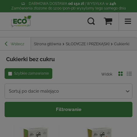
DARMOWA DOSTAWA
od 150 zł
| WYSYŁKA w
24h
Zamówienia złożone do 12:00 (pon-pt) wysyłamy tego samego dnia
Wstecz
Strona główna
SŁODYCZE I PRZEKĄSKI
Cukierki BIO
Cukierki bez cukru
Szybkie zamawianie
Widok
Sortuj po dacie malejąco
Filtrowanie