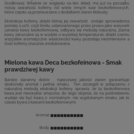
Środkowej. Właśnie ze względu na ten skład, ma już na początku
niższą zawartość kofeiny niż wiele innych kaw bezkofeinowych,
które często są przetwarzane z dodatkiem ziaren Robusty.
Ekstrakcja kofeiny, dzięki której jej zawartość zostaje sprowadzona
poniżej 0,10%, czyli limitu ustanowionego przez prawo jako warunek
uznania kawy bezkofeinowej, odbywa się metodą naturalną. Ziarna
kawy zanurzane są w wodzie o wysokiej temperaturze, dzięki czemu
wszystkie aromatyczne właściwości kawy pozostają niezmienione a
ilość kofeiny znacznie zredukowana.
Mielona kawa Deca bezkofeinowa - Smak
prawdziwej kawy
Bardzo staranny dobór , najwyższej jakości ziaren gwarantuje
doskonały aromat i pełnię smaku. Ten szczegół w połączeniu z
naturalną metodą ekstrakcji kofeiny sprawia, że ​​ta bezkofeinowa
kawa jest niezwykle smaczna, do tego stopnia, że na ​​podniebieniu
wydaje się być kawą o normalnym, nie wypłukanym smaku, jak to
często bywa z kawami bezkofeinowymi.
■■■■■■■■■■
Aromat
■■■■■■■■■■
Body