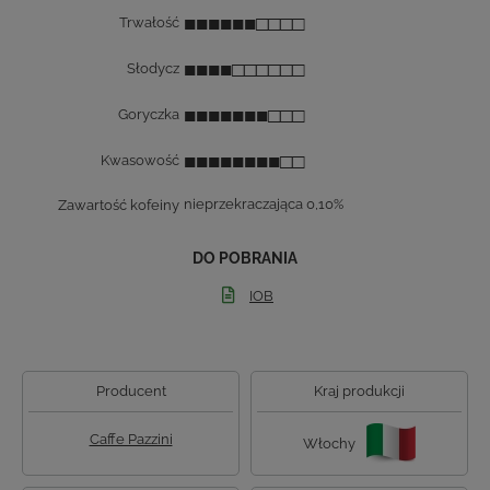
■■■■■■□□□□
Trwałość
■■■■□□□□□□
Słodycz
■■■■■■■□□□
Goryczka
■■■■■■■■□□
Kwasowość
Zawartość kofeiny
nieprzekraczająca 0,10%
DO POBRANIA
IOB
Producent
Kraj produkcji
Caffe Pazzini
Włochy