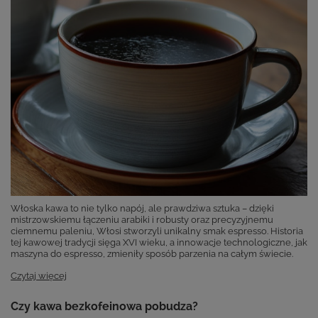
Włoska kawa to nie tylko napój, ale prawdziwa sztuka – dzięki
mistrzowskiemu łączeniu arabiki i robusty oraz precyzyjnemu
ciemnemu paleniu, Włosi stworzyli unikalny smak espresso. Historia
tej kawowej tradycji sięga XVI wieku, a innowacje technologiczne, jak
maszyna do espresso, zmieniły sposób parzenia na całym świecie.
Czytaj więcej
Czy kawa bezkofeinowa pobudza?