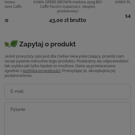
ofeinowa
KAWA OPERE BROWN mielona 250g BIO
KAWA PURO 
Cykoria Caffe
Caffe Pazzini (zaparzacz, ekspres
przelewowy)
149,
tto
43,00 zł
brutto
Zapytaj o produkt
Jeżeli powyższy opis jest dla Ciebie niewystarczający, prześlij nam
swoje pytanie odnośnie tego produktu. Postaramy się odpowiedzieć
tak szybko jak tylko będzie to możliwe.
Dane są przetwarzane
zgodnie z
polityką prywatności
. Przesyłając je, akceptujesz jej
postanowienia.
E-mail
Pytanie