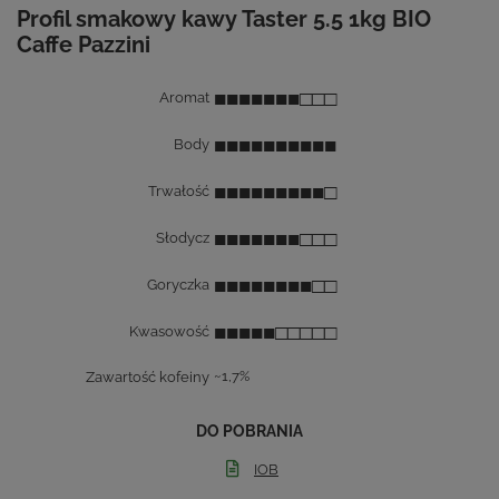
Profil smakowy kawy Taster 5.5 1kg BIO
Caffe Pazzini
■■■■■■■□□□
Aromat
■■■■■■■■■■
Body
■■■■■■■■■□
Trwałość
■■■■■■■□□□
Słodycz
■■■■■■■■□□
Goryczka
■■■■■□□□□□
Kwasowość
Zawartość kofeiny
~1,7%
DO POBRANIA
IOB