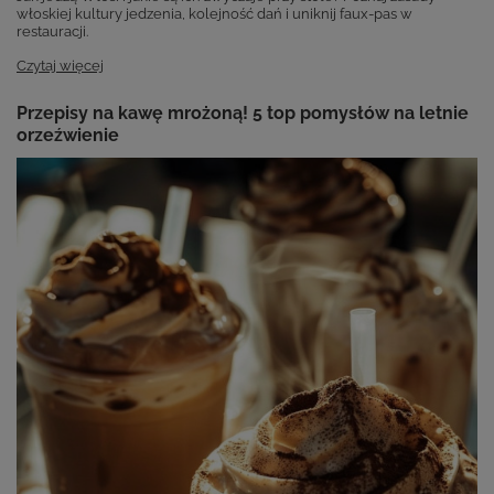
włoskiej kultury jedzenia, kolejność dań i uniknij faux-pas w
restauracji.
Czytaj więcej
Przepisy na kawę mrożoną! 5 top pomysłów na letnie
orzeźwienie