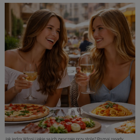
Jak jedzą Włosi i jakie są ich zwyczaje przy stole? Poznaj zasady