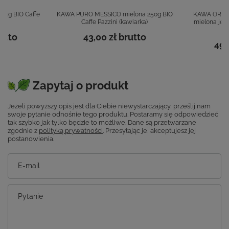
 1kg BIO Caffe
KAWA PURO MESSICO mielona 250g BIO
KAWA ORZO 
Caffe Pazzini (kawiarka)
mielona jęc
utto
43,00 zł
brutto
49,
Zapytaj o produkt
Jeżeli powyższy opis jest dla Ciebie niewystarczający, prześlij nam
swoje pytanie odnośnie tego produktu. Postaramy się odpowiedzieć
tak szybko jak tylko będzie to możliwe.
Dane są przetwarzane
zgodnie z
polityką prywatności
. Przesyłając je, akceptujesz jej
postanowienia.
E-mail
Pytanie