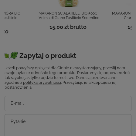
 PIÓRA BIO
MAKARON SCIALATIELLI BIO 500G
MAKARON LAG
 Pastificio
L'Anima di Grano Pastificio Sorrentino
Grano P
15,00 zł
brutto
15,
tto
Zapytaj o produkt
Jeżeli powyższy opis jest dla Ciebie niewystarczający, prześlij nam
swoje pytanie odnośnie tego produktu. Postaramy się odpowiedzieć
tak szybko jak tylko będzie to możliwe.
Dane są przetwarzane
zgodnie z
polityką prywatności
. Przesyłając je, akceptujesz jej
postanowienia.
E-mail
Pytanie