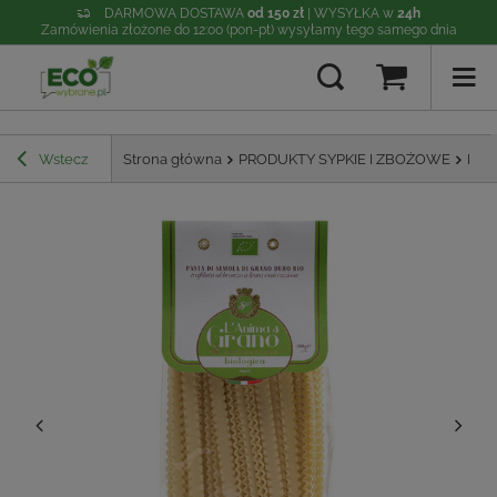
DARMOWA DOSTAWA
od 150 zł
| WYSYŁKA w
24h
Zamówienia złożone do 12:00 (pon-pt) wysyłamy tego samego dnia
Wstecz
Strona główna
PRODUKTY SYPKIE I ZBOŻOWE
Mak