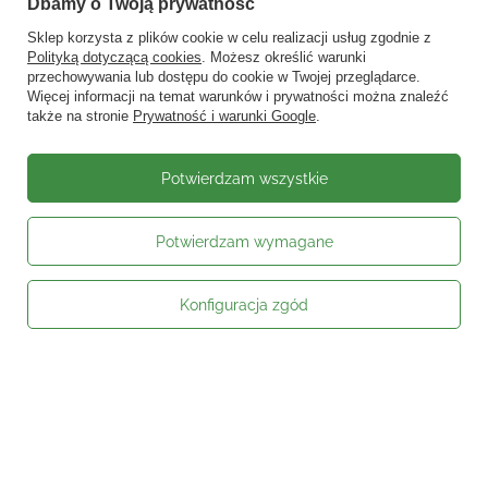
Dbamy o Twoją prywatność
Sklep korzysta z plików cookie w celu realizacji usług zgodnie z
Polityką dotyczącą cookies
. Możesz określić warunki
przechowywania lub dostępu do cookie w Twojej przeglądarce.
Więcej informacji na temat warunków i prywatności można znaleźć
także na stronie
Prywatność i warunki Google
.
Potwierdzam wszystkie
Potwierdzam wymagane
Konfiguracja zgód
Moje zamówienie
Status zamówienia
Śledzenie przesyłki
Kontakt