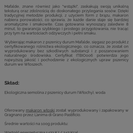
Mafalde, znane również jako "wstążki", zaskakują swoją unikalną
teksturą oraz zdolnością do doskonałego przylegania sosów. Dzięki
tradycyjnej metodzie produkcji, z użyciem form z brązu, makaron
nabiera porowatości, co sprawia, że każde danie staje się bardziej
aromatyczne i smakowite. Czas gotowania wynoszący zaledwie 8
minut, to gwarancja szybkiego i prostego przygotowania, nie tracąc
przy tym na wartościach odżywczych i pełni smaku.
Wybierając makaron z pszenicy durum Mafalde, sięgasz po produkt z
certyfikowanego rolnictwa ekologicznego, co oznacza, że został on
wyprodukowany bez szkodliwych substancji i z poszanowaniem
naturalnego środowiska. Certyfikat ITBIO006 potwierdza jego
najwyższą jakość i pochodzenie z ekologicznych upraw pszenicy
durum we Włoszech.
Skład:
Ekologiczna semolina z pszenicy durum (Włochy), woda
Oferowany
makaron włoski
został wyprodukowany i zapakowany w
Gragnano przez: L’anima di Grano Pastificio.
Średnie wartości na 100g produktu:
Wartość energetyczna 1473 KJ / 347 Kcal