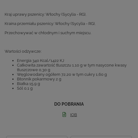
Kraj uprawy pszenicy: Włochy (Sycylia - RG),
Kraina przemiału pszenicy: Włochy (Sycylia - RG),
Przechowywać w chłodnym i suchym miejscu.
Wartości odżywcze:
Energia 340 Kcal/1422 KJ
Całkowita zawartość tłuszczu 1,10 g w tym nasycone kwasy
tłuszczowe 0,30 g
Węglowodany ogółem 72,20 w tym cukry 1,60 g
Błonnik pokarmowy 2 g
Białka 15,9 g
Sól 0,1 g
DO POBRANIA
IOB