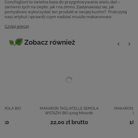
Conchiglioni to świetna baza do przygotowywania wielu dań –
zarówno tych na ciepło, jak i na zimno. Zastanawiasz się, jak
pomysłowo wykorzystać ten produkt w swojej kuchni? Przeczytaj
nasz artykuł i sprawdź czym nadziać muszle makaronowe.
Czytaj więcej
Zobacz również
SEMOLA BIO
MAKARON TAGLIATELLE SEMOLA
MAKARON FU
o
WSTĄŻKI BIO 500g Minardo
BI
tto
22,00 zł
brutto
18,