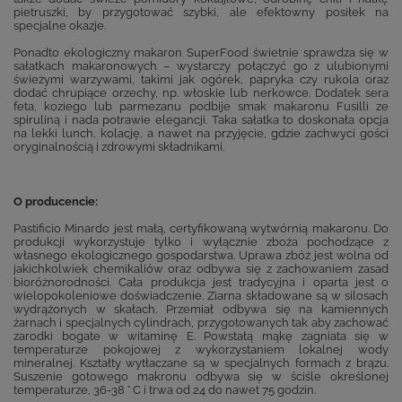
pietruszki, by przygotować szybki, ale efektowny posiłek na
specjalne okazje.
Ponadto ekologiczny makaron SuperFood świetnie sprawdza się w
sałatkach makaronowych – wystarczy połączyć go z ulubionymi
świeżymi warzywami, takimi jak ogórek, papryka czy rukola oraz
dodać chrupiące orzechy, np. włoskie lub nerkowce. Dodatek sera
feta, koziego lub parmezanu podbije smak makaronu Fusilli ze
spiruliną i nada potrawie elegancji. Taka sałatka to doskonała opcja
na lekki lunch, kolację, a nawet na przyjęcie, gdzie zachwyci gości
oryginalnością i zdrowymi składnikami.
O producencie:
Pastificio Minardo jest małą, certyfikowaną wytwórnią makaronu. Do
produkcji wykorzystuje tylko i wyłącznie zboża pochodzące z
własnego ekologicznego gospodarstwa. Uprawa zbóż jest wolna od
jakichkolwiek chemikaliów oraz odbywa się z zachowaniem zasad
bioróżnorodności. Cała produkcja jest tradycyjna i oparta jest o
wielopokoleniowe doświadczenie. Ziarna składowane są w silosach
wydrążonych w skałach. Przemiał odbywa się na kamiennych
żarnach i specjalnych cylindrach, przygotowanych tak aby zachować
zarodki bogate w witaminę E. Powstałą mąkę zagniata się w
temperaturze pokojowej z wykorzystaniem lokalnej wody
mineralnej. Kształty wytłaczane są w specjalnych formach z brązu.
Suszenie gotowego makronu odbywa się w ściśle określonej
temperaturze, 36-38 ° C i trwa od 24 do nawet 75 godzin.