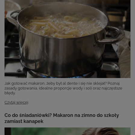
Jak gotować makaron, żeby był al dente i się nie sklejał? Poznaj
zasady gotowania, idealne proporcje wody i soli oraz najczęstsze
błędy.
Czytaj więcej
Co do śniadaniówki? Makaron na zimno do szkoły
zamiast kanapek