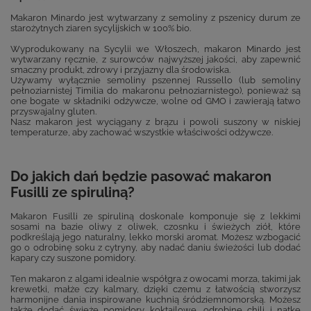
Makaron Minardo jest wytwarzany z semoliny z pszenicy durum ze
starożytnych ziaren sycylijskich w 100% bio.
Wyprodukowany na Sycylii we Włoszech, makaron Minardo jest
wytwarzany ręcznie, z surowców najwyższej jakości, aby zapewnić
smaczny produkt, zdrowy i przyjazny dla środowiska.
Używamy wyłącznie semoliny pszennej Russello (lub semoliny
pełnoziarnistej Timilia do makaronu pełnoziarnistego), ponieważ są
one bogate w składniki odżywcze, wolne od GMO i zawierają łatwo
przyswajalny gluten.
Nasz makaron jest wyciągany z brązu i powoli suszony w niskiej
temperaturze, aby zachować wszystkie właściwości odżywcze.
Do jakich dań będzie pasować makaron
Fusilli ze spiruliną?
Makaron Fusilli ze spiruliną doskonale komponuje się z lekkimi
sosami na bazie oliwy z oliwek, czosnku i świeżych ziół, które
podkreślają jego naturalny, lekko morski aromat. Możesz wzbogacić
go o odrobinę soku z cytryny, aby nadać daniu świeżości lub dodać
kapary czy suszone pomidory.
Ten makaron z algami idealnie współgra z owocami morza, takimi jak
krewetki, małże czy kalmary, dzięki czemu z łatwością stworzysz
harmonijne dania inspirowane kuchnią śródziemnomorską. Możesz
także dodać świeże pomidory koktajlowe, odrobinę chili i natkę