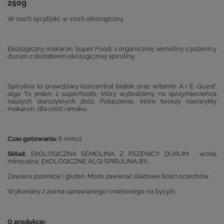
250g
W 100% sycylijski, w 100% ekologiczny
Ekologiczny makaron Super Food, z organicznej semoliny z pszenicy
durum z dodatkiem ekologicznej spiruliny.
Spirulina to prawdziwy koncentrat białek oraz witamin A i E. Quest'
alga To jeden z superfoods, który wybraliśmy na sprzymierzeńca
naszych starożytnych zbóż. Połączenie, które tworzy niezwykły
makaron, dla cnót i smaku.
Czas gotowania:
6 minut
Skład:
EKOLOGICZNA SEMOLINA Z PSZENICY DURUM , woda
mineralna, EKOLOGICZNE ALGI SPIRULINA 8%
Zawiera pszenicę i gluten. Może zawierać śladowe ilości orzechów.
Wykonany z ziarna uprawianego i mielonego na Sycylii.
O produkcie: