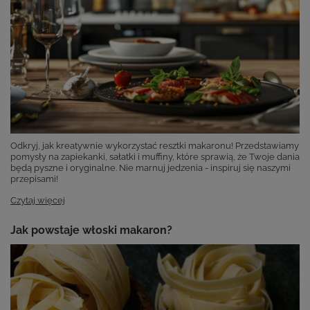
Odkryj, jak kreatywnie wykorzystać resztki makaronu! Przedstawiamy
pomysły na zapiekanki, sałatki i muffiny, które sprawią, że Twoje dania
będą pyszne i oryginalne. Nie marnuj jedzenia - inspiruj się naszymi
przepisami!
Czytaj więcej
Jak powstaje włoski makaron?