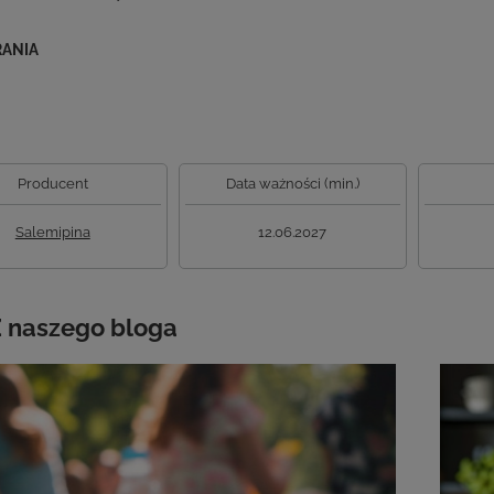
RANIA
Producent
Data ważności (min.)
Salemipina
12.06.2027
 naszego bloga