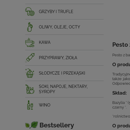
GRZYBY I TRUFLE
OLIWY, OLEJE, OCTY
KAWA
Pesto 
Pesto z b
PRZYPRAWY, ZIOŁA
O produ
SŁODYCZE I PRZEKĄSKI
Tradycyjn
także jak
Odpowiedn
SOKI, NAPOJE, NEKTARY,
SYROPY
Skład:
Bazylia * 
WINO
czarny *.
*rolnictw
Bestsellery
O prod