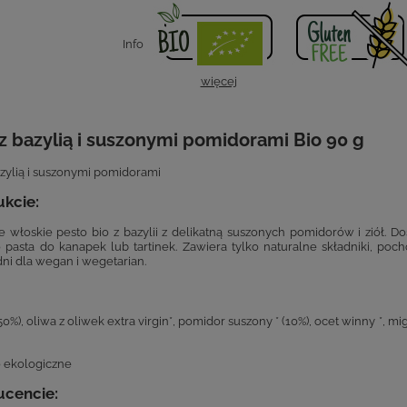
Info
więcej
z bazylią i suszonymi pomidorami Bio 90 g
azylią i suszonymi pomidorami
kcie:
e włoskie pesto bio z bazylii z delikatną suszonych pomidorów i ziół. 
o pasta do kanapek lub tartinek. Zawiera tylko naturalne składniki, po
i dla wegan i wegetarian.
(50%), oliwa z oliwek extra virgin*, pomidor suszony * (10%), ocet winny *, migd
o ekologiczne
ucencie: