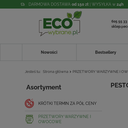
DARMOWA DOSTAWA
od 150 zł
| WYSYŁKA w
24h
605 55 33
sklep@ec
Nowości
Bestsellery
Jesteś tu:
Strona główna
PRZETWORY WARZYWNE I O
PESTO
Asortyment
KRÓTKI TERMIN ZA PÓŁ CENY
PRZETWORY WARZYWNE I
OWOCOWE