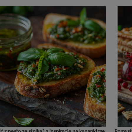
ć z pesto ze słoika? 3 inspiracje na kanapki we
Pomysły