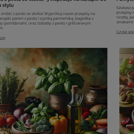
 stylu
Szukasz p
przepisy 
 zrobić z pesto ze słoika! Wypróbuj nasze przepisy na
ricottą, 
napki: panini z pesto i szynką parmeńską, bagietkę z
smakami!
 i pomidorami, oraz ciabattę z pesto i grillowanym
m.
Czytaj wi
cej