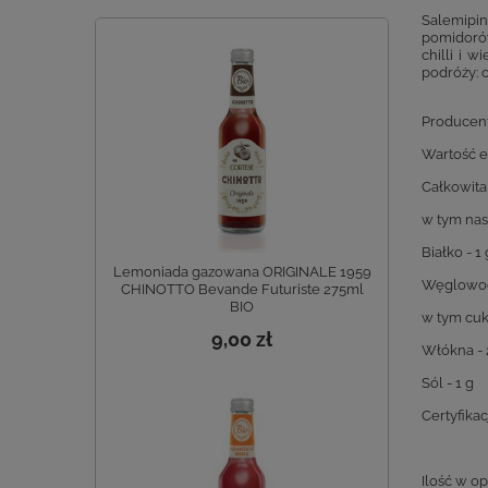
Salemipin
pomidorów
chilli i 
podróży: 
Producent
Wartość e
Całkowita 
w tym nas
Białko - 1 
Lemoniada gazowana ORIGINALE 1959
Węglowod
CHINOTTO Bevande Futuriste 275ml
BIO
w tym cukr
9,00 zł
Włókna - 
Sól - 1 g
Certyfikac
Ilość w o