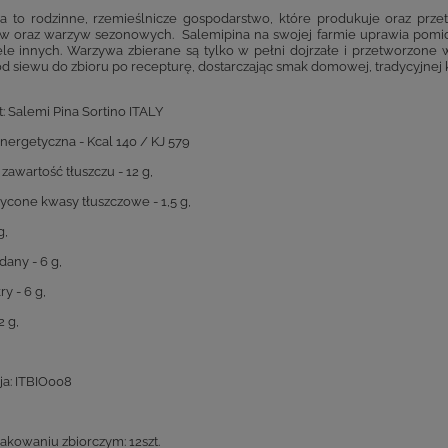
a to rodzinne, rzemieślnicze gospodarstwo, które produkuje oraz prz
 oraz warzyw sezonowych. Salemipina na swojej farmie uprawia pomidory
wiele innych. Warzywa zbierane są tylko w pełni dojrzałe i przetworzone w
od siewu do zbioru po recepturę, dostarczając smak domowej, tradycyjnej 
: Salemi Pina Sortino ITALY
nergetyczna - Kcal 140 / KJ 579
zawartość tłuszczu - 12 g,
ycone kwasy tłuszczowe - 1,5 g,
g,
any - 6 g,
y - 6 g,
2 g,
ja: ITBIO008
pakowaniu zbiorczym: 12szt.