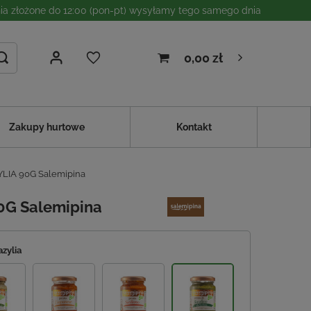
a złożone do 12:00 (pon-pt) wysyłamy tego samego dnia
0,00 zł
Zakupy hurtowe
Kontakt
LIA 90G Salemipina
0G Salemipina
azylia