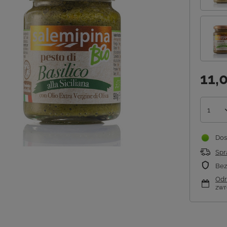
11,0
1
Dos
Spr
Bez
Odr
zwr