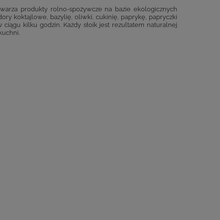
etwarza produkty rolno-spożywcze na bazie ekologicznych
 koktajlowe, bazylię, oliwki, cukinię, paprykę, papryczki
 ciągu kilku godzin. Każdy słoik jest rezultatem naturalnej
kuchni.