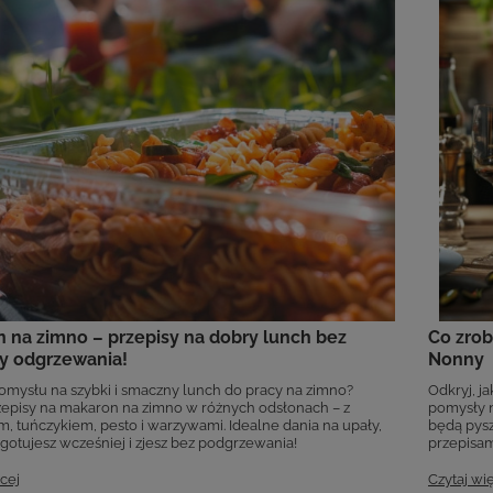
 na zimno – przepisy na dobry lunch bez
Co zrob
y odgrzewania!
Nonny
omysłu na szybki i smaczny lunch do pracy na zimno?
Odkryj, j
zepisy na makaron na zimno w różnych odsłonach – z
pomysły na
m, tuńczykiem, pesto i warzywami. Idealne dania na upały,
będą pysz
ygotujesz wcześniej i zjesz bez podgrzewania!
przepisam
cej
Czytaj wi