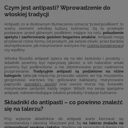
Czym jest antipasti? Wprowadzenie do
włoskiej tradycji
Antipasti, co w dosłownym tłumaczeniu oznacza "przed posiłkiem", to
ważny element włoskiej kultury kulinarnej. Są to przekąski
podawane przed głównym posiłkiem, mające na celu
pobudzenie
apetytu i zaoferowanie gościom bogactwa smaków
. Antipasti mogą
przybierać różne formy, od prostych, jak świeże oliwki, przez bardziej
skomplikowane, jak marynowane warzywa (np.
cukinia konserwowa
)
czy wędliny.
Włoska filozofia antipasti opiera się na idei świeżości i prostoty –
składniki powinny być najwyższej jakości, a ich naturalne smaki
powinny być podkreślone, a nie zdominowane przez nadmierne
przyprawianie.
Tradycyjnie antipasti są podzielone na różne
kategorie
, takie jak mięsa (np. prosciutto, salami), ser (np. mozzarella,
gorgonzola), warzywa (np. grillowane bakłażany, marynowane
papryczki,
pomidory secchi
) oraz owoce morza (np. krewetki,
marynowane sardynki). Każdy region Włoch ma swoje specjalne
antipasti, odzwierciedlające lokalne produkty i tradycje kulinarne.
Składniki do antipasti – co powinno znaleźć
się na talerzu?
Przy wyborze składników do antipasti warto kierować się
sezonowością i jakością. Kluczowe jest, by
na talerzu znalazła się
różnorodność smaków i tekstur
. Wędliny jak prosciutto di Parma czy