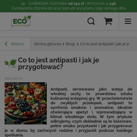
DARMOWA DOSTAWA
od 150 zł
| WYSYŁKA w
24h
Zamówienia złożone do 12:00 (pon-pt) wysyłamy tego samego dnia
Wstecz
Strona główna
Blog
Co to jest antipasti i jak je pr
Co to jest antipasti i jak je
przygotować?
2023-12-01
Antipasti, serwowane jako wstęp do
włoskiej uczty, to prawdziwa sztuka
kulinarnej wstępnej gry. W przeciwieństwie
do zwykłych przekąsek, antipasti to
symfonia smaków i aromatów, idealnie
otwierająca apetyt i wprowadzająca w
klimat włoskiego stołu. W tym artykule
odkryjemy, czym dokładnie są te kolorowe,
pełne smaku przystawki i jak przygotować
je w domu, by zachwycić rodzinę i przyjaciół podczas każdego
spotkania.