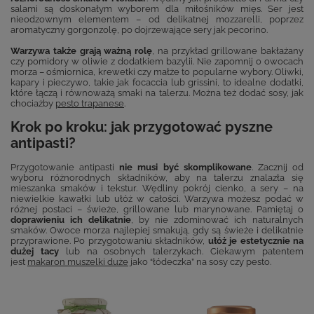
salami są doskonałym wyborem dla miłośników mięs. Ser jest
nieodzownym elementem – od delikatnej mozzarelli, poprzez
aromatyczny gorgonzolę, po dojrzewające sery jak pecorino.
Warzywa także grają ważną rolę
, na przykład grillowane bakłażany
czy pomidory w oliwie z dodatkiem bazylii. Nie zapomnij o owocach
morza – ośmiornica, krewetki czy małże to popularne wybory. Oliwki,
kapary i pieczywo, takie jak focaccia lub grissini, to idealne dodatki,
które łączą i równoważą smaki na talerzu. Można też dodać sosy, jak
chociażby
pesto trapanese
.
Krok po kroku: jak przygotować pyszne
antipasti?
Przygotowanie antipasti
nie musi być skomplikowane
. Zacznij od
wyboru różnorodnych składników, aby na talerzu znalazła się
mieszanka smaków i tekstur. Wędliny pokrój cienko, a sery – na
niewielkie kawałki lub ułóż w całości. Warzywa możesz podać w
różnej postaci – świeże, grillowane lub marynowane. Pamiętaj o
doprawieniu ich delikatnie
, by nie zdominować ich naturalnych
smaków. Owoce morza najlepiej smakują, gdy są świeże i delikatnie
przyprawione. Po przygotowaniu składników,
ułóż je estetycznie na
dużej tacy
lub na osobnych talerzykach. Ciekawym patentem
jest
makaron muszelki duże
jako “łódeczka” na sosy czy pesto.