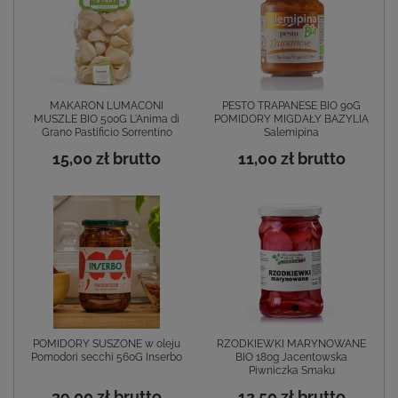
MAKARON LUMACONI
PESTO TRAPANESE BIO 90G
MUSZLE BIO 500G L'Anima di
POMIDORY MIGDAŁY BAZYLIA
Grano Pastificio Sorrentino
Salemipina
15,00 zł
brutto
11,00 zł
brutto
POMIDORY SUSZONE w oleju
RZODKIEWKI MARYNOWANE
Pomodori secchi 560G Inserbo
BIO 180g Jacentowska
Piwniczka Smaku
39,00 zł
brutto
12,50 zł
brutto