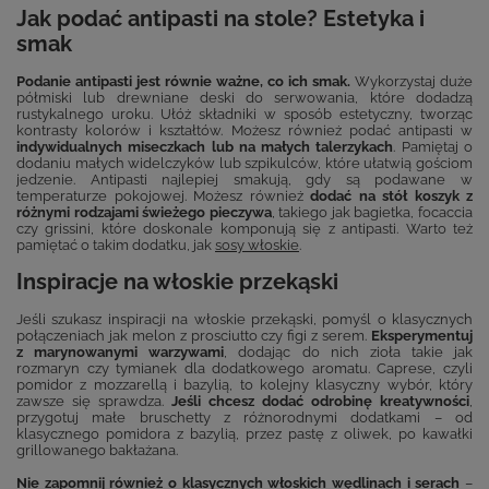
Jak podać antipasti na stole? Estetyka i
smak
Podanie antipasti jest równie ważne, co ich smak.
Wykorzystaj duże
półmiski lub drewniane deski do serwowania, które dodadzą
rustykalnego uroku. Ułóż składniki w sposób estetyczny, tworząc
kontrasty kolorów i kształtów. Możesz również podać antipasti w
indywidualnych miseczkach lub na małych talerzykach
. Pamiętaj o
dodaniu małych widelczyków lub szpikulców, które ułatwią gościom
jedzenie. Antipasti najlepiej smakują, gdy są podawane w
temperaturze pokojowej. Możesz również
dodać na stół koszyk z
różnymi rodzajami świeżego pieczywa
, takiego jak bagietka, focaccia
czy grissini, które doskonale komponują się z antipasti. Warto też
pamiętać o takim dodatku, jak
sosy włoskie
.
Inspiracje na włoskie przekąski
Jeśli szukasz inspiracji na włoskie przekąski, pomyśl o klasycznych
połączeniach jak melon z prosciutto czy figi z serem.
Eksperymentuj
z marynowanymi warzywami
, dodając do nich zioła takie jak
rozmaryn czy tymianek dla dodatkowego aromatu. Caprese, czyli
pomidor z mozzarellą i bazylią, to kolejny klasyczny wybór, który
zawsze się sprawdza.
Jeśli chcesz dodać odrobinę kreatywności
,
przygotuj małe bruschetty z różnorodnymi dodatkami – od
klasycznego pomidora z bazylią, przez pastę z oliwek, po kawałki
grillowanego bakłażana.
Nie zapomnij również o klasycznych włoskich wędlinach i serach
–