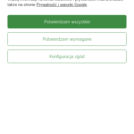
także na stronie
Prywatność i warunki Google
.
Potwierdzam wszystkie
Potwierdzam wymagane
Konfiguracja zgód
Moje zamówienie
Status zamówienia
Śledzenie przesyłki
Kontakt
Moje konto
Informacje