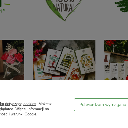
yką dotyczącą cookies
. Możesz
Potwierdzam wymagane
lądarce. Więcej informacji na
ność i warunki Google
.