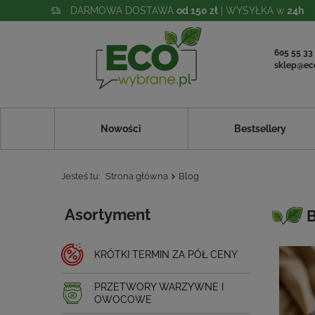
DARMOWA DOSTAWA
od 150 zł
| WYSYŁKA w
24h
605 55 33
sklep@ec
Nowości
Bestsellery
Jesteś tu:
Strona główna
Blog
Asortyment
KRÓTKI TERMIN ZA PÓŁ CENY
PRZETWORY WARZYWNE I
OWOCOWE