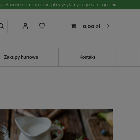
a złożone do 12:00 (pon-pt) wysyłamy tego samego dnia
0,00 zł
Zakupy hurtowe
Kontakt