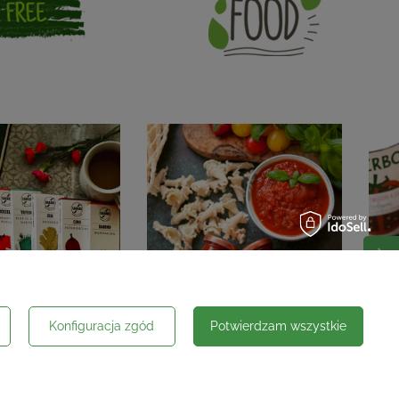
Konfiguracja zgód
Potwierdzam wszystkie