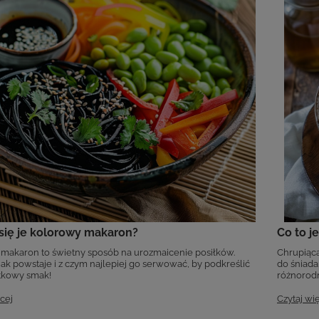
się je kolorowy makaron?
Co to j
makaron to świetny sposób na urozmaicenie posiłków.
Chrupiąca
jak powstaje i z czym najlepiej go serwować, by podkreślić
do śniadan
tkowy smak!
różnorod
cej
Czytaj wi