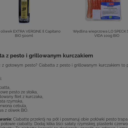
z oliwek EXTRA VERGINE Il Capitano
Wędlina wieprzowa LO SPECK
BIO 500ml
VIDA 100g BIO
ta z pesto i grillowanym kurczakiem
ć z gotowym pesto? Ciabatta z pesto i grillowanym kurczakiem to
:
batta,
owe pesto ze słoika,
llowany filet z kurczaka,
ata rzymska,
erwona cebula,
wa z oliwek BIO.
wanie:
Ciabattę przekrój na pół i posmaruj obie połówki pesto trapane
 połowie ciabatty. Dodaj kilka liści sałaty rzymskiej, plasterki czerw