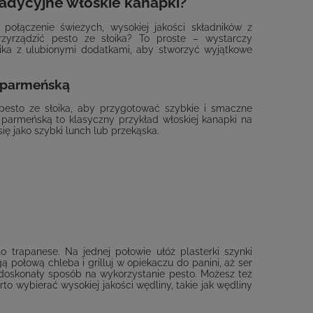
tradycyjne włoskie kanapki?
 połączenie świeżych, wysokiej jakości składników z
zyrządzić pesto ze słoika? To proste – wystarczy
ika z ulubionymi dodatkami, aby stworzyć wyjątkowe
ą parmeńską
 pesto ze słoika, aby przygotować szybkie i smaczne
ą parmeńską to klasyczny przykład włoskiej kanapki na
się jako szybki lunch lub przekąska.
o trapanese. Na jednej połowie ułóż plasterki szynki
gą połową chleba i grilluj w opiekaczu do panini, aż ser
o doskonały sposób na wykorzystanie pesto. Możesz też
to wybierać wysokiej jakości wędliny, takie jak wędliny