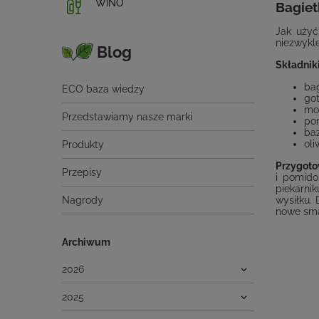
WINO
Bagiet
Jak użyć
niezwykle
Blog
Składniki
bag
ECO baza wiedzy
got
moz
Przedstawiamy nasze marki
po
baz
oli
Produkty
Przygoto
Przepisy
i pomido
piekarni
Nagrody
wysiłku.
nowe sma
Archiwum
2026
2025