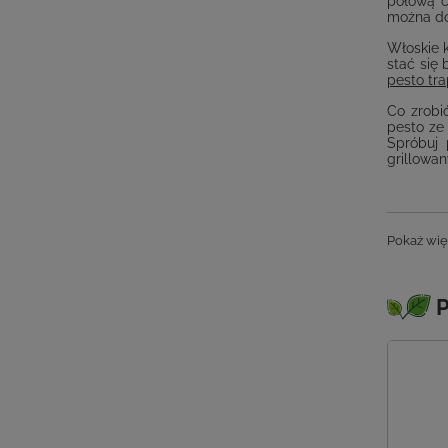
połową c
można do
Włoskie 
stać się
pesto tr
Co zrobi
pesto ze
Spróbuj 
grillowa
Pokaż wię