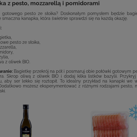
ka z pesto, mozzarellą i pomidorami
 gotowego pesto ze słoika? Doskonałym pomysłem będzie bagietk
 smaczna kanapka, która świetnie sprawdzi się na każdą okazję.
:
ietka,
owe pesto ze słoika,
zarella,
midory,
ylia,
wa z oliwek BIO.
wanie:
Bagietkę przekrój na pół i posmaruj obie połówki gotowym pes
ra. Skrop oliwą z oliwek BIO i dodaj kilka listków bazylii. Przyk
ku, aby ser lekko się roztopił. To idealny przykład na kanapki we
 Dodatkowo możesz eksperymentować z różnymi rodzajami pesto, na
ki.