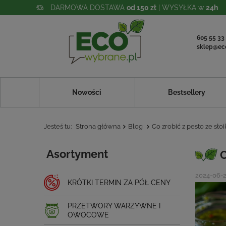
DARMOWA DOSTAWA
od 150 zł
| WYSYŁKA w
24h
605 55 33
sklep@ec
Nowości
Bestsellery
Jesteś tu:
Strona główna
Blog
Co zrobić z pesto ze sło
Asortyment
C
2024-06-
KRÓTKI TERMIN ZA PÓŁ CENY
PRZETWORY WARZYWNE I
OWOCOWE