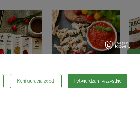
Konfiguracja zgód
Potwierdzam wszystkie
Social media