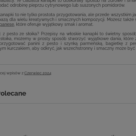
iabatty. Te ciabatta kanapki to doskonały sposób na zdrowe i sma
dać odrobinę pieprzu cytrynowego lub suszonych pomidorów.
kanapki to nie tylko prostota przygotowania, ale przede wszystkim 
 bazą dla wielu kreatywnych i smacznych kompozycji. Możesz także 
apanese
, które oferuje wyjątkowy smak i aromat.
ć z pesto ze słoika? Przepisy na włoskie kanapki to świetny sposó
 słoika, możemy w prosty sposób stworzyć wyjątkowe dania, któr
przygotować panini z pesto i szynką parmeńską, bagietkę z pes
nym kurczakiem, aby odkryć, jak wszechstronny i smaczny może być 
cej wpisów z
Czerwiec 2024
Polecane