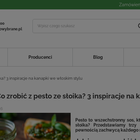
Zamówieni
 00
owybrane.pl
Producenci
Blog
ika? 3 inspiracje na kanapki we włoskim stylu
o zrobić z pesto ze słoika? 3 inspiracje na
26
Pesto to wszechstronny sos, k
słoika? Przedstawiamy trzy
pewnością zachwycą każdego m