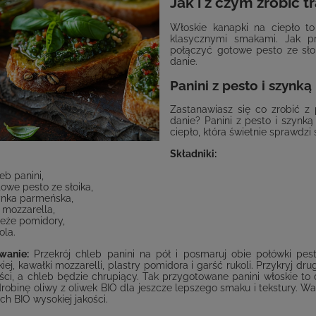
Jak i z czym zrobić 
Włoskie kanapki na ciepło to
klasycznymi smakami. Jak pr
połączyć gotowe pesto ze sło
danie.
Panini z pesto i szynk
Zastanawiasz się co zrobić z
danie? Panini z pesto i szynk
ciepło, która świetnie sprawdzi 
Składniki:
eb panini,
owe pesto ze słoika,
ynka parmeńska,
 mozzarella,
ieże pomidory,
ola.
wanie:
Przekrój chleb panini na pół i posmaruj obie połówki pest
ej, kawałki mozzarelli, plastry pomidora i garść rukoli. Przykryj dru
uści, a chleb będzie chrupiący. Tak przygotowane panini włoskie t
obinę oliwy z oliwek BIO dla jeszcze lepszego smaku i tekstury. War
ch BIO wysokiej jakości.