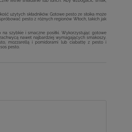
czne letnie śniadanie lub lunch. Aby wzbogacić smak,
jakość użytych składników. Gotowe pesto ze słoika może
spróbować pesto z różnych regionów Włoch, takich jak
b na szybkie i smaczne posiłki. Wykorzystując gotowe
e zachwycą nawet najbardziej wymagających smakoszy.
to, mozzarellą i pomidorami lub ciabattę z pesto i
sos pesto.