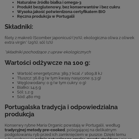
Naturalne źródło białka i omega-3
Produkt bezglutenowy, bez konserwantów i bez cukru
Wysoka jakość potwierdzona certyfikatem BIO
Ręczna produkcja w Portugalii
Składniki:
filety z makreli (Scomber japonicus) (70%), ekologiczna oliwa z oliwek
extra virgin* (29%), sól (1%)
*składniki pochodzące z upraw ekologicznych
Wartości odżywcze na 100 g:
Wartość energetyczna: 389,7 kcal / 1609,8 kJ
Tłuszcz: 36,8 g (w tym kwasy nasycone: 5,3 g)
Węglowodany: 0 g (w tym cukry: 0 g)
Białko: 14,5 g
Sól: 1,2 g
Sód: 480 mg
Portugalska tradycja i odpowiedzialna
produkcja
Konserwy rybne Maria Organic powstają w Portugalii, według
tradycyjnej metody pre-cooked
, polegającej na delikatnym
podgotowaniu ryb przed ich zamknięciem w puszce. Dzięki temu