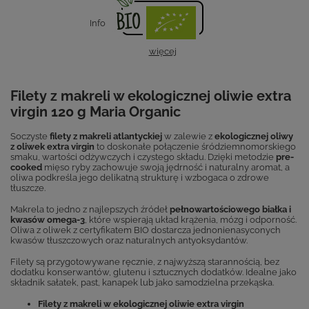
Info
więcej
Filety z makreli w ekologicznej oliwie extra
virgin 120 g Maria Organic
Soczyste
filety z makreli atlantyckiej
w zalewie z
ekologicznej oliwy
z oliwek extra virgin
to doskonałe połączenie śródziemnomorskiego
smaku, wartości odżywczych i czystego składu. Dzięki metodzie
pre-
cooked
mięso ryby zachowuje swoją jędrność i naturalny aromat, a
oliwa podkreśla jego delikatną strukturę i wzbogaca o zdrowe
tłuszcze.
Makrela to jedno z najlepszych źródeł
pełnowartościowego białka i
kwasów omega-3
, które wspierają układ krążenia, mózg i odporność.
Oliwa z oliwek z certyfikatem BIO dostarcza jednonienasyconych
kwasów tłuszczowych oraz naturalnych antyoksydantów.
Filety są przygotowywane ręcznie, z najwyższą starannością, bez
dodatku konserwantów, glutenu i sztucznych dodatków. Idealne jako
składnik sałatek, past, kanapek lub jako samodzielna przekąska.
Filety z makreli w ekologicznej oliwie extra virgin