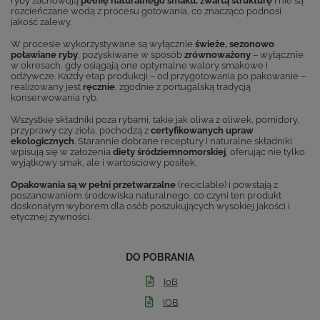
ryby zachowują
pełnię naturalnego smaku, zwartą strukturę
i nie są
rozcieńczane wodą z procesu gotowania, co znacząco podnosi
jakość zalewy.
W procesie wykorzystywane są wyłącznie
świeże, sezonowo
poławiane ryby
, pozyskiwane w sposób
zrównoważony
– wyłącznie
w okresach, gdy osiągają one optymalne walory smakowe i
odżywcze. Każdy etap produkcji – od przygotowania po pakowanie –
realizowany jest
ręcznie
, zgodnie z portugalską tradycją
konserwowania ryb.
Wszystkie składniki poza rybami, takie jak oliwa z oliwek, pomidory,
przyprawy czy zioła, pochodzą z
certyfikowanych upraw
ekologicznych
. Starannie dobrane receptury i naturalne składniki
wpisują się w założenia
diety śródziemnomorskiej
, oferując nie tylko
wyjątkowy smak, ale i wartościowy posiłek.
Opakowania są w pełni przetwarzalne
(reciclable) i powstają z
poszanowaniem środowiska naturalnego, co czyni ten produkt
doskonałym wyborem dla osób poszukujących wysokiej jakości i
etycznej żywności.
DO POBRANIA
IoB
IOB