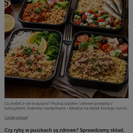
Co zrobić z ryb w puszce? Poznaj szybkie i zdrowe przepisy z
tuńczykiem, makrelą i sardynkami – idealne na obiad, kolację i lunch.
Czytaj więcej
Czy ryby w puszkach są zdrowe? Sprawdzamy skład,