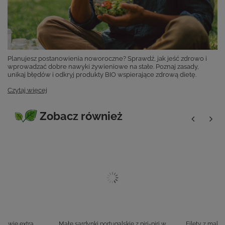
Planujesz postanowienia noworoczne? Sprawdź, jak jeść zdrowo i
wprowadzać dobre nawyki żywieniowe na stałe. Poznaj zasady,
unikaj błędów i odkryj produkty BIO wspierające zdrową dietę.
Czytaj więcej
Zobacz również
 oliwie extra
Małe sardynki portugalskie z piri-piri w
Filety z makrel