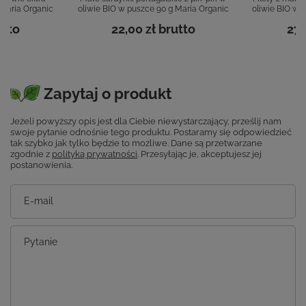
 Maria Organic
oliwie BIO w puszce 90 g Maria Organic
oliwie BIO w 
tto
22,00 zł
brutto
27,
Zapytaj o produkt
Jeżeli powyższy opis jest dla Ciebie niewystarczający, prześlij nam
swoje pytanie odnośnie tego produktu. Postaramy się odpowiedzieć
tak szybko jak tylko będzie to możliwe.
Dane są przetwarzane
zgodnie z
polityką prywatności
. Przesyłając je, akceptujesz jej
postanowienia.
E-mail
Pytanie