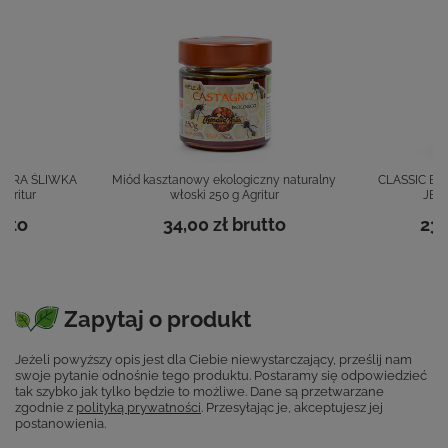
TURA ŚLIWKA
Miód kasztanowy ekologiczny naturalny
CLASSIC BI
gritur
włoski 250 g Agritur
JEŻY
tto
34,00 zł
brutto
23,
Zapytaj o produkt
Jeżeli powyższy opis jest dla Ciebie niewystarczający, prześlij nam
swoje pytanie odnośnie tego produktu. Postaramy się odpowiedzieć
tak szybko jak tylko będzie to możliwe.
Dane są przetwarzane
zgodnie z
polityką prywatności
. Przesyłając je, akceptujesz jej
postanowienia.