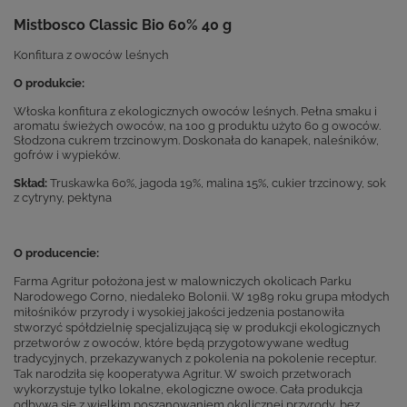
Mistbosco Classic Bio 60% 40 g
Konfitura z owoców leśnych
O produkcie:
Włoska konfitura z ekologicznych owoców leśnych. Pełna smaku i
aromatu świeżych owoców, na 100 g produktu użyto 60 g owoców.
Słodzona cukrem trzcinowym. Doskonała do kanapek, naleśników,
gofrów i wypieków.
Skład:
Truskawka 60%, jagoda 19%, malina 15%, cukier trzcinowy, sok
z cytryny, pektyna
O producencie:
Farma Agritur położona jest w malowniczych okolicach Parku
Narodowego Corno, niedaleko Bolonii. W 1989 roku grupa młodych
miłośników przyrody i wysokiej jakości jedzenia postanowiła
stworzyć spółdzielnię specjalizującą się w produkcji ekologicznych
przetworów z owoców, które będą przygotowywane według
tradycyjnych, przekazywanych z pokolenia na pokolenie receptur.
Tak narodziła się kooperatywa Agritur. W swoich przetworach
wykorzystuje tylko lokalne, ekologiczne owoce. Cała produkcja
odbywa się z wielkim poszanowaniem okolicznej przyrody, bez