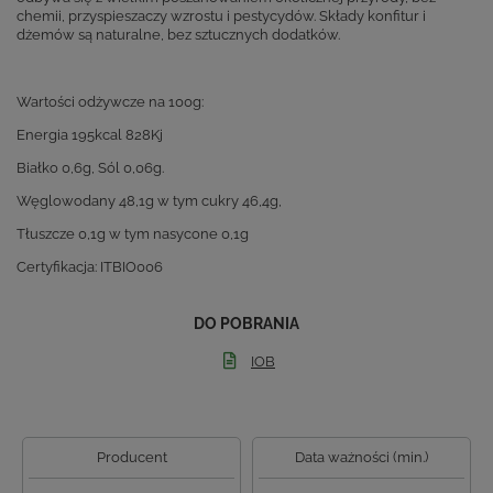
chemii, przyspieszaczy wzrostu i pestycydów. Składy konfitur i
dżemów są naturalne, bez sztucznych dodatków.
Wartości odżywcze na 100g:
Energia 195kcal 828Kj
Białko 0,6g, Sól 0,06g.
Węglowodany 48,1g w tym cukry 46,4g,
Tłuszcze 0,1g w tym nasycone 0,1g
Certyfikacja: ITBIO006
DO POBRANIA
IOB
Producent
Data ważności (min.)