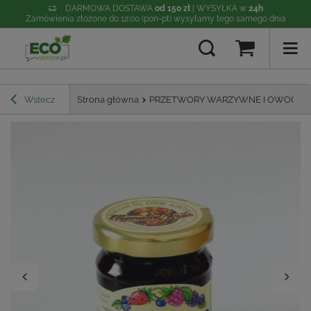
DARMOWA DOSTAWA
od 150 zł
| WYSYŁKA w
24h
Zamówienia złożone do 12:00 (pon-pt) wysyłamy tego samego dnia
Wstecz
Strona główna
PRZETWORY WARZYWNE I OWOCO