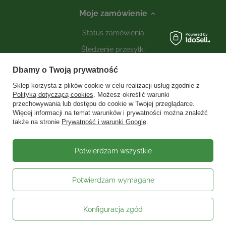
Moje zamówienie
Status zamówienia
Śledzenie przesyłki
Kontakt
Dbamy o Twoją prywatność
Sklep korzysta z plików cookie w celu realizacji usług zgodnie z
Polityką dotyczącą cookies
. Możesz określić warunki
Moje konto
przechowywania lub dostępu do cookie w Twojej przeglądarce.
Więcej informacji na temat warunków i prywatności można znaleźć
także na stronie
Prywatność i warunki Google
.
Informacje
Social media
Potwierdzam wszystkie
Potwierdzam wymagane
W sklepie prezentujemy ceny brutto (z VAT).
Stawki VAT dla konsumentów z
kraju:
Polska
.
Konfiguracja zgód