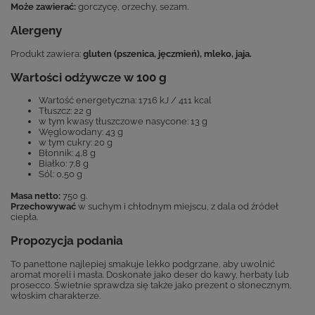
Może zawierać:
gorczycę, orzechy, sezam.
Alergeny
Produkt zawiera:
gluten (pszenica, jęczmień), mleko, jaja.
Wartości odżywcze w 100 g
Wartość energetyczna: 1716 kJ / 411 kcal
Tłuszcz: 22 g
w tym kwasy tłuszczowe nasycone: 13 g
Węglowodany: 43 g
w tym cukry: 20 g
Błonnik: 4,8 g
Białko: 7,8 g
Sól: 0,50 g
Masa netto:
750 g.
Przechowywać
w suchym i chłodnym miejscu, z dala od źródeł
ciepła.
Propozycja podania
To panettone najlepiej smakuje lekko podgrzane, aby uwolnić
aromat moreli i masła. Doskonałe jako deser do kawy, herbaty lub
prosecco. Świetnie sprawdza się także jako prezent o słonecznym,
włoskim charakterze.