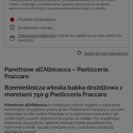
Powyższe dane nie są używane do przesyłania newsletterów lub innych
reklam. Włączając powiadomienie zgadzasz się jedynie na wysłanie
jednorazowo informacji o ponownej dostępności tego produktu.
Produkt niedostępny
Bezpieczne zakupy
Odroczone płatności
. Kup teraz, zapłać za 30 dni, jeżeli nie
zwrócisz.
Dodaj do listy zakupowej
Panettone all’Albicocca – Pasticceria
Fraccaro
Rzemieślnicza włoska babka drożdżowa z
morelami 750 g Pasticceria Fraccaro
Panettone all’Albicocca
to tradycyjny włoski wypiek o naturalnej
fermentacji, przygotowywany przez
Pasticceria Fraccaro
z użyciem
własnego
lievito madre
. Powstaje w trzydniowym procesie z 48-
godzinnym czasem dojrzewania ciasta, co nadaje mu wyjątkową
miękkość, puszystość i głęboki aromat. Każde panettone ma
harmonijny smak, łączący maślane nuty z naturalną słodyczą
dojrzałych moreli.