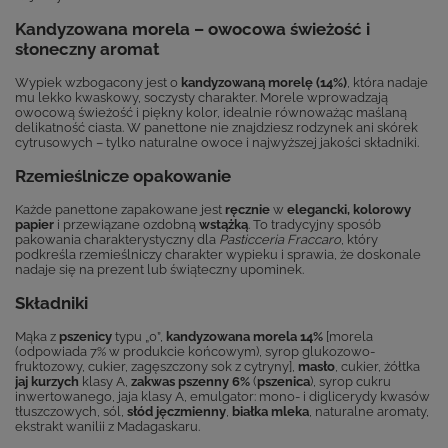
Kandyzowana morela – owocowa świeżość i
słoneczny aromat
Wypiek wzbogacony jest o
kandyzowaną morelę (14%)
, która nadaje
mu lekko kwaskowy, soczysty charakter. Morele wprowadzają
owocową świeżość i piękny kolor, idealnie równoważąc maślaną
delikatność ciasta. W panettone nie znajdziesz rodzynek ani skórek
cytrusowych – tylko naturalne owoce i najwyższej jakości składniki.
Rzemieślnicze opakowanie
Każde panettone zapakowane jest
ręcznie
w
elegancki, kolorowy
papier
i przewiązane ozdobną
wstążką
. To tradycyjny sposób
pakowania charakterystyczny dla
Pasticceria Fraccaro
, który
podkreśla rzemieślniczy charakter wypieku i sprawia, że doskonale
nadaje się na prezent lub świąteczny upominek.
Składniki
Mąka z
pszenicy
typu „0”,
kandyzowana morela 14%
[morela
(odpowiada 7% w produkcie końcowym), syrop glukozowo-
fruktozowy, cukier, zagęszczony sok z cytryny],
masło
, cukier, żółtka
jaj kurzych
klasy A,
zakwas pszenny 6%
(
pszenica
), syrop cukru
inwertowanego, jaja klasy A, emulgator: mono- i diglicerydy kwasów
tłuszczowych, sól,
słód jęczmienny
,
białka mleka
, naturalne aromaty,
ekstrakt wanilii z Madagaskaru.