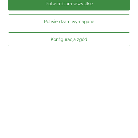
Potwierdzam wszystkie
Potwierdzam wymagane
Konfiguracja zgód
Moje zamówienie
Status zamówienia
Śledzenie przesyłki
Kontakt
Moje konto
Informacje
Social media