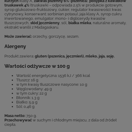
kurzych
klasy A,
zakwas pszenny 6%
(
pszenica
),
posypka z kawałków
truskawek 4%
(truskawki – odpowiada 2,5% w produkcie gotowym,
syrop glukozowo-fruktozowy, cukier, regulator kwasowości: kwas
cytrynowy, konserwant: sorbinian potasu), jaja klasy A, syrop cukru
inwertowanego, emulgator: mono- i diglicerydy kwasów
tłuszczowych,
słód jęczmienny
, sól,
białka mleka
, naturalne aromaty,
ekstrakt wanilii z Madagaskaru.
Może zawierać:
orzechy, gorczycę, sezam.
Alergeny
Produkt zawiera:
gluten (pszenica, jęczmień), mleko, jaja, soję.
Wartości odżywcze w 100 g
Wartość energetyczna: 1536 kJ / 366 kcal
Tłuszcz: 16 g
w tym kwasy tłuszczowe nasycone: 10 g
Węglowodany: 49 g
w tym cukry: 22 g
Błonnik: 1,3 g
Białko: 5,9 g
Sól: 0,46 g
Masa netto:
750 g.
Przechowywać
w suchym i chłodnym miejscu, z dala od źródeł
ciepła.