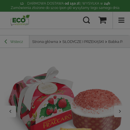
DARMOWA DOSTAWA
od 150 zł
| WYSYŁKA w
24h
Zamówienia złożone do 12:00 (pon-pt) wysyłamy tego samego dnia
Wstecz
Strona główna
SŁODYCZE I PRZEKĄSKI
Babka Panet