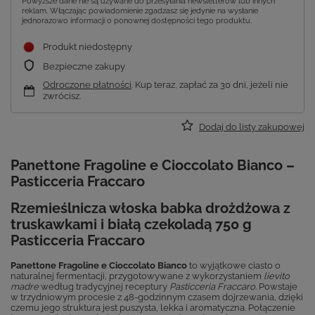
Powyższe dane nie są używane do przesyłania newsletterów lub innych
reklam. Włączając powiadomienie zgadzasz się jedynie na wysłanie
jednorazowo informacji o ponownej dostępności tego produktu.
Produkt niedostępny
Bezpieczne zakupy
Odroczone płatności
. Kup teraz, zapłać za 30 dni, jeżeli nie
zwrócisz.
Dodaj do listy zakupowej
Panettone Fragoline e Cioccolato Bianco –
Pasticceria Fraccaro
Rzemieślnicza włoska babka drożdżowa z
truskawkami i białą czekoladą 750 g
Pasticceria Fraccaro
Panettone Fragoline e Cioccolato Bianco
to wyjątkowe ciasto o
naturalnej fermentacji, przygotowywane z wykorzystaniem
lievito
madre
według tradycyjnej receptury
Pasticceria Fraccaro
. Powstaje
w trzydniowym procesie z 48-godzinnym czasem dojrzewania, dzięki
czemu jego struktura jest puszysta, lekka i aromatyczna. Połączenie