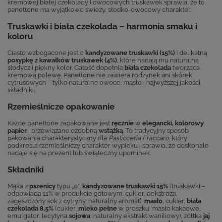
kremowej białej czekolady i owocowych truskawek sprawia, że to
panettone ma wyjątkowo świeży, słodko-owocowy charakter.
Truskawki i biała czekolada – harmonia smaku i
koloru
Ciasto wzbogacone jest o
kandyzowane truskawki (15%)
i delikatną
posypkę z kawałków truskawek (4%)
, które nadają mu naturalną
słodycz i piękny kolor. Całość dopełnia
biała czekolada
tworząca
kremową polewę. Panettone nie zawiera rodzynek ani skórek
cytrusowych – tylko naturalne owoce, masło i najwyższej jakości
składniki.
Rzemieślnicze opakowanie
Każde panettone zapakowane jest
ręcznie
w
elegancki, kolorowy
papier
i przewiązane ozdobną
wstążką
. To tradycyjny sposób
pakowania charakterystyczny dla
Pasticceria Fraccaro
, który
podkreśla rzemieślniczy charakter wypieku i sprawia, że doskonale
nadaje się na prezent lub świąteczny upominek.
Składniki
Mąka z
pszenicy
typu „0”,
kandyzowane truskawki 15%
(truskawki –
odpowiada 11% w produkcie gotowym, cukier, dekstroza,
zagęszczony sok z cytryny, naturalny aromat),
masło
, cukier,
biała
czekolada 8,5%
(cukier,
mleko pełne
w proszku, masło kakaowe,
emulgator: lecytyna
sojowa
, naturalny ekstrakt waniliowy), żółtka
jaj