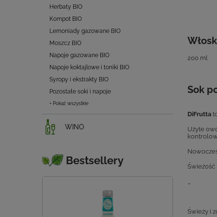
Herbaty BIO
Kompot BIO
Lemoniady gazowane BIO
Włosk
Moszcz BIO
Napoje gazowane BIO
200 ml
Napoje koktajlowe i toniki BIO
Syropy i ekstrakty BIO
Sok p
Pozostałe soki i napoje
+ Pokaż wszystkie
DiFrutta
t
WINO
Użyte owo
kontrolo
Nowoczesn
Bestsellery
Świeżość 
_
Świeży i 