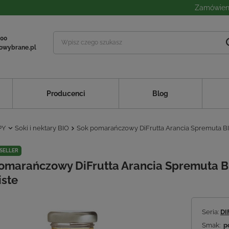
Zamówieni
 00
owybrane.pl
Producenci
Blog
PY
Soki i nektary BIO
Sok pomarańczowy DiFrutta Arancia Spremuta BI
SELLER
omarańczowy DiFrutta Arancia Spremuta B
iste
Seria:
DI
Smak:
p