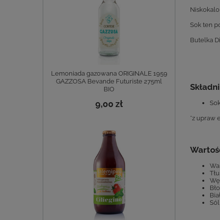
Niskokalo
Sok ten p
Butelka D
Lemoniada gazowana ORIGINALE 1959
GAZZOSA Bevande Futuriste 275ml
Składni
BIO
9,00 zł
So
*z upraw 
Wartoś
War
Tłu
Węg
Bło
Bia
Sól