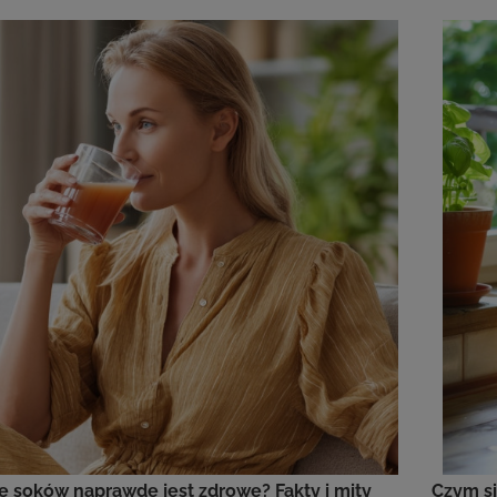
ie soków naprawdę jest zdrowe? Fakty i mity
Czym si