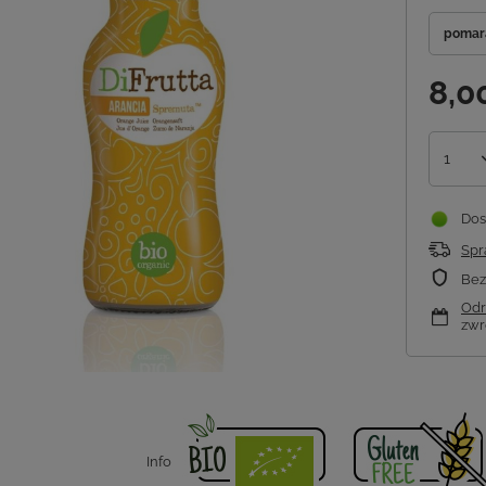
pomar
8,0
1
Dos
Spr
Bez
Odr
zwr
Info