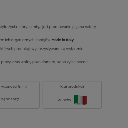
ylu życia, których misją jest promowanie piękna natury
iem ich organicznych napojów
Made in Italy
.
których produkcji wykorzystywane są wyłącznie
 pracy, czas wolny poza domem, aż po życie nocne.
 ważności (min.)
Kraj produkcji
04.02.2027
Włochy