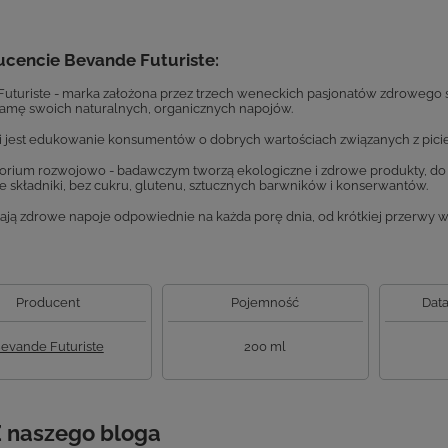
ucencie Bevande Futuriste:
uturiste - marka założona przez trzech weneckich pasjonatów zdrowego st
amę swoich naturalnych, organicznych napojów.
i jest edukowanie konsumentów o dobrych wartościach związanych z pic
orium rozwojowo - badawczym tworzą ekologiczne i zdrowe produkty, do 
e składniki, bez cukru, glutenu, sztucznych barwników i konserwantów.
ają zdrowe napoje odpowiednie na każda porę dnia, od krótkiej przerwy w
Producent
Pojemność
Data
evande Futuriste
200 ml
 naszego bloga