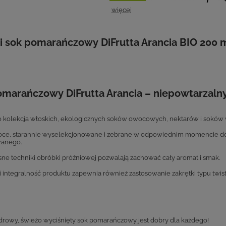
więcej
i sok pomarańczowy DiFrutta Arancia BIO 200 m
omarańczowy DiFrutta Arancia – niepowtarza
o kolekcja włoskich, ekologicznych soków owocowych, nektarów i soków 
ce, starannie wyselekcjonowane i zebrane w odpowiednim momencie dojr
wanego.
e techniki obróbki próżniowej pozwalają zachować cały aromat i smak.
i integralność produktu zapewnia również zastosowanie zakrętki typu twist
zdrowy, świeżo wyciśnięty sok pomarańczowy jest dobry dla każdego!