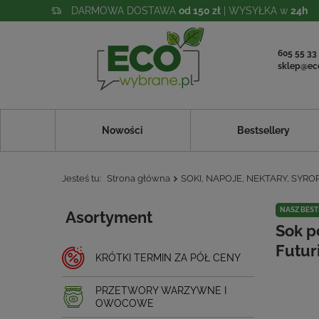
DARMOWA DOSTAWA
od 150 zł
| WYSYŁKA w
24h
605 55 33
sklep@ec
Nowości
Bestsellery
Jesteś tu:
Strona główna
SOKI, NAPOJE, NEKTARY, SYRO
NASZ BEST
Asortyment
Sok p
Futur
KRÓTKI TERMIN ZA PÓŁ CENY
PRZETWORY WARZYWNE I
OWOCOWE