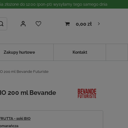
a złożone do 12:00 (pon-pt) wysyłamy tego samego dnia
0,00 zł
Zakupy hurtowe
Kontakt
O 200 ml Bevande Futuriste
IO 200 ml Bevande
FRUTTA - soki BIO
omarańcza