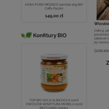
KAWA PURO MESSICO ziarnista 1kg BIO
Caffe Pazzini
149,00 zł
Włoskie
Odkryj, ja
Konfitury BIO
porannej 
zabierze C
jej niezwy
Czytaj wię
Z
TOP BIO GOLD ALBICOCCA 100%
OWOCÓW KONFITURA MORELA 210G
BEZ CUKRU Agritur