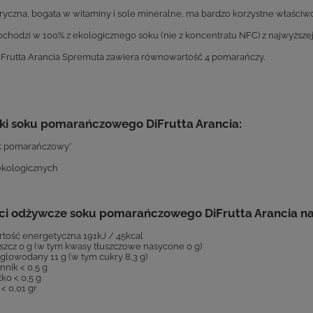
ryczna, bogata w witaminy i sole mineralne, ma bardzo korzystne właściw
ochodzi w 100% z ekologicznego soku (nie z koncentratu NFC) z najwyższ
iFrutta Arancia Spremuta zawiera równowartość 4 pomarańczy.
ki soku pomarańczowego DiFrutta Arancia:
k pomarańczowy*
ekologicznych
ci odżywcze soku pomarańczowego DiFrutta Arancia na
tość energetyczna 191kJ / 45kcal
szcz 0 g (w tym kwasy tłuszczowe nasycone 0 g)
lowodany 11 g (w tym cukry 8,3 g)
nnik < 0,5 g
łko < 0,5 g
 < 0,01 gr