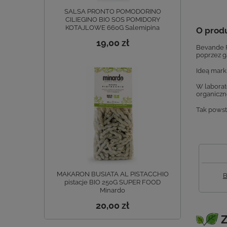
SALSA PRONTO POMODORINO
CILIEGINO BIO SOS POMIDORY
KOTAJLOWE 660G Salemipina
O prod
19,00 zł
Bevande F
poprzez g
Ideą mark
W laborat
organiczn
Tak powst
MAKARON BUSIATA AL PISTACCHIO
B
pistacje BIO 250G SUPER FOOD
Minardo
20,00 zł
Z