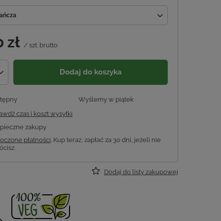
ańcza
0 zł
/
szt.
brutto
Dodaj do koszyka
tępny
Wyślemy
w piątek
awdź czas i koszt wysyłki
pieczne zakupy
oczone płatności
. Kup teraz, zapłać za 30 dni, jeżeli nie
ócisz.
Dodaj do listy zakupowej