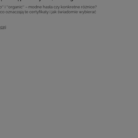
'bio'' i ''organic'' – modne hasła czy konkretne różnice?
co oznaczają te certyfikaty i jak świadomie wybierać
ęcej