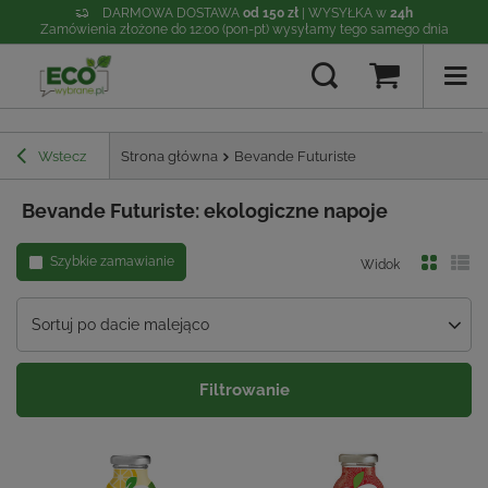
DARMOWA DOSTAWA
od 150 zł
| WYSYŁKA w
24h
Zamówienia złożone do 12:00 (pon-pt) wysyłamy tego samego dnia
Wstecz
Strona główna
Bevande Futuriste
Bevande Futuriste: ekologiczne napoje
Szybkie zamawianie
Widok
Sortuj po dacie malejąco
Filtrowanie