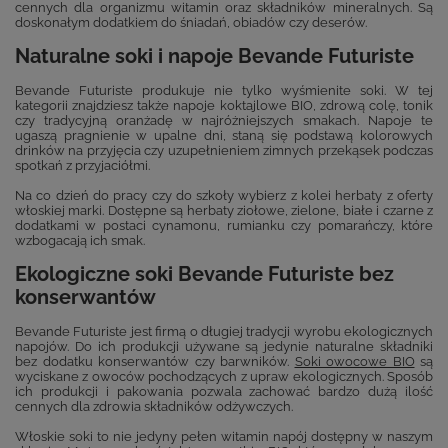
cennych dla organizmu witamin oraz składników mineralnych. Są
doskonałym dodatkiem do śniadań, obiadów czy deserów.
Naturalne soki i napoje Bevande Futuriste
Bevande Futuriste produkuje nie tylko wyśmienite soki. W tej
kategorii znajdziesz także napoje koktajlowe BIO, zdrową colę, tonik
czy tradycyjną oranżadę w najróżniejszych smakach. Napoje te
ugaszą pragnienie w upalne dni, staną się podstawą kolorowych
drinków na przyjęcia czy uzupełnieniem zimnych przekąsek podczas
spotkań z przyjaciółmi.
Na co dzień do pracy czy do szkoły wybierz z kolei herbaty z oferty
włoskiej marki. Dostępne są herbaty ziołowe, zielone, białe i czarne z
dodatkami w postaci cynamonu, rumianku czy pomarańczy, które
wzbogacają ich smak.
Ekologiczne soki Bevande Futuriste bez
konserwantów
Bevande Futuriste jest firmą o długiej tradycji wyrobu ekologicznych
napojów. Do ich produkcji używane są jedynie naturalne składniki
bez dodatku konserwantów czy barwników.
Soki owocowe BIO
są
wyciskane z owoców pochodzących z upraw ekologicznych. Sposób
ich produkcji i pakowania pozwala zachować bardzo dużą ilość
cennych dla zdrowia składników odżywczych.
Włoskie soki to nie jedyny pełen witamin napój dostępny w naszym