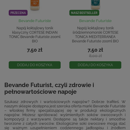
PRZECENA
NASZ BESTSELLER
Bevande Futuriste
Bevande Futuriste
Napój koktajlowy tonik
Napój koktajlowy tonik
klasyczny CORTESE INDIAN
śródziemnomorski CORTESE
TONIC Bevande Futuriste 200ml
TONICA MEDITERRANEA
BIO
Bevande Futuriste 200ml BIO
7,50 zł
7,50 zł
8,00 zł
DODAJ DO KOSZYKA
DODAJ DO KOSZYKA
Bevande Futurist, czyli zdrowie i
pełnowartościowe napoje
Szukasz zdrowych i wartościowych napojów? Dobrze trafiłeś. W
naszym sklepie dostępna jest szeroka oferta marki Bevande Futuriste
– włoskiej firmy specjalizującej się w produkcji ekologicznych
napojów. Możesz spróbować wyśmienitych soków owocowych i
kompozycji z warzywami. Dostępne są także nektary i smoothie
tworzone z całych owoców. Ekologiczne soki owocowe mogą stać
się ważnym uzupełnieniem codziennego jadłospisu i źródłem