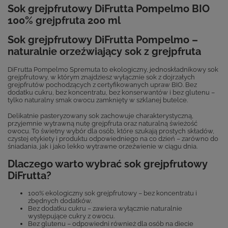
Sok grejpfrutowy DiFrutta Pompelmo BIO
100% grejpfruta 200 ml
Sok grejpfrutowy DiFrutta Pompelmo –
naturalnie orzeźwiający sok z grejpfruta
DiFrutta Pompelmo Spremuta to ekologiczny, jednoskładnikowy sok
grejpfrutowy, w którym znajdziesz wyłącznie sok z dojrzałych
grejpfrutów pochodzących z certyfikowanych upraw BIO. Bez
dodatku cukru, bez koncentratu, bez konserwantów i bez glutenu –
tylko naturalny smak owocu zamknięty w szklanej butelce.
Delikatnie pasteryzowany sok zachowuje charakterystyczną,
przyjemnie wytrawną nutę grejpfruta oraz naturalną świeżość
owocu. To świetny wybór dla osób, które szukają prostych składów,
czystej etykiety i produktu odpowiedniego na co dzień – zarówno do
śniadania, jak i jako lekko wytrawne orzeźwienie w ciągu dnia.
Dlaczego warto wybrać sok grejpfrutowy
DiFrutta?
100% ekologiczny sok grejpfrutowy – bez koncentratu i
zbędnych dodatków.
Bez dodatku cukru – zawiera wyłącznie naturalnie
występujące cukry z owocu.
Bez glutenu – odpowiedni również dla osób na diecie