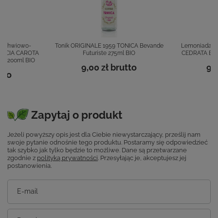
archwiowo-
Tonik ORIGINALE 1959 TONICA Bevande
Lemoniada g
ANCIA CAROTA
Futuriste 275ml BIO
CEDRATA Beva
te 200ml BIO
9,00 zł
brutto
9,
tto
Zapytaj o produkt
Jeżeli powyższy opis jest dla Ciebie niewystarczający, prześlij nam
swoje pytanie odnośnie tego produktu. Postaramy się odpowiedzieć
tak szybko jak tylko będzie to możliwe.
Dane są przetwarzane
zgodnie z
polityką prywatności
. Przesyłając je, akceptujesz jej
postanowienia.
E-mail