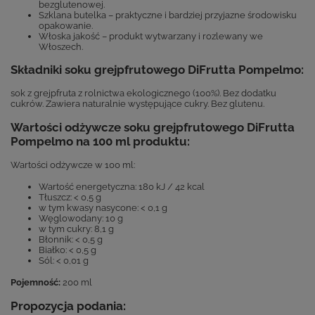
bezglutenowej.
Szklana butelka – praktyczne i bardziej przyjazne środowisku
opakowanie.
Włoska jakość – produkt wytwarzany i rozlewany we
Włoszech.
Składniki soku grejpfrutowego DiFrutta Pompelmo:
sok z grejpfruta z rolnictwa ekologicznego (100%). Bez dodatku
cukrów. Zawiera naturalnie występujące cukry. Bez glutenu.
Wartości odżywcze soku grejpfrutowego DiFrutta
Pompelmo na 100 ml produktu:
Wartości odżywcze w 100 ml:
Wartość energetyczna: 180 kJ / 42 kcal
Tłuszcz: < 0,5 g
w tym kwasy nasycone: < 0,1 g
Węglowodany: 10 g
w tym cukry: 8,1 g
Błonnik: < 0,5 g
Białko: < 0,5 g
Sól: < 0,01 g
Pojemność:
200 ml
Propozycja podania: