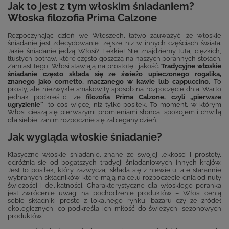
Jak to jest z tym włoskim śniadaniem?
Włoska filozofia Prima Calzone
Rozpoczynając dzień we Włoszech, łatwo zauważyć, że włoskie
śniadanie jest zdecydowanie lżejsze niż w innych częściach świata.
Jakie śniadanie jedzą Włosi? Lekkie! Nie znajdziemy tutaj ciężkich,
tłustych potraw, które często goszczą na naszych porannych stołach.
Zamiast tego, Włosi stawiają na prostotę i jakość.
Tradycyjne włoskie
śniadanie często składa się ze świeżo upieczonego rogalika,
znanego jako cornetto, maczanego w kawie lub cappuccino.
To
prosty, ale niezwykle smakowity sposób na rozpoczęcie dnia. Warto
jednak podkreślić, że
filozofia Prima Calzone, czyli „pierwsze
ugryzienie”
, to coś więcej niż tylko posiłek. To moment, w którym
Włosi cieszą się pierwszymi promieniami słońca, spokojem i chwilą
dla siebie, zanim rozpocznie się zabiegany dzień.
Jak wygląda włoskie śniadanie?
Klasyczne włoskie śniadanie, znane ze swojej lekkości i prostoty,
odróżnia się od bogatszych tradycji śniadaniowych innych krajów.
Jest to posiłek, który zazwyczaj składa się z niewielu, ale starannie
wybranych składników, które mają na celu rozpoczęcie dnia od nuty
świeżości i delikatności. Charakterystyczne dla włoskiego poranka
jest zwrócenie uwagi na pochodzenie produktów – Włosi cenią
sobie składniki prosto z lokalnego rynku, bazaru czy ze źródeł
ekologicznych, co podkreśla ich miłość do świeżych, sezonowych
produktów.