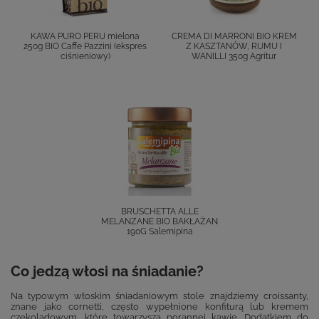
KAWA PURO PERU mielona
CREMA DI MARRONI BIO KREM
250g BIO Caffe Pazzini (ekspres
Z KASZTANÓW, RUMU I
ciśnieniowy)
WANILLI 350g Agritur
BRUSCHETTA ALLE
MELANZANE BIO BAKŁAŻAN
190G Salemipina
Co jedzą włosi na śniadanie?
Na typowym włoskim śniadaniowym stole znajdziemy croissanty,
znane jako cornetti, często wypełnione konfiturą lub kremem
czekoladowym, które towarzyszą porannej kawie. Dodatkiem do