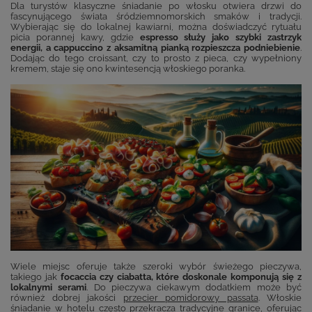
Dla turystów klasyczne śniadanie po włosku otwiera drzwi do
fascynującego świata śródziemnomorskich smaków i tradycji.
Wybierając się do lokalnej kawiarni, można doświadczyć rytuału
picia porannej kawy, gdzie
espresso służy jako szybki zastrzyk
energii, a cappuccino z aksamitną pianką rozpieszcza podniebienie
.
Dodając do tego croissant, czy to prosto z pieca, czy wypełniony
kremem, staje się ono kwintesencją włoskiego poranka.
Wiele miejsc oferuje także szeroki wybór świeżego pieczywa,
takiego jak
focaccia czy ciabatta, które doskonale komponują się z
lokalnymi serami
. Do pieczywa ciekawym dodatkiem może być
również dobrej jakości
przecier pomidorowy passata
. Włoskie
śniadanie w hotelu często przekracza tradycyjne granice, oferując