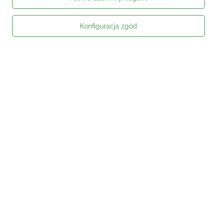
Konfiguracja zgód
Moje zamówienie
Status zamówienia
Śledzenie przesyłki
Kontakt
Moje konto
Informacje
Social media
W sklepie prezentujemy ceny brutto (z VAT).
Stawki VAT dla konsumentów z
kraju:
Polska
.