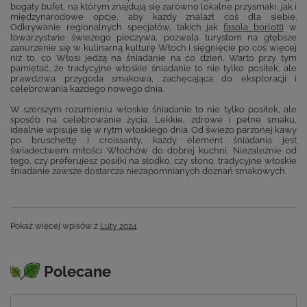
bogaty bufet, na którym znajdują się zarówno lokalne przysmaki, jak i
międzynarodowe opcje, aby każdy znalazł coś dla siebie.
Odkrywanie regionalnych specjałów, takich jak
fasola borlotti
w
towarzystwie świeżego pieczywa, pozwala turystom na głębsze
zanurzenie się w kulinarną kulturę Włoch i sięgnięcie po coś więcej
niż to, co Włosi jedzą na śniadanie na co dzień. Warto przy tym
pamiętać, że tradycyjne włoskie śniadanie to nie tylko posiłek, ale
prawdziwa przygoda smakowa, zachęcająca do eksploracji i
celebrowania każdego nowego dnia.
W szerszym rozumieniu włoskie śniadanie to nie tylko posiłek, ale
sposób na celebrowanie życia. Lekkie, zdrowe i pełne smaku,
idealnie wpisuje się w rytm włoskiego dnia. Od świeżo parzonej kawy
po bruschettę i croissanty, każdy element śniadania jest
świadectwem miłości Włochów do dobrej kuchni. Niezależnie od
tego, czy preferujesz posiłki na słodko, czy słono, tradycyjne włoskie
śniadanie zawsze dostarcza niezapomnianych doznań smakowych.
Pokaż więcej wpisów z
Luty 2024
Polecane