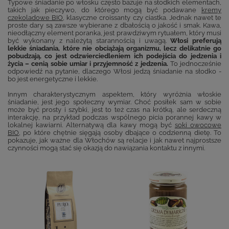
Typowe śniadanie po włosku często bazuje na słodkich elementach,
takich jak pieczywo, do którego mogą być podawane
kremy
czekoladowe BIO
, klasyczne croissanty czy ciastka. Jednak nawet te
proste dary są zawsze wybierane z dbałością o jakość i smak. Kawa,
nieodłączny element poranka, jest prawdziwym rytuałem, który musi
być wykonany z należytą starannością i uwagą.
Włosi preferują
lekkie śniadania, które nie obciążają organizmu, lecz delikatnie go
pobudzają, co jest odzwierciedleniem ich podejścia do jedzenia i
życia – cenią sobie umiar i przyjemność z jedzenia.
To jednocześnie
odpowiedź na pytanie, dlaczego Włosi jedzą śniadanie na słodko -
bo jest energetyczne i lekkie.
Innym charakterystycznym aspektem, który wyróżnia włoskie
śniadanie, jest jego społeczny wymiar. Choć posiłek sam w sobie
może być prosty i szybki, jest to też czas na krótką, ale serdeczną
interakcję, na przykład podczas wspólnego picia porannej kawy w
lokalnej kawiarni. Alternatywą dla kawy mogą być
soki owocowe
BIO
, po które chętnie sięgają osoby dbające o codzienną dietę. To
pokazuje, jak ważne dla Włochów są relacje i jak nawet najprostsze
czynności mogą stać się okazją do nawiązania kontaktu z innymi.