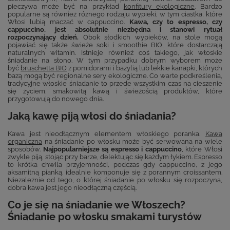
pieczywa może być na przykład
konfitury ekologiczne
. Bardzo
popularne są również różnego rodzaju wypieki, w tym ciastka, które
Włosi lubią maczać w cappuccino.
Kawa, czy to espresso, czy
cappuccino, jest absolutnie niezbędna i stanowi rytuał
rozpoczynający dzień.
Obok słodkich wypieków, na stole mogą
pojawiać się także świeże soki i smoothie BIO, które dostarczają
naturalnych witamin. Istnieje również coś takiego, jak włoskie
śniadanie na słono. W tym przypadku dobrym wyborem może
być
bruschetta BIO
z pomidorami i bazylią lub lekkie kanapki, których
bazą mogą być regionalne sery ekologiczne. Co warte podkreślenia,
tradycyjne włoskie śniadanie to przede wszystkim czas na cieszenie
się życiem, smakowitą kawą i świeżością produktów, które
przygotowują do nowego dnia.
Jaką kawę piją włosi do śniadania?
Kawa jest nieodłącznym elementem włoskiego poranka.
Kawa
organiczna
na śniadanie po włosku może być serwowana na wiele
sposobów.
Najpopularniejsze są espresso i cappuccino
, które Włosi
zwykle piją, stojąc przy barze, delektując się każdym łykiem. Espresso
to krótka chwila przyjemności, podczas gdy cappuccino, z jego
aksamitną pianką, idealnie komponuje się z porannym croissantem.
Niezależnie od tego, o której śniadanie po włosku się rozpoczyna,
dobra kawa jest jego nieodłączną częścią.
Co je się na śniadanie we Włoszech?
Śniadanie po włosku smakami turystów