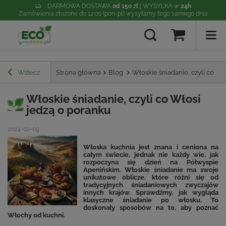
DARMOWA DOSTAWA
od 150 zł
| WYSYŁKA w
24h
Zamówienia złożone do 12:00 (pon-pt) wysyłamy tego samego dnia
Wstecz
Strona główna
Blog
Włoskie śniadanie, czyli co Wł
Włoskie śniadanie, czyli co Włosi
jedzą o poranku
2024-02-09
Włoska kuchnia jest znana i ceniona na
całym świecie, jednak nie każdy wie, jak
rozpoczyna się dzień na Półwyspie
Apenińskim. Włoskie śniadanie ma swoje
unikatowe oblicze, które różni się od
tradycyjnych śniadaniowych zwyczajów
innych krajów. Sprawdźmy, jak wygląda
klasyczne śniadanie po włosku. To
doskonały sposobów na to, aby poznać
Włochy od kuchni.