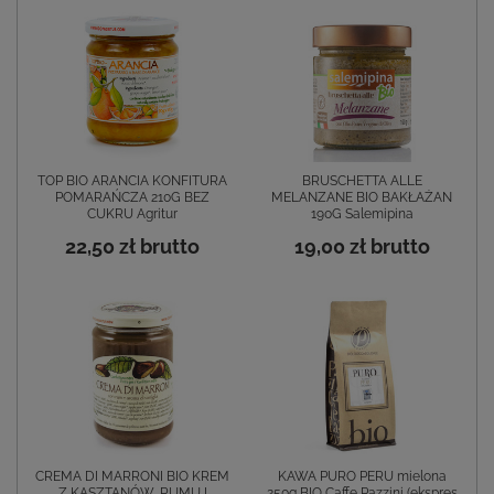
TOP BIO ARANCIA KONFITURA
BRUSCHETTA ALLE
POMARAŃCZA 210G BEZ
MELANZANE BIO BAKŁAŻAN
CUKRU Agritur
190G Salemipina
22,50 zł
brutto
19,00 zł
brutto
CREMA DI MARRONI BIO KREM
KAWA PURO PERU mielona
Z KASZTANÓW, RUMU I
250g BIO Caffe Pazzini (ekspres