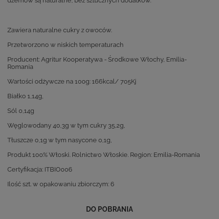
dżemów są naturalne, bez sztucznych dodatków.
Zawiera naturalne cukry z owoców.
Przetworzono w niskich temperaturach
Producent: Agritur Kooperatywa - Środkowe Włochy, Emilia-
Romania
Wartości odżywcze na 100g: 166kcal/ 705Kj
Białko 1,14g,
Sól 0,14g
Węglowodany 40,3g w tym cukry 35,2g,
Tłuszcze 0,1g w tym nasycone 0,1g,
Produkt 100% Włoski. Rolnictwo Włoskie. Region: Emilia-Romania
Certyfikacja: ITBIO006
Ilość szt. w opakowaniu zbiorczym: 6
DO POBRANIA