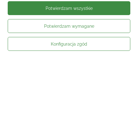
Potwierdzam wszystkie
Potwierdzam wymagane
Moje zamówienie
Konfiguracja zgód
Status zamówienia
Śledzenie przesyłki
Kontakt
Moje konto
Informacje
Social media
W sklepie prezentujemy ceny brutto (z VAT).
Stawki VAT dla konsumentów z