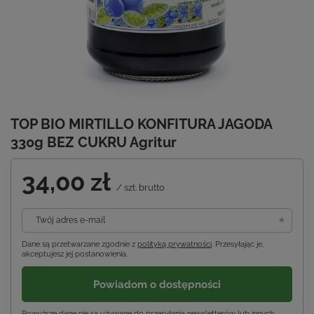
TOP BIO MIRTILLO KONFITURA JAGODA
330g BEZ CUKRU Agritur
34,00 zł
/
szt.
brutto
Twój adres e-mail
Dane są przetwarzane zgodnie z
polityką prywatności
. Przesyłając je,
akceptujesz jej postanowienia.
Powiadom o dostępności
Powyższe dane nie są używane do przesyłania newsletterów lub innych