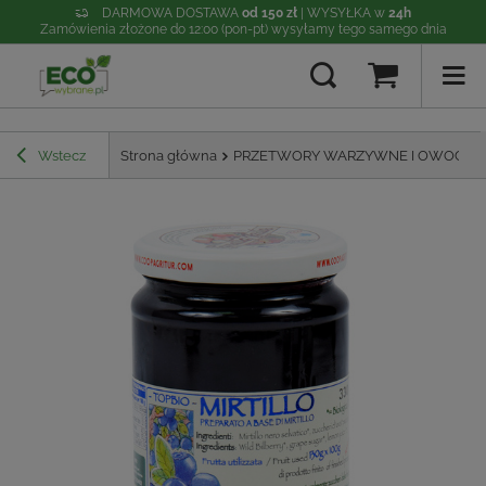
DARMOWA DOSTAWA
od 150 zł
| WYSYŁKA w
24h
Zamówienia złożone do 12:00 (pon-pt) wysyłamy tego samego dnia
Wstecz
Strona główna
PRZETWORY WARZYWNE I OWOCO