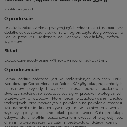
Konfitura z jagód
O produkcie:
Włoska konfitura z ekologicznych jagód. Pełna smaku i aromatu bez
dodatku cukru, słodzona sokiem z winogron. Użyto 160 g owoców na
100 g produktu. Doskonała do kanapek, naleśników, gofrów i
wypieków.
Skład:
Ekologiczne jagody leśne 75%, sok z winogron, sok z cytryny
O producencie:
Farma Agritur położona jest w malowniczych okolicach Parku
Narodowego Corno, niedaleko Bolonii. W 1989 roku grupa młodych
miłośników przyrody i wysokiej jakości jedzenia postanowiła
stworzyć spółdzielnię specjalizującą się w produkcji ekologicznych
przetworów z owoców, które będą przygotowywane według
tradycyjnych, przekazywanych z pokolenia na pokolenie receptur.
Tak narodziła się kooperatywa Agritur. W swoich przetworach
wykorzystuje tylko lokalne, ekologiczne owoce. Cała produkcja
odbywa się z wielkim poszanowaniem okolicznej przyrody, bez
chemii, przyspieszaczy wzrostu i pestycydów. Składy konfitur i