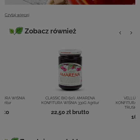
Czytaj więcej
Zobacz również
ITURA WIŚNIA
CLASSIC BIO 60% AMARENA
VELLUTA
gritur
KONFITURA WIŚNIA 330G Agritur
KONFITURA 
TRUSKAW
utto
22,50 zł
brutto
16,