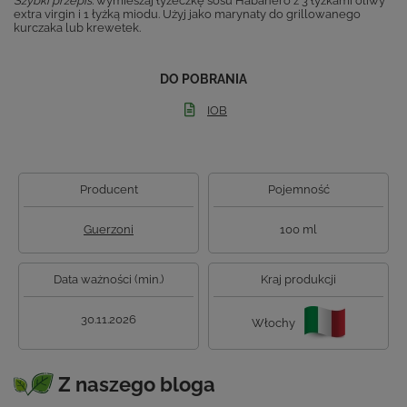
Szybki przepis:
wymieszaj łyżeczkę sosu Habanero z 3 łyżkami oliwy
extra virgin i 1 łyżką miodu. Użyj jako marynaty do grillowanego
kurczaka lub krewetek.
DO POBRANIA
IOB
Producent
Pojemność
Guerzoni
100 ml
Data ważności (min.)
Kraj produkcji
30.11.2026
Włochy
Z naszego bloga