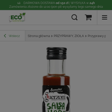
DARMOWA DOSTAWA
od 150 zł
| WYSYŁKA w
24h
Zamówienia złożone do 12:00 (pon-pt) wysyłamy tego samego dnia
Wstecz
Strona główna
PRZYPRAWY, ZIOŁA
Przyprawy płyn