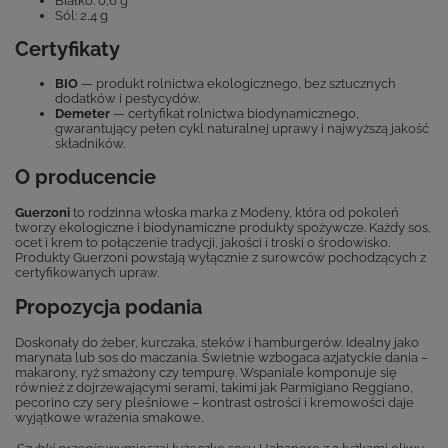
Białko: 0,6 g
Sól: 2,4 g
Certyfikaty
BIO
— produkt rolnictwa ekologicznego, bez sztucznych
dodatków i pestycydów.
Demeter
— certyfikat rolnictwa biodynamicznego,
gwarantujący pełen cykl naturalnej uprawy i najwyższą jakość
składników.
O producencie
Guerzoni
to rodzinna włoska marka z Modeny, która od pokoleń
tworzy ekologiczne i biodynamiczne produkty spożywcze. Każdy sos,
ocet i krem to połączenie tradycji, jakości i troski o środowisko.
Produkty Guerzoni powstają wyłącznie z surowców pochodzących z
certyfikowanych upraw.
Propozycja podania
Doskonały do żeber, kurczaka, steków i hamburgerów. Idealny jako
marynata lub sos do maczania. Świetnie wzbogaca azjatyckie dania –
makarony, ryż smażony czy tempurę. Wspaniale komponuje się
również z dojrzewającymi serami, takimi jak Parmigiano Reggiano,
pecorino czy sery pleśniowe – kontrast ostrości i kremowości daje
wyjątkowe wrażenia smakowe.