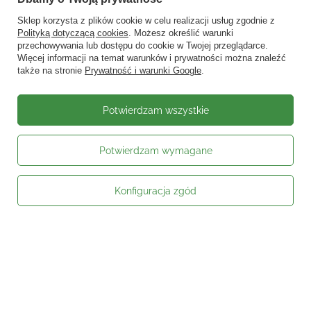
Sklep korzysta z plików cookie w celu realizacji usług zgodnie z
Polityką dotyczącą cookies
. Możesz określić warunki
przechowywania lub dostępu do cookie w Twojej przeglądarce.
Więcej informacji na temat warunków i prywatności można znaleźć
także na stronie
Prywatność i warunki Google
.
Potwierdzam wszystkie
Moje zamówienie
Potwierdzam wymagane
Status zamówienia
Śledzenie przesyłki
Konfiguracja zgód
Kontakt
Moje konto
Informacje