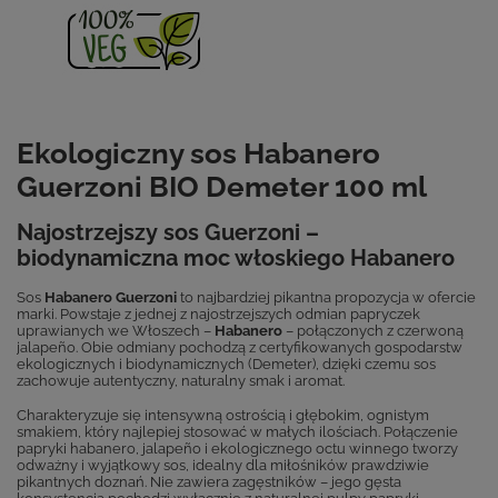
Ekologiczny sos Habanero
Guerzoni BIO Demeter 100 ml
Najostrzejszy sos Guerzoni –
biodynamiczna moc włoskiego Habanero
Sos
Habanero Guerzoni
to najbardziej pikantna propozycja w ofercie
marki. Powstaje z jednej z najostrzejszych odmian papryczek
uprawianych we Włoszech –
Habanero
– połączonych z czerwoną
jalapeño. Obie odmiany pochodzą z certyfikowanych gospodarstw
ekologicznych i biodynamicznych (Demeter), dzięki czemu sos
zachowuje autentyczny, naturalny smak i aromat.
Charakteryzuje się intensywną ostrością i głębokim, ognistym
smakiem, który najlepiej stosować w małych ilościach. Połączenie
papryki habanero, jalapeño i ekologicznego octu winnego tworzy
odważny i wyjątkowy sos, idealny dla miłośników prawdziwie
pikantnych doznań. Nie zawiera zagęstników – jego gęsta