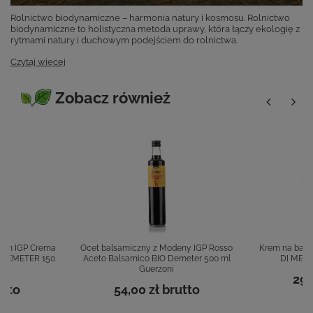
Rolnictwo biodynamiczne – harmonia natury i kosmosu. Rolnictwo
biodynamiczne to holistyczna metoda uprawy, która łączy ekologię z
rytmami natury i duchowym podejściem do rolnictwa.
Czytaj więcej
Zobacz również
nym IGP Crema
Ocet balsamiczny z Modeny IGP Rosso
Krem na bazi
O DEMETER 150
Aceto Balsamico BIO Demeter 500 ml
DI MELA
i
Guerzoni
29,
tto
54,00 zł
brutto