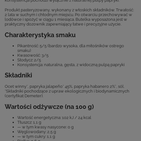
konsystencja pochodzi wyłącznie z naturalnej pulpy papryki.
Produkt pasteryzowany, wykonany z włoskich składników. Trwałość:
2 lata w suchym i chłodnym miejscu. Po otwarciu przechowywać w
lodówce i spożyć w ciągu 1 miesiąca. Butelka wyposażona jest w
praktyczny dozownik zapewniający łatwe i precyzyjne użycie.
Charakterystyka smaku
Pikantność: 5/5 (bardzo wysoka, dla miłośników ostrego
smaku)
Kwasowość: 3/5
Słodycz: 2/5
Konsystencja: naturalna, gęsta, z widoczną pulpą papryki
Składniki
Ocet winny*, papryka jalapeño* 45%, papryka habanero 2%*, sól.
*Składniki pochodzące z upraw ekologicznych i biodynamicznych
(certyfikat Demeter).
Wartości odżywcze (na 100 g)
Wartość energetyczna: 102 kJ / 24 kcal
Tłuszcz: 1,1 g
— w tym kwasy nasycone: 0 g
Węglowodany: 2,5 g
— w tym cukry: 1,1 g