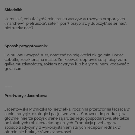
Składniki:
ziemniak*, cebula* 30%, mieszanka warzyw w rożnych proporcjach
(marchew*, pietruszka*, seler*, por*), przyprawy (lubczyk*,seler nać*,
pietruszka nać*)
Sposób przygotowania:
Do bulionu wsypać susz, gotować do miękkości ok. 30 min. Dodać
cebulkę zeszkloną na maśle. Zmiksować, doprawić solą i pieprzem,
gałką muszkatołową, sokiem z cytryny lub białym winem. Podawać z
grzankami.
-----
Przetwory z Jacentowa
Jacentowska Piwniczka to niewielka, rodzinna przetwórnia łącząca w
sobie tradycję, ekologię i pasję tworzenia. Surowce do produkcji w
głównej mierze pozyskiwane są z własnego gospodarstwa, ale także
od lokalnych rolników ekologicznych. Produkcja przebiega w
sposób tradycyjny, z wykorzystaniem starych receptur, jednak w
ofercie nie brakuje również nowości.