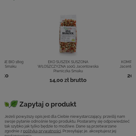
NE BIO 180g
EKO SUSZEK SUSZONA
KOMPOT
zka Smaku
WŁOSZCZYZNA 100G Jacentowska
Jacentow
Piwniczka Smaku
tto
20,
14,00 zł
brutto
Zapytaj o produkt
Jeżeli powyższy opis jest dla Ciebie niewystarczający, prześlij nam
swoje pytanie odnośnie tego produktu. Postaramy się odpowiedzieć
tak szybko jak tylko będzie to możliwe.
Dane są przetwarzane
zgodnie z
polityką prywatności
. Przesyłając je, akceptujesz jej
postanowienia.