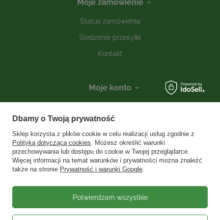
Moje zamówienie
Status zamówienia
Śledzenie przesyłki
Kontakt
Moje konto
Informacje
Dbamy o Twoją prywatność
Social media
Sklep korzysta z plików cookie w celu realizacji usług zgodnie z
Polityką dotyczącą cookies
. Możesz określić warunki
przechowywania lub dostępu do cookie w Twojej przeglądarce.
Więcej informacji na temat warunków i prywatności można znaleźć
W sklepie prezentujemy ceny brutto (z VAT).
Stawki VAT dla konsumentów z
także na stronie
Prywatność i warunki Google
.
kraju:
Polska
.
Potwierdzam wszystkie