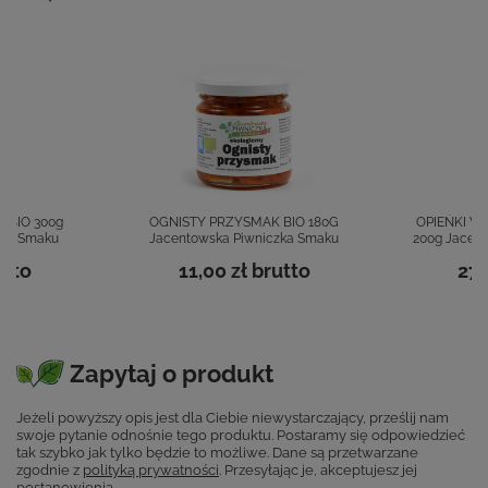
 BIO 300g
OGNISTY PRZYSMAK BIO 180G
OPIEŃKI 
zka Smaku
Jacentowska Piwniczka Smaku
200g Jacen
utto
11,00 zł
brutto
27,
Zapytaj o produkt
Jeżeli powyższy opis jest dla Ciebie niewystarczający, prześlij nam
swoje pytanie odnośnie tego produktu. Postaramy się odpowiedzieć
tak szybko jak tylko będzie to możliwe.
Dane są przetwarzane
zgodnie z
polityką prywatności
. Przesyłając je, akceptujesz jej
postanowienia.