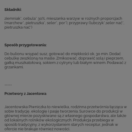
Składniki:
ziemniak*, cebula* 30%, mieszanka warzyw w rożnych proporcjach
(marchew*, pietruszka*, seler*, por*), przyprawy (lubczyk*,seler nać*,
pietruszka nać*)
Sposób przygotowania:
Do bulionu wsypać susz, gotować do miękkości ok. 30 min. Dodać
cebulkę zeszkloną na maśle. Zmiksować, doprawić solą i pieprzem,
gałką muszkatołową, sokiem z cytryny lub białym winem. Podawać z
grzankami.
-----
Przetwory z Jacentowa
Jacentowska Piwniczka to niewielka, rodzinna przetwórnia łącząca w
sobie tradycję, ekologię i pasję tworzenia. Surowce do produkcji w
głównej mierze pozyskiwane są z własnego gospodarstwa, ale także
od lokalnych rolników ekologicznych. Produkcja przebiega w
sposób tradycyjny, z wykorzystaniem starych receptur, jednak w
ofercie nie brakuje również nowości.