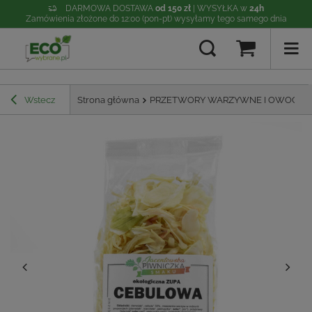
DARMOWA DOSTAWA
od 150 zł
| WYSYŁKA w
24h
Zamówienia złożone do 12:00 (pon-pt) wysyłamy tego samego dnia
Wstecz
Strona główna
PRZETWORY WARZYWNE I OWOCO