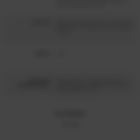
zbiorników z cementu gdzie następuje
fermentacja spontaniczna
starzenie:
Starzenie odbywa się przez 4 miesiące w
zbiornikach z cementu oraz 3 miesiące w
butelce
alkohol:
13,5%
właściwości
Fantastyczny nos, który przypomina
organoleptyczne:
kobiecy zapach... delikatne, ale obecne
taniny! Bardzo świeże!
DO POBRANIA
IOB