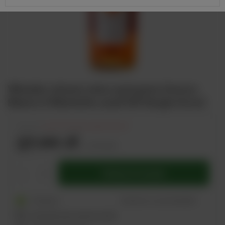
Włoskie różowe wino wytrawne Grecco
Bianco Il Marinetto 2018 IGP Sergio Arcuri
79,00 zł
(-
53
% Promocja ograniczona)
37,00 zł
/
szt.
brutto
Dodaj do koszyka
1
Dostępny
Wyślemy
w poniedziałek
Sprawdź czas i koszt wysyłki