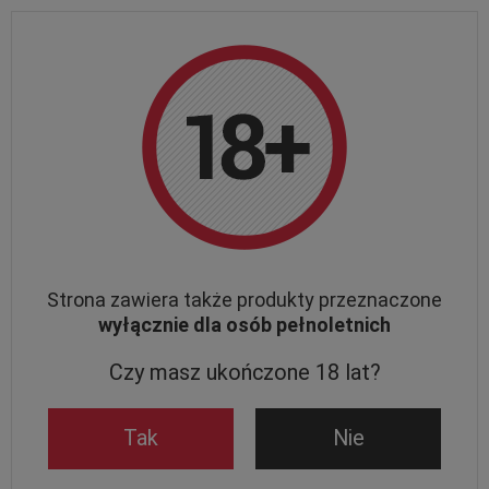
DARMOWA DOSTAWA
od 150 zł
| WYSYŁKA w
24h
Zamówienia złożone do 12:00 (pon-pt) wysyłamy tego samego dnia
Wstecz
Strona główna
WINO
Wina różowe wytrawne
Wło
Strona zawiera także produkty przeznaczone
wyłącznie dla osób pełnoletnich
Czy masz ukończone 18 lat?
Tak
Nie