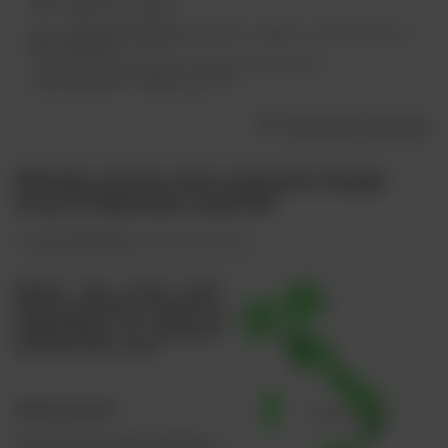
Bezpieczne zakupy
Odroczone płatności
. Kup teraz, zapłać za 30 dni, jeżeli nie
zwrócisz.
Najniższa cena produktu w okresie 30 dni przed
wprowadzeniem obniżki:
55,00 zł
Dodaj do listy zakupowej
Włoskie różowe wino wytrawne Sergio
Arcuri II Marinetto 2018 IGP
Typ
wina włoskiego
: różowe wytrawne
Różowe wino ponad normę,
idealne na aperitif, w połączeniu z
przystawkami (owoce morza lub
wegetariańskie), do delikatnych
pierwszych dań i risotto.
SERGIO ARCURI
Na jońskim wybrzeżu Kalabrii, w