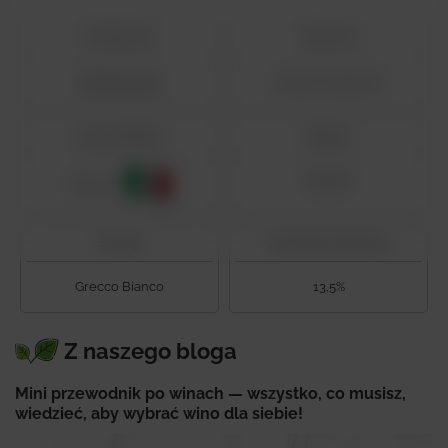
Producent
Typ wina
Sergio Arcuri
różowe wytrawne
Kraj produkcji
Region
Kalabria
Włochy
Szczep
Zawartość alkoholu
Grecco Bianco
13,5%
Z naszego bloga
Mini przewodnik po winach — wszystko, co musisz,
wiedzieć, aby wybrać wino dla siebie!