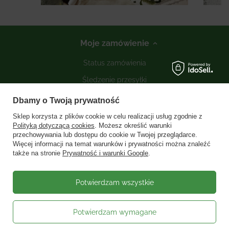
Moje zamówienie
Status zamówienia
Śledzenie przesyłki
Kontakt
Dbamy o Twoją prywatność
Sklep korzysta z plików cookie w celu realizacji usług zgodnie z
Polityką dotyczącą cookies
. Możesz określić warunki
Moje konto
przechowywania lub dostępu do cookie w Twojej przeglądarce.
Więcej informacji na temat warunków i prywatności można znaleźć
także na stronie
Prywatność i warunki Google
.
Informacje
Social media
Potwierdzam wszystkie
Potwierdzam wymagane
W sklepie prezentujemy ceny brutto (z VAT).
Stawki VAT dla konsumentów z
kraju:
Polska
.