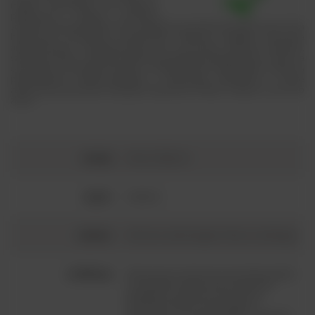
małym miasteczku Cirò Marina,
położonym między Morzem
Jońskim a płaskowyżem Sila, znajduje się winiarnia Sergio Arcuri. Ten
historyczny producent kontynuuje rodzinną tradycję tworzenia
autentycznych, rzemieślniczych win od ponad czterech pokoleń,
szanując ziemię i stosując techniki produkcji przekazywane z ojca na
ojca. Daje to początek czystym i autentycznym ekspresjom, które są
potomstwem nienaruszonego i zdrowego terytorium i które
zachowują starożytną tradycję odwieczną miłość rodziny Arcuri do
ziemi.
szczep:
Grecco Bianco
region:
Kalabria
winnice:
Winnica nad brzegiem Morza Jońskiego
winifikacja:
Maceracja ze skórami przez kilka godzin
w otwartym betonowym zbiorniku.
Następnie uzyskany moszcz bez
tłoczenia trafia to zamkniętych