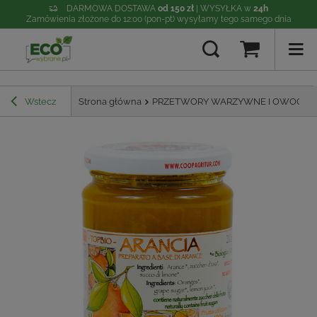
DARMOWA DOSTAWA
od 150 zł
| WYSYŁKA w
24h
Zamówienia złożone do 12:00 (pon-pt) wysyłamy tego samego dnia
Wstecz
Strona główna
PRZETWORY WARZYWNE I OWOCO