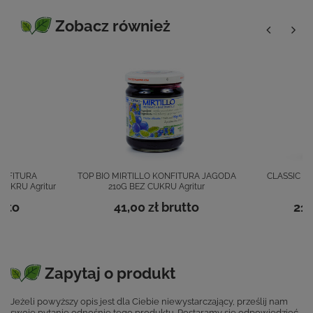
Zobacz również
ONFITURA
TOP BIO MIRTILLO KONFITURA JAGODA
CLASSIC B
UKRU Agritur
210G BEZ CUKRU Agritur
FI
tto
41,00 zł
brutto
21,
Zapytaj o produkt
Jeżeli powyższy opis jest dla Ciebie niewystarczający, prześlij nam
swoje pytanie odnośnie tego produktu. Postaramy się odpowiedzieć