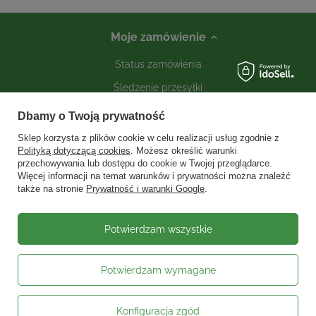
Moje zamówienie
Status zamówienia
Śledzenie przesyłki
Kontakt
Dbamy o Twoją prywatność
Sklep korzysta z plików cookie w celu realizacji usług zgodnie z
Polityką dotyczącą cookies
. Możesz określić warunki
Moje konto
przechowywania lub dostępu do cookie w Twojej przeglądarce.
Więcej informacji na temat warunków i prywatności można znaleźć
także na stronie
Prywatność i warunki Google
.
Informacje
Social media
Potwierdzam wszystkie
Potwierdzam wymagane
W sklepie prezentujemy ceny brutto (z VAT).
Stawki VAT dla konsumentów z
kraju:
Polska
.
Konfiguracja zgód