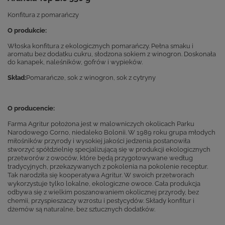
Konfitura z pomarańczy
O produkcie:
Włoska konfitura z ekologicznych pomarańczy. Pełna smaku i
aromatu bez dodatku cukru, słodzona sokiem z winogron. Doskonała
do kanapek, naleśników, gofrów i wypieków.
Skład:
Pomarańcze, sok z winogron, sok z cytryny
O producencie:
Farma Agritur położona jest w malowniczych okolicach Parku
Narodowego Corno, niedaleko Bolonii. W 1989 roku grupa młodych
miłośników przyrody i wysokiej jakości jedzenia postanowiła
stworzyć spółdzielnię specjalizującą się w produkcji ekologicznych
przetworów z owoców, które będą przygotowywane według
tradycyjnych, przekazywanych z pokolenia na pokolenie receptur.
Tak narodziła się kooperatywa Agritur. W swoich przetworach
wykorzystuje tylko lokalne, ekologiczne owoce. Cała produkcja
odbywa się z wielkim poszanowaniem okolicznej przyrody, bez
chemii, przyspieszaczy wzrostu i pestycydów. Składy konfitur i
dżemów są naturalne, bez sztucznych dodatków.