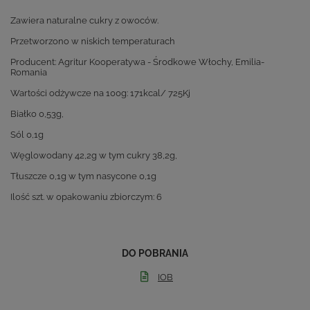
Zawiera naturalne cukry z owoców.
Przetworzono w niskich temperaturach
Producent: Agritur Kooperatywa - Środkowe Włochy, Emilia-
Romania
Wartości odżywcze na 100g: 171kcal/ 725Kj
Białko 0,53g,
Sól 0,1g
Węglowodany 42,2g w tym cukry 38,2g,
Tłuszcze 0,1g w tym nasycone 0,1g
Ilość szt. w opakowaniu zbiorczym: 6
DO POBRANIA
IOB