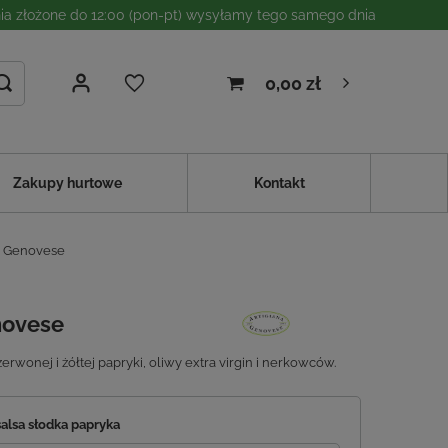
a złożone do 12:00 (pon-pt) wysyłamy tego samego dnia
0,00 zł
Zakupy hurtowe
Kontakt
na Genovese
enovese
erwonej i żółtej papryki, oliwy extra virgin i nerkowców.
salsa słodka papryka