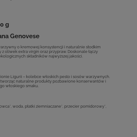
30 g
giana Genovese
warzywny o kremowej konsystencji i naturalnie słodkim
 z oliwek extra virgin oraz przypraw. Doskonale łączy
ekologicznych składników najwyższej jakości.
ionie Ligurii – kolebce włoskich pesto i sosów warzywnych.
o, tworząc naturalne produkty pozbawione konserwantów i
nego włoskiego smaku.
kowca*, woda, płatki ziemniaczane*, przecier pomidorowy*,