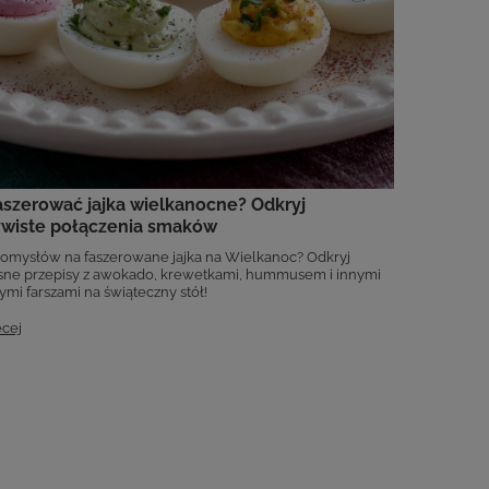
szerować jajka wielkanocne? Odkryj
ywiste połączenia smaków
omysłów na faszerowane jajka na Wielkanoc? Odkryj
ne przepisy z awokado, krewetkami, hummusem i innymi
mi farszami na świąteczny stół!
ęcej