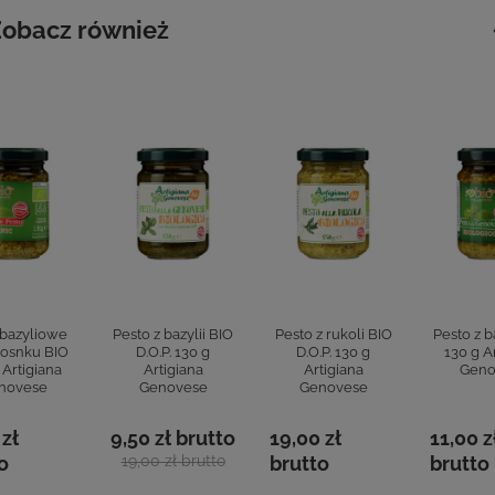
obacz również
 bazyliowe
Pesto z bazylii BIO
Pesto z rukoli BIO
Pesto z b
zosnku BIO
D.O.P. 130 g
D.O.P. 130 g
130 g A
 Artigiana
Artigiana
Artigiana
Geno
novese
Genovese
Genovese
 zł
9,50 zł
brutto
19,00 zł
11,00 z
o
19,00 zł
brutto
brutto
brutto