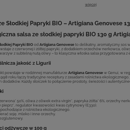
więcej
ze Słodkiej Papryki BIO – Artigiana Genovese 1
iczna salsa ze słodkiej papryki BIO 130 g Arti
łodkiej Papryki BIO
od
Artigiana Genovese
to delikatny, aromatyczny sos 
wstaje z czerwonej i żółtej papryki, z dodatkiem orzechów nerkowca, oliwy
warzyw z subtelną nutą oliwy – to klasyczna włoska salsa przygotowana z 
lnicza jakość z Ligurii
kt powstaje w rodzinnej manufakturze
Artigiana Genovese
w Genui, w reg
1998 roku łączy tradycyjne receptury z zasadami rolnictwa ekologiczneg
h dodatków. Każdy słoiczek to połączenie prostoty, świeżości i autentycz
ki
zerwona* 50%, oliwa z oliwek extra virgin*, papryka żółta* 6%, orzechy ner
y pieprz*, regulator kwasowości: kwas cytrynowy (E330).
i pochodzące z rolnictwa ekologicznego.
erać soję, mleko i inne orzechy.
ezglutenowy.
ci odżywcze w 100 g