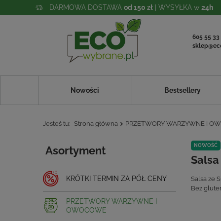
DARMOWA DOSTAWA
od 150 zł
| WYSYŁKA w
24h
605 55 33
sklep@ec
Nowości
Bestsellery
Jesteś tu:
Strona główna
PRZETWORY WARZYWNE I O
NOWOŚĆ
Asortyment
Salsa
KRÓTKI TERMIN ZA PÓŁ CENY
Salsa ze S
Bez glute
PRZETWORY WARZYWNE I
OWOCOWE