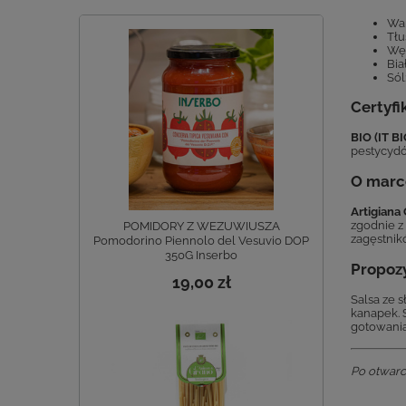
War
Tłu
Węg
Bia
Sól
Certyfi
BIO (IT B
pestycydó
O marc
Artigiana
zgodnie z
POMIDORY Z WEZUWIUSZA
zagęstnik
Pomodorino Piennolo del Vesuvio DOP
350G Inserbo
Propoz
19,00 zł
Salsa ze 
kanapek. Ś
gotowani
Po otwarc