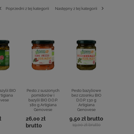
Poprzedni z tej kategorii
Następny z tej kategorii
azylii BIO
Pesto z suszonych
Pesto bazyliowe
Salsa ze s
rtigiana
pomidorów i
bez czosnku BIO
papryki BI
vese
bazylii BIO D.O.P.
D.O.P. 130 g
Artigi
180 g Artigiana
Artigiana
Genov
Genovese
Genovese
ł
26,00 zł
9,50 zł
brutto
11,00 zł
brutto
19,00 zł
brutto
brutto