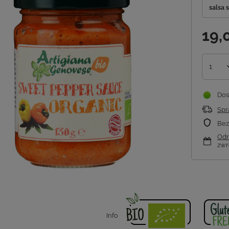
salsa 
19,
1
Dos
Spr
Bez
Odr
zwr
Info