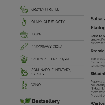
GRZYBY I TRUFLE
Salsa 
OLIWY, OLEJE, OCTY
Ekolog
KAWA
Salsa ze S
smaku. Po
świeżość 
PRZYPRAWY, ZIOŁA
Rzemieś
Ten produ
SŁODYCZE I PRZEKĄSKI
Firma od 
sztucznyc
SOKI, NAPOJE, NEKTARY,
Składni
SYROPY
Papryka c
WINO
sól, czarn
*Składnik
Może zawi
Produkt b
Bestsellery
Wartoś