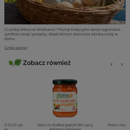
Co jedzą Włosi na Wielkanoc? Poznaj tradycyjne dania regionalne,
symbole świąt i przepisy, dzięki którym stworzysz włoską ucztę w
domu.
Czytaj więcej
Zobacz również
BIO D.O.P. 130
Salsa ze słodkiej papryki BIO 130 g
Pesto z bazyli
ovese
Artigiana Genovese