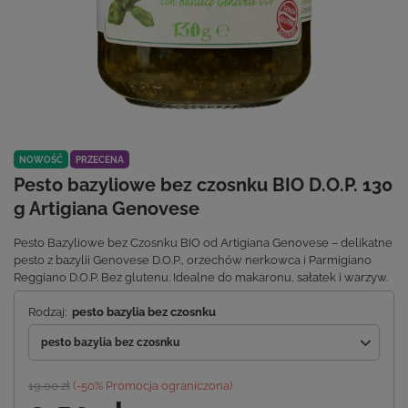
NOWOŚĆ
PRZECENA
Pesto bazyliowe bez czosnku BIO D.O.P. 130
g Artigiana Genovese
Pesto Bazyliowe bez Czosnku BIO od Artigiana Genovese – delikatne
pesto z bazylii Genovese D.O.P., orzechów nerkowca i Parmigiano
Reggiano D.O.P. Bez glutenu. Idealne do makaronu, sałatek i warzyw.
Rodzaj:
pesto bazylia bez czosnku
pesto bazylia bez czosnku
19,00 zł
(-
50
% Promocja ograniczona)