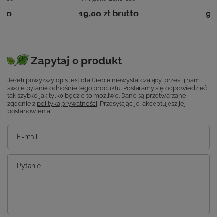
tto
19,00 zł
brutto
9,
to
19
Zapytaj o produkt
Jeżeli powyższy opis jest dla Ciebie niewystarczający, prześlij nam
swoje pytanie odnośnie tego produktu. Postaramy się odpowiedzieć
tak szybko jak tylko będzie to możliwe.
Dane są przetwarzane
zgodnie z
polityką prywatności
. Przesyłając je, akceptujesz jej
postanowienia.
E-mail
Pytanie