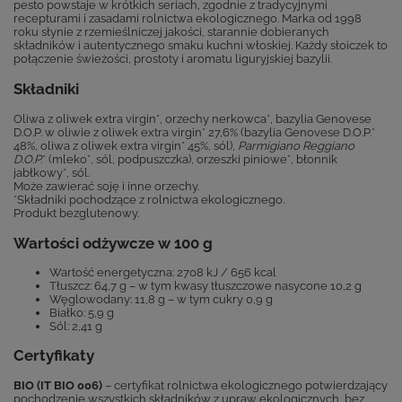
pesto powstaje w krótkich seriach, zgodnie z tradycyjnymi
recepturami i zasadami rolnictwa ekologicznego. Marka od 1998
roku słynie z rzemieślniczej jakości, starannie dobieranych
składników i autentycznego smaku kuchni włoskiej. Każdy słoiczek to
połączenie świeżości, prostoty i aromatu liguryjskiej bazylii.
Składniki
Oliwa z oliwek extra virgin*, orzechy nerkowca*, bazylia Genovese
D.O.P. w oliwie z oliwek extra virgin* 27,6% (bazylia Genovese D.O.P.*
48%, oliwa z oliwek extra virgin* 45%, sól),
Parmigiano Reggiano
D.O.P.
* (mleko*, sól, podpuszczka), orzeszki piniowe*, błonnik
jabłkowy*, sól.
Może zawierać soję i inne orzechy.
*Składniki pochodzące z rolnictwa ekologicznego.
Produkt bezglutenowy.
Wartości odżywcze w 100 g
Wartość energetyczna: 2708 kJ / 656 kcal
Tłuszcz: 64,7 g – w tym kwasy tłuszczowe nasycone 10,2 g
Węglowodany: 11,8 g – w tym cukry 0,9 g
Białko: 5,9 g
Sól: 2,41 g
Certyfikaty
BIO (IT BIO 006)
– certyfikat rolnictwa ekologicznego potwierdzający
pochodzenie wszystkich składników z upraw ekologicznych, bez