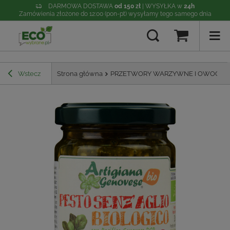
DARMOWA DOSTAWA
od 150 zł
| WYSYŁKA w
24h
Zamówienia złożone do 12:00 (pon-pt) wysyłamy tego samego dnia
Wstecz
Strona główna
PRZETWORY WARZYWNE I OWOCO