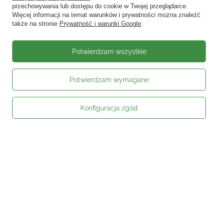
przechowywania lub dostępu do cookie w Twojej przeglądarce.
Więcej informacji na temat warunków i prywatności można znaleźć
także na stronie
Prywatność i warunki Google
.
Potwierdzam wszystkie
Potwierdzam wymagane
Konfiguracja zgód
Moje zamówienie
Status zamówienia
Śledzenie przesyłki
Kontakt
Moje konto