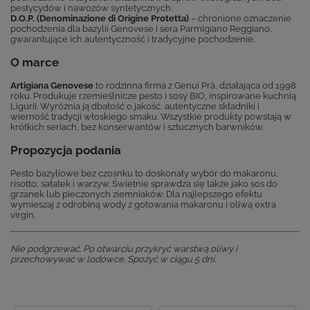
pestycydów i nawozów syntetycznych.
D.O.P. (Denominazione di Origine Protetta)
– chronione oznaczenie
pochodzenia dla bazylii Genovese i sera Parmigiano Reggiano,
gwarantujące ich autentyczność i tradycyjne pochodzenie.
O marce
Artigiana Genovese
to rodzinna firma z Genui Prà, działająca od 1998
roku. Produkuje rzemieślnicze pesto i sosy BIO, inspirowane kuchnią
Ligurii. Wyróżnia ją dbałość o jakość, autentyczne składniki i
wierność tradycji włoskiego smaku. Wszystkie produkty powstają w
krótkich seriach, bez konserwantów i sztucznych barwników.
Propozycja podania
Pesto bazyliowe bez czosnku to doskonały wybór do makaronu,
risotto, sałatek i warzyw. Świetnie sprawdza się także jako sos do
grzanek lub pieczonych ziemniaków. Dla najlepszego efektu
wymieszaj z odrobiną wody z gotowania makaronu i oliwą extra
virgin.
Nie podgrzewać. Po otwarciu przykryć warstwą oliwy i
przechowywać w lodówce. Spożyć w ciągu 5 dni.