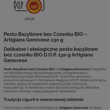
więcej
Pesto Bazyliowe bez Czosnku BIO –
Artigiana Genovese 130 g
Delikatne i ekologiczne pesto bazyliowe
bez czosnku BIO D.O.P. 130 g Artigiana
Genovese
Pesto Bazyliowe bez Czosnku BIO
od
Artigiana Genovese
to łagodna
wersja klasycznego liguryjskiego pesto, przygotowana z
aromatycznej bazylii Genovese D.O.P., orzechów nerkowca,
orzeszków piniowych i
Parmigiano Reggiano D.O.P.
. Dzięki pominięciu
czosnku, pesto ma wyjątkowo subtelny smak i kremową
konsystencję. To doskonały wybór dla osób ceniących delikatne,
naturalne aromaty i najwyższą jakość składników.
Tradycja Ligurii w nowoczesnej odsłonie
Tworzone w rodzinnej manufakturze
Artigiana Genovese
w Genui,