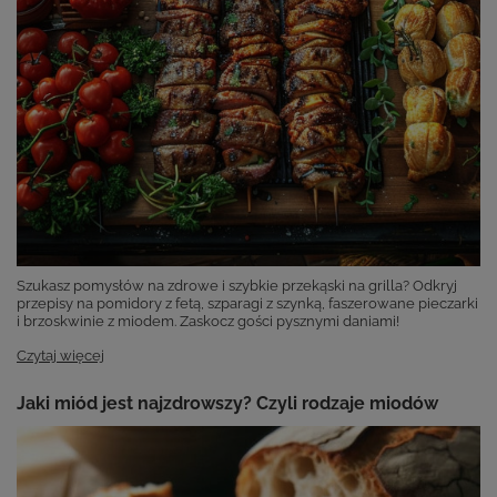
Szukasz pomysłów na zdrowe i szybkie przekąski na grilla? Odkryj
przepisy na pomidory z fetą, szparagi z szynką, faszerowane pieczarki
i brzoskwinie z miodem. Zaskocz gości pysznymi daniami!
Czytaj więcej
Jaki miód jest najzdrowszy? Czyli rodzaje miodów