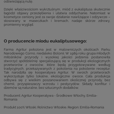
odświeżającą nutę.
Dzięki właściwościom wykrztuśnym, miód z eukaliptusa skutecznie
łagodzi objawy przeziębienia i ułatwia oddychanie. Natomiast w
kosmetyce ceniony jest za swoje działanie nawilżające i odżywcze –
stosowany w maseczkach i kremach, nadaje skórze zdrowy,
promienny wygląd.
O producencie miodu eukaliptusowego:
Farma Agritur położona jest w malowniczych okolicach Parku
Narodowego Corno, niedaleko Bolonii. W 1989 roku grupa młodych
miłośników przyrody i wysokiej jakości jedzenia postanowiła
stworzyć spółdzielnię specjalizującą się w produkcji ekologicznych
przetworów z owoców, które będą przygotowywane według
tradycyjnych, przekazywanych z pokolenia na pokolenie receptur.
Tak narodziła się kooperatywa Agritur. W swoich przetworach
wykorzystuje tylko lokalne, ekologiczne owoce. Cała produkcja
odbywa się z wielkim poszanowaniem okolicznej przyrody, bez
chemii, przyspieszaczy wzrostu i pestycydów. Składy konfitur i
dżemów są naturalne, bez sztucznych dodatków.
Producent: Agritur Kooperatywa - Środkowe Włochy, Emilia-
Romania
Produkt 100% Włoski. Rolnictwo Włoskie. Region: Emilia-Romania