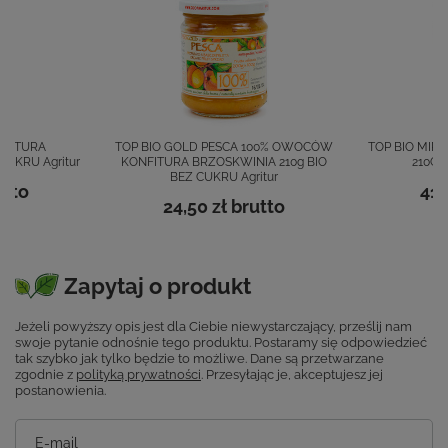
NFITURA
TOP BIO GOLD PESCA 100% OWOCÓW
TOP BIO MIR
CUKRU Agritur
KONFITURA BRZOSKWINIA 210g BIO
210G 
BEZ CUKRU Agritur
tto
41,
24,50 zł
brutto
Zapytaj o produkt
Jeżeli powyższy opis jest dla Ciebie niewystarczający, prześlij nam
swoje pytanie odnośnie tego produktu. Postaramy się odpowiedzieć
tak szybko jak tylko będzie to możliwe.
Dane są przetwarzane
zgodnie z
polityką prywatności
. Przesyłając je, akceptujesz jej
postanowienia.
E-mail