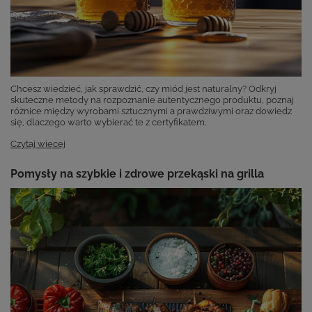
Chcesz wiedzieć, jak sprawdzić, czy miód jest naturalny? Odkryj
skuteczne metody na rozpoznanie autentycznego produktu, poznaj
różnice między wyrobami sztucznymi a prawdziwymi oraz dowiedz
się, dlaczego warto wybierać te z certyfikatem.
Czytaj więcej
Pomysły na szybkie i zdrowe przekąski na grilla