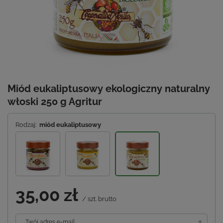
Miód eukaliptusowy ekologiczny naturalny
włoski 250 g Agritur
Rodzaj:
miód eukaliptusowy
35,00 zł
/
szt.
brutto
Twój adres e-mail