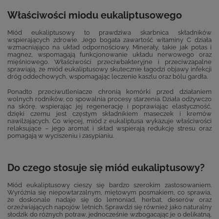
Właściwości miodu eukaliptusowego
Miód eukaliptusowy to prawdziwa skarbnica składników
wspierających zdrowie. Jego bogata zawartość witaminy C działa
wzmacniająco na układ odpornościowy. Minerały, takie jak potas i
magnez, wspomagają funkcjonowanie układu nerwowego oraz
mięśniowego. Właściwości przeciwbakteryjne i przeciwzapalne
sprawiają, że miód eukaliptusowy skutecznie łagodzi objawy infekcji
dróg oddechowych, wspomagając leczenie kaszlu oraz bólu gardła.
Ponadto przeciwutleniacze chronią komórki przed działaniem
wolnych rodników, co spowalnia procesy starzenia. Działa odżywczo
na skórę, wspierając jej regenerację i poprawiając elastyczność,
dzięki czemu jest częstym składnikiem maseczek i kremów
nawilżających. Co więcej, miód z eukaliptusa wykazuje właściwości
relaksujące – jego aromat i skład wspierają redukcję stresu oraz
pomagają w wyciszeniu i zasypianiu.
Do czego stosuje się miód eukaliptusowy?
Miód eukaliptusowy cieszy się bardzo szerokim zastosowaniem.
Wyróżnia się niepowtarzalnym, miętowym posmakiem, co sprawia,
że doskonale nadaje się do lemoniad, herbat, deserów oraz
orzeźwiających napojów letnich. Sprawdzi się również jako naturalny
słodzik do różnych potraw, jednocześnie wzbogacając je o delikatną,