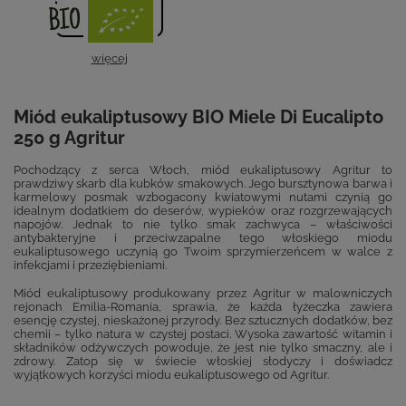
więcej
Miód eukaliptusowy BIO Miele Di Eucalipto
250 g Agritur
Pochodzący z serca Włoch, miód eukaliptusowy Agritur to
prawdziwy skarb dla kubków smakowych. Jego bursztynowa barwa i
karmelowy posmak wzbogacony kwiatowymi nutami czynią go
idealnym dodatkiem do deserów, wypieków oraz rozgrzewających
napojów. Jednak to nie tylko smak zachwyca – właściwości
antybakteryjne i przeciwzapalne tego włoskiego miodu
eukaliptusowego uczynią go Twoim sprzymierzeńcem w walce z
infekcjami i przeziębieniami.
Miód eukaliptusowy produkowany przez Agritur w malowniczych
rejonach Emilia-Romania, sprawia, że każda łyżeczka zawiera
esencję czystej, nieskażonej przyrody. Bez sztucznych dodatków, bez
chemii – tylko natura w czystej postaci. Wysoka zawartość witamin i
składników odżywczych powoduje, że jest nie tylko smaczny, ale i
zdrowy. Zatop się w świecie włoskiej słodyczy i doświadcz
wyjątkowych korzyści miodu eukaliptusowego od Agritur.