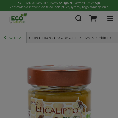
DARMOWA DOSTAWA
od 150 zł
| WYSYŁKA w
24h
Zamówienia złożone do 12:00 (pon-pt) wysyłamy tego samego dnia
Wstecz
Strona główna
SŁODYCZE I PRZEKĄSKI
Miód BIO