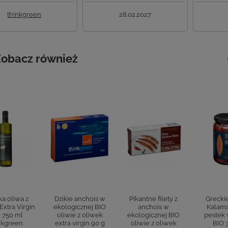
th!nkgreen
28.02.2027
obacz również
a oliwa z
Dzikie anchois w
Pikantne filety z
Greckie
Extra Virgin
ekologicznej BIO
anchois w
Kalama
 750 ml
oliwie z oliwek
ekologicznej BIO
pestek 
nkgreen
extra virgin 90 g
oliwie z oliwek
BIO 