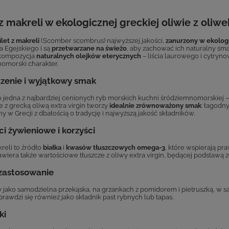
 z makreli w ekologicznej greckiej oliwie z oliw
filet z makreli
(Scomber scombrus) najwyższej jakości,
zanurzony w ekologic
 Egejskiego i są
przetwarzane na świeżo
, aby zachować ich naturalny sma
 kompozycja
naturalnych olejków eterycznych
– liścia laurowego i cytryn
omorski charakter.
zenie i wyjątkowy smak
o jedna z najbardziej cenionych ryb morskich kuchni śródziemnomorskiej – 
e z grecką oliwą extra virgin tworzy
idealnie zrównoważony smak
: łagodn
 w Grecji z dbałością o tradycję i najwyższą jakość składników.
i żywieniowe i korzyści
kreli to źródło
białka
i
kwasów tłuszczowych omega-3
, które wspierają p
awiera także wartościowe tłuszcze z oliwy extra virgin, będącej podstawą 
 zastosowanie
 jako samodzielna przekąska, na grzankach z pomidorem i pietruszką, w s
prawdzi się również jako składnik past rybnych lub tapas.
ki