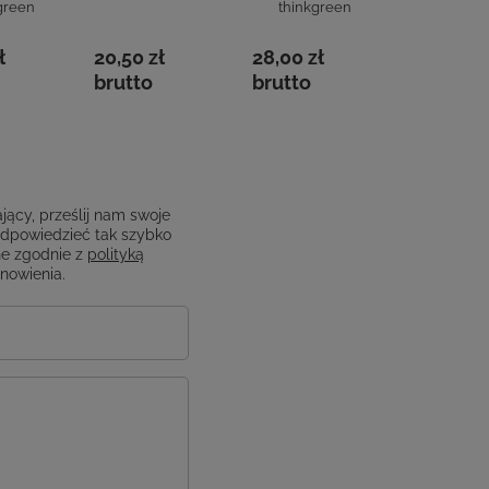
green
thinkgreen
thinkgr
ł
20,50 zł
28,00 zł
19,00 zł
brutto
brutto
brutto
jący, prześlij nam swoje
odpowiedzieć tak szybko
e zgodnie z
polityką
anowienia.