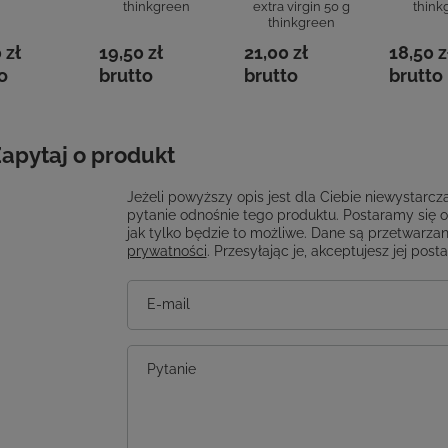
thinkgreen
extra virgin 50 g
think
thinkgreen
 zł
19,50 zł
21,00 zł
18,50 z
o
brutto
brutto
brutto
apytaj o produkt
Jeżeli powyższy opis jest dla Ciebie niewystarcza
pytanie odnośnie tego produktu. Postaramy się 
jak tylko będzie to możliwe.
Dane są przetwarzan
prywatności
. Przesyłając je, akceptujesz jej post
E-mail
Pytanie