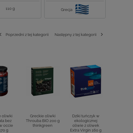
110 g
Grecja
Poprzedni z tej kategorii
Następny z tej kategorii
 oliwki
Greckie oliwki
Dziki tuńczyk w
Dzikie sar
ta bez
Throuba BIO 200 g
ekologicznej
ekologic
w occie
thinkgreen
oliwie z oliwek
oliwie z 
370 g
Extra Virgin 160 g
extra virgi