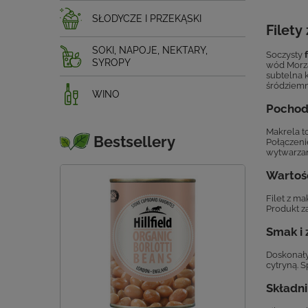
SŁODYCZE I PRZEKĄSKI
Filety
SOKI, NAPOJE, NEKTARY,
Soczysty
SYROPY
wód Morza
subtelna
śródziemn
WINO
Pochod
Makrela t
Bestsellery
Połączeni
wytwarzany
Wartośc
Filet z ma
Produkt z
Smak i
Doskonały
cytryną. S
Składni