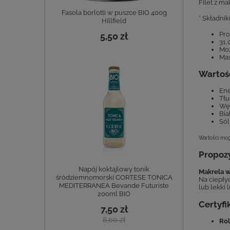
Filet z ma
Fasola borlotti w puszce BIO 400g
* Składni
Hillfield
Pro
5,50 zł
31,
Moż
Mas
Wartośc
Ene
Tłu
Węg
Bia
Sól:
Wartości mogą
Propoz
Napój koktajlowy tonik
Makrela w
śródziemnomorski CORTESE TONICA
Na ciepły
MEDITERRANEA Bevande Futuriste
lub lekki 
200ml BIO
Certyfi
7,50 zł
8,00 zł
Rol