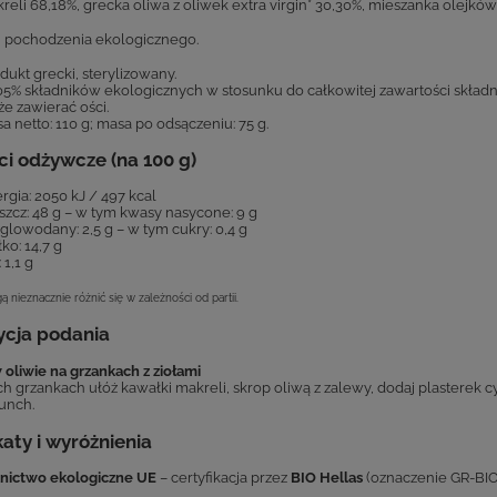
kreli 68,18%, grecka oliwa z oliwek extra virgin* 30,30%, mieszanka olejków 
ki pochodzenia ekologicznego.
dukt grecki, sterylizowany.
05% składników ekologicznych w stosunku do całkowitej zawartości składn
e zawierać ości.
a netto: 110 g; masa po odsączeniu: 75 g.
i odżywcze (na 100 g)
rgia: 2050 kJ / 497 kcal
szcz: 48 g – w tym kwasy nasycone: 9 g
lowodany: 2,5 g – w tym cukry: 0,4 g
łko: 14,7 g
 1,1 g
 nieznacznie różnić się w zależności od partii.
ycja podania
 oliwie na grzankach z ziołami
ch grzankach ułóż kawałki makreli, skrop oliwą z zalewy, dodaj plasterek 
lunch.
katy i wyróżnienia
nictwo ekologiczne UE
– certyfikacja przez
BIO Hellas
(oznaczenie GR-BIO