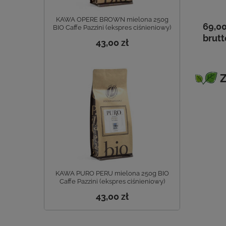
a virgin 50 g
thinkgreen
hinkgreen
17,00 zł
KAWA OPERE BROWN mielona 250g
0 zł
20,50 zł
69,00
BIO Caffe Pazzini (ekspres ciśnieniowy)
brutto
tto
brutto
brutt
43,00 zł
Z
KAWA PURO PERU mielona 250g BIO
Caffe Pazzini (ekspres ciśnieniowy)
43,00 zł