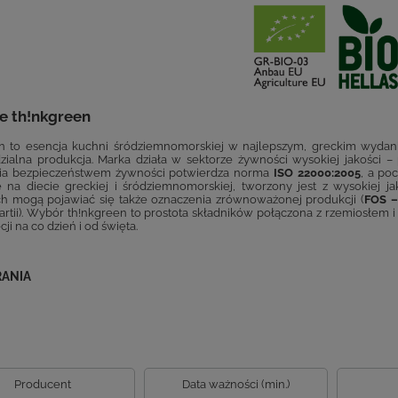
e th!nkgreen
n to esencja kuchni śródziemnomorskiej w najlepszym, greckim wydaniu
ialna produkcja. Marka działa w sektorze żywności wysokiej jakości –
nia bezpieczeństwem żywności potwierdza norma
ISO 22000:2005
, a po
ę na diecie greckiej i śródziemnomorskiej, tworzony jest z wysokiej
h mogą pojawiać się także oznaczenia zrównoważonej produkcji (
FOS –
partii). Wybór th!nkgreen to prostota składników połączona z rzemiosłem
cji na co dzień i od święta.
RANIA
Producent
Data ważności (min.)