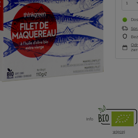
1
Dos
Spr
Bez
Odr
zwr
Info
więcej