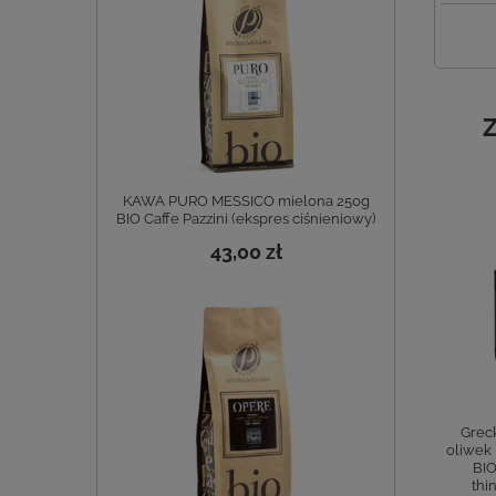
Z
KAWA PURO MESSICO mielona 250g
BIO Caffe Pazzini (ekspres ciśnieniowy)
43,00 zł
one filety z
Greckie oliwki
Greckie oliwki
Greck
anchois w
Throuba w ziołach
Kalamata z
oliwek 
ogicznej BIO
BIO 200 g
pestkami w occie
BIO
wie z oliwek
thinkgreen
BIO 370 g
thi