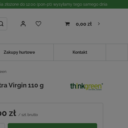
a złożone do 12:00 (pon-pt) wysyłamy tego samego dnia
0,00 zł
Zakupy hurtowe
Kontakt
reen
tra Virgin 110 g
00 zł
/
szt.
brutto