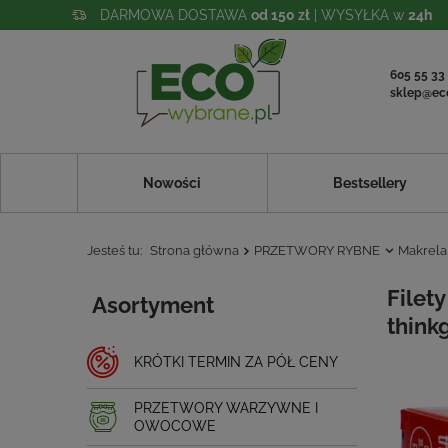
DARMOWA DOSTAWA
od 150 zł
| WYSYŁKA w
24h
605 55 33
sklep@ec
Nowości
Bestsellery
Jesteś tu:
Strona główna
PRZETWORY RYBNE
Makrela
Filety
Asortyment
think
KRÓTKI TERMIN ZA PÓŁ CENY
PRZETWORY WARZYWNE I
OWOCOWE