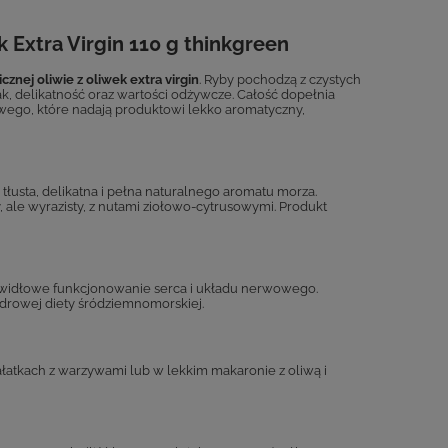
ek Extra Virgin 110 g thinkgreen
znej oliwie z oliwek extra virgin
. Ryby pochodzą z czystych
k, delikatność oraz wartości odżywcze. Całość dopełnia
owego, które nadają produktowi lekko aromatyczny,
tłusta, delikatna i pełna naturalnego aromatu morza.
y, ale wyrazisty, z nutami ziołowo-cytrusowymi. Produkt
rawidłowe funkcjonowanie serca i układu nerwowego.
zdrowej diety śródziemnomorskiej.
ałatkach z warzywami lub w lekkim makaronie z oliwą i