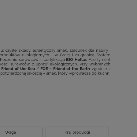
: czyste składy, autentyczny smak, szacunek dla natury i
 produktów ekologicznych – w Grecji i za granicą. System
chodzenie surowców – certyfikacja
BIO Hellas
. Asortyment
 jakości surowców z upraw ekologicznych. Przy wybranych
 Friend of the Sea
/
FOE – Friend of the Earth
, zgodnie z
 i potwierdzoną jakością – smak, który wprowadza do kuchni
Waga
Kraj produkcji