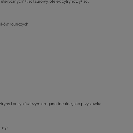
eterycznych* (liść laurowy, olejek cytrynowy), sól.
ików rolniczych.
cytryny i posyp świeżym oregano. Idealne jako przystawka
-03).