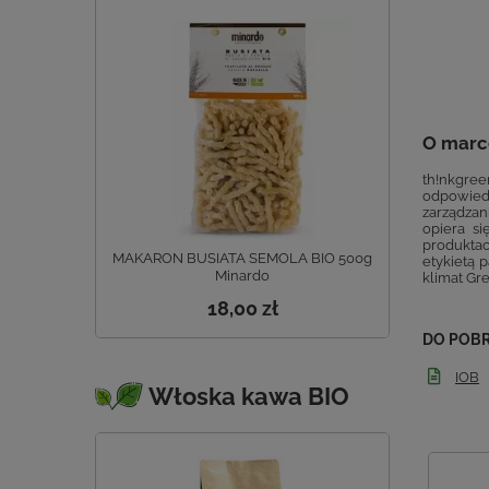
O marc
th!nkgree
odpowiedz
zarządza
opiera si
produktac
MAKARON BUSIATA SEMOLA BIO 500g
etykietą 
Minardo
klimat Gre
18,00 zł
DO POB
IOB
Włoska kawa BIO