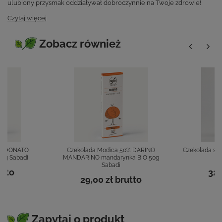
ulubiony przysmak oddziaływał dobroczynnie na Twoje zdrowie!
Czytaj więcej
Zobacz również
0% DONATO
Czekolada Modica 50% DARINO
Czekolada s
50g Sabadi
MANDARINO mandarynka BIO 50g
Sabadi
utto
32,
29,00 zł
brutto
Zapytaj o produkt