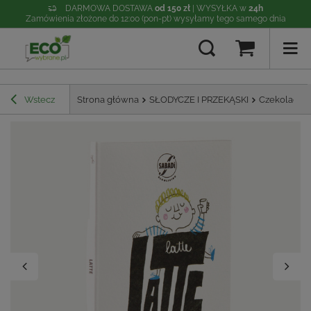
DARMOWA DOSTAWA
od 150 zł
| WYSYŁKA w
24h
Zamówienia złożone do 12:00 (pon-pt) wysyłamy tego samego dnia
Wstecz
Strona główna
SŁODYCZE I PRZEKĄSKI
Czekolada 