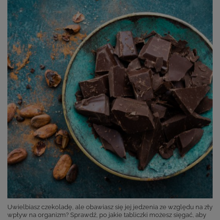
Uwielbiasz czekoladę, ale obawiasz się jej jedzenia ze względu na zły
wpływ na organizm? Sprawdź, po jakie tabliczki możesz sięgać, aby