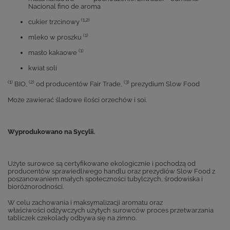
Nacional fino de aroma
(1,2)
cukier trzcinowy
(1)
mleko w proszku
(1)
masło kakaowe
kwiat soli
(1)
(2)
(3)
BIO,
od producentów Fair Trade,
prezydium Slow Food
Może zawierać śladowe ilości orzechów i soi.
Wyprodukowano na Sycylii.
Użyte surowce są certyfikowane ekologicznie i pochodzą od
producentów sprawiedliwego handlu oraz prezydiów Slow Food z
poszanowaniem małych społeczności tubylczych, środowiska i
bioróżnorodności.
W celu zachowania i maksymalizacji aromatu oraz
właściwości odżywczych użytych surowców proces przetwarzania
tabliczek czekolady odbywa się na zimno.