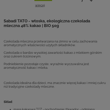
więcej
Sabadi TATO - włoska, ekologiczna czekolada
mleczna 48% kakao | BIO 50g
Czekolada mleczna przetwarzana na zimno w celu zachowania
aromatycznych właściwości użytych składników.
Czekolada o bardzo wysokiej zawartości kakao z mlekiem górskim
oraz cukrem trzcinowym.
Podniebienie pozostaje czyste, wyraźnie wyczuwalna jest
aromatyczność kakao i mleka.
Czekolada idealna dla dzieci,
ma znacznie więcej kakao i mniej cukru
niż tradycyjne czekolady mleczne.
Skład
:
(1,2,3)
masa kakaowa
- pochodzenie: Ekwador - odmiana: