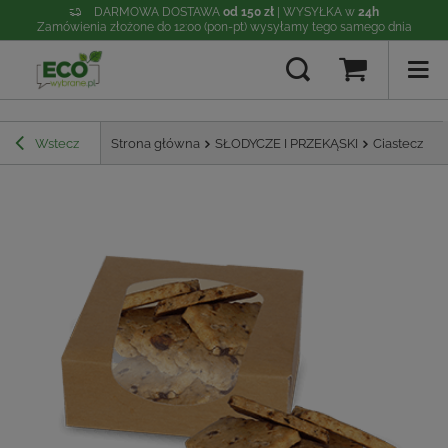
DARMOWA DOSTAWA
od 150 zł
| WYSYŁKA w
24h
Zamówienia złożone do 12:00 (pon-pt) wysyłamy tego samego dnia
Wstecz
Strona główna
SŁODYCZE I PRZEKĄSKI
Ciasteczka 