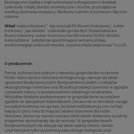
Ekologiczne ciastka z mąki orkiszowej wzbogacone o dodatek
czekolady i mięty. Bardzo aromatyczne i kruche, przyrządzone
według domowej receptury. Słodzone cukrem trzcinowym. Ręcznie
robione.
Skład:
mąka orkiszowa** typ 1050(48,6%),tłuszcz kokosowy*, cukier
trzcinowy*, jaja świeże*, czekolada gorzka 85%*:[masa kakaowa,
tłuszcz kakaowy, cukier trzcinowy nierafinowany] (6,6%), skrobia
kukurydziana*, substancja spulchniająca (winiany potasu,
wodorowęglan sodu),sól morska, suszona mięta pieprzowa**(0,01%).
O producencie:
Farma Juchowo jest jednym z niewielu gospodarstw na terenie
Polski, które oprócz rolnictwa ekologicznego zajmuje się także
uprawami biodynamicznymi. Biodynamika to jeden z rodzajów
ekologicznego rolnictwa oraz filozofia produkcji żywności w zgodzie
z prawami natury i z poszanowaniem lokalnego środowiska.
Wszystkie działania podejmowane w gospodarstwie są ustalane
zgodnie ze specjalnym kalendarzem. Zwraca się w nim także uwagę
na wpływ kosmosu na uprawy, bo jeżeli oddziaływują one na fazy
księżyca i pory roku to mają też istotne znaczenie dla roślin.
Warzywa, zboża czy owoce rosnące obok siebie dobierane są tak by
wzajemnie stymulowały się do wzrostu. W gospodarstwach
biodynamicznych nie stosuje się także żadnej chemii, ziemia
użyźniana jest tylko za pomocą naturalnego kompostu oraz