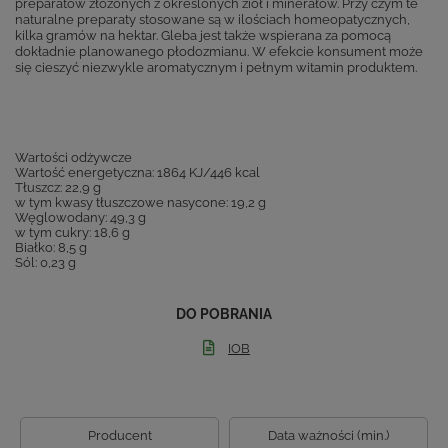
preparatów złożonych z określonych ziół i minerałów. Przy czym te
naturalne preparaty stosowane są w ilościach homeopatycznych,
kilka gramów na hektar. Gleba jest także wspierana za pomocą
dokładnie planowanego płodozmianu. W efekcie konsument może
się cieszyć niezwykle aromatycznym i pełnym witamin produktem.
Wartości odżywcze
Wartość energetyczna: 1864 KJ/446 kcal
Tłuszcz: 22,9 g
w tym kwasy tłuszczowe nasycone: 19,2 g
Węglowodany: 49,3 g
w tym cukry: 18,6 g
Białko: 8,5 g
Sól: 0,23 g
DO POBRANIA
IOB
Producent
Data ważności (min.)