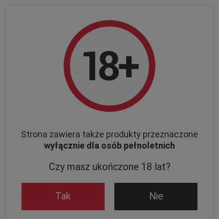
DARMOWA DOSTAWA
od 150 zł
| WYSYŁKA w
24h
Zamówienia złożone do 12:00 (pon-pt) wysyłamy tego samego dnia
Wstecz
Strona główna
Scirto
Wina Scirto
Szybkie zamawianie
Widok
Strona zawiera także produkty przeznaczone
wyłącznie dla osób pełnoletnich
Sortuj po dacie malejąco
Czy masz ukończone 18 lat?
Tak
Nie