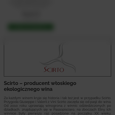
wytrawne Nerello Mascalese A
Culonna IGT 2011 Scirto
64,00 zł
149,00 zł
DODAJ DO KOSZYKA
Scirto – producent włoskiego
ekologicznego wina
Za każdym winem kryje się historia i tak też jest w przypadku Scirto.
Przygoda Giuseppe i Valerii z Vini Scirto zaczęła się od pasji do wina.
Od 2010 roku uprawiają winogrona z winnic odziedziczonych po
dziadkach, znajdujących się w Passopisciaro, na zboczach Etny. Ich
winnice były pierwszy raz posadzone na początku XX wieku.