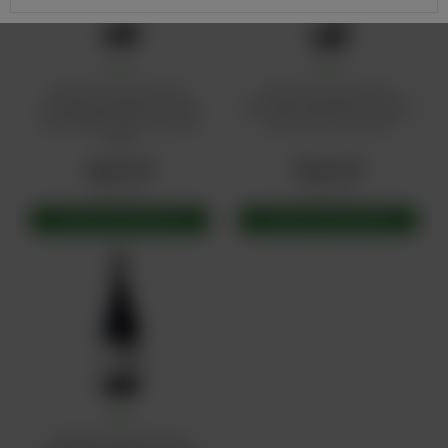
Scirto
Scirto
Włoskie czerwone wino
Włoskie czerwone wino
wytrawne Nerello Mascalese
wytrawne Nerello Mascalese A
Don Pippinu Rosso IGT 2016
Culonna IGT 2015 Scirto
Scirto
53,00 zł
64,00 zł
119,00 zł
149,00 zł
DODAJ DO KOSZYKA
DODAJ DO KOSZYKA
Scirto
Włoskie czerwone wino