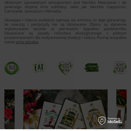
Głównym uprawianym winogronem jest Nerello Mascalese i do
pewnego stopnia inne odmiany, takie jak: Nerelle Cappuccio,
Carricante, Grecanico i Minnella.
Giuseppe i Valeria osobiście zajmują się winnicą, co daje gwarancję,
że nawozy i pestycydy nie są stosowane. Zbiory są starannie
wykonywane ręcznie w pierwszym tygodniu października.
Stosowane są zasady rolnictwa ekologicznego z pełnym
poszanowaniem dla kultywowanej tradycji i natury. Poznaj wszystkie
nasze
wina włoskie
.