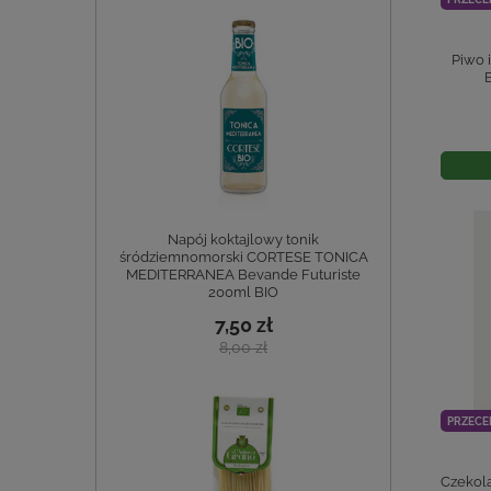
Piwo
Napój koktajlowy tonik
śródziemnomorski CORTESE TONICA
MEDITERRANEA Bevande Futuriste
200ml BIO
7,50 zł
8,00 zł
PRZECE
Czekol