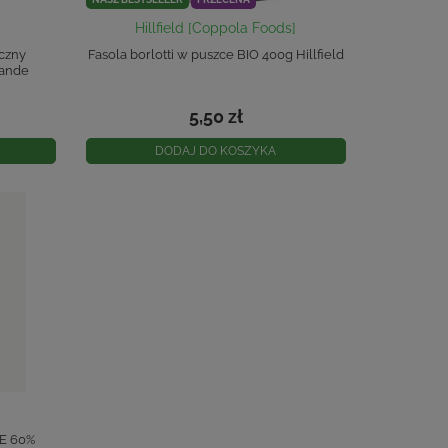
Hillfield [Coppola Foods]
yczny
Fasola borlotti w puszce BIO 400g Hillfield
ande
5,50 zł
DODAJ DO KOSZYKA
IE 60%