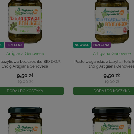
Ć
PRZECENA
NOWOŚĆ
PRZECENA
Artigiana Genovese
Artigiana Genovese
 bazyliowe bez czosnku BIO D.O.P.
Pesto wegańskie z bazylią i tofu B
130 g Artigiana Genovese
130 g Artigiana Genoves
9,50 zł
9,50 zł
19,00 zł
19,00 zł
DODAJ DO KOSZYKA
DODAJ DO KOSZYKA