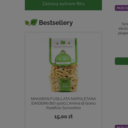
Zastosuj wybrane filtry
PRZECE
Bestsellery
Sos
ekolo
jalap
MAKARON FUSILLATA NAPOLETANA
ŚWIDERKI BIO 500G L'Anima di Grano
Pastificio Sorrentino
15,00 zł
PRZECE