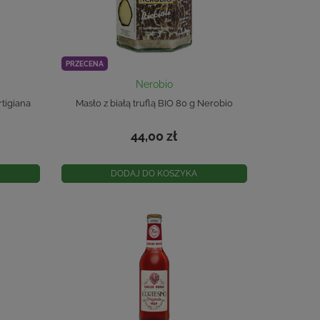
PRZECENA
Nerobio
rtigiana
Masło z białą truflą BIO 80 g Nerobio
44,00 zł
DODAJ DO KOSZYKA