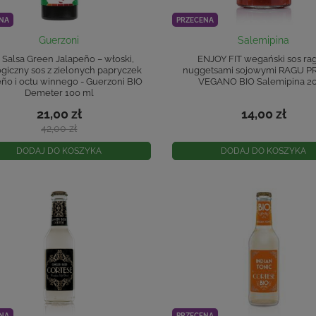
NA
PRZECENA
Guerzoni
Salemipina
 Salsa Green Jalapeño – włoski,
ENJOY FIT wegański sos ra
giczny sos z zielonych papryczek
nuggetsami sojowymi RAGU 
eño i octu winnego - Guerzoni BIO
VEGANO BIO Salemipina 2
Demeter 100 ml
21,00 zł
14,00 zł
42,00 zł
DODAJ DO KOSZYKA
DODAJ DO KOSZYKA
NA
PRZECENA