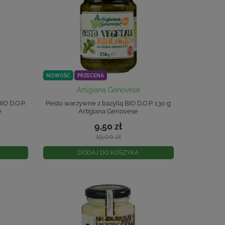
NOWOŚĆ
PRZECENA
Artigiana Genovese
IO D.O.P.
Pesto warzywne z bazylią BIO D.O.P. 130 g
e
Artigiana Genovese
9,50 zł
19,00 zł
DODAJ DO KOSZYKA