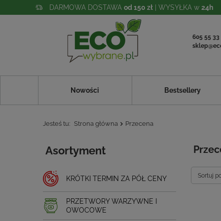
DARMOWA DOSTAWA
od 150 zł
| WYSYŁKA w
24h
605 55 33
sklep@ec
Nowości
Bestsellery
Jesteś tu:
Strona główna
Przecena
Asortyment
Przec
Sortuj p
KRÓTKI TERMIN ZA PÓŁ CENY
PRZETWORY WARZYWNE I
OWOCOWE