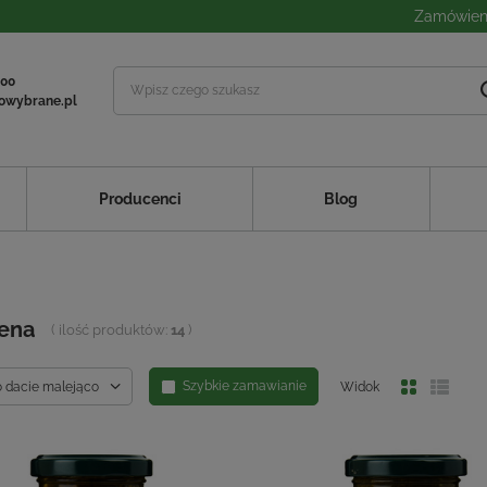
Zamówieni
 00
owybrane.pl
Producenci
Blog
ena
( ilość produktów:
14
)
Szybkie zamawianie
o dacie malejąco
Widok