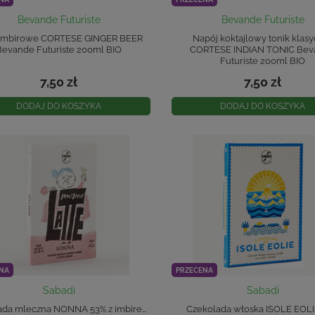
Bevande Futuriste
Bevande Futuriste
 imbirowe CORTESE GINGER BEER
Napój koktajlowy tonik klas
Bevande Futuriste 200ml BIO
CORTESE INDIAN TONIC Bev
Futuriste 200ml BIO
7,50 zł
7,50 zł
DODAJ DO KOSZYKA
DODAJ DO KOSZYKA
NA
PRZECENA
Sabadi
Sabadi
ada mleczna NONNA 53% z imbirem
Czekolada włoska ISOLE EOL