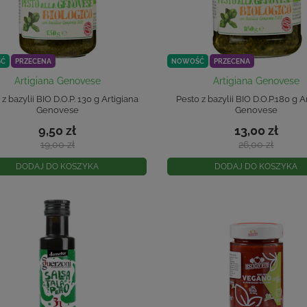
Ć
PRZECENA
NOWOŚĆ
PRZECENA
Artigiana Genovese
Artigiana Genovese
z bazylii BIO D.O.P. 130 g Artigiana
Pesto z bazylii BIO D.O.P.180 g A
Genovese
Genovese
9,50 zł
13,00 zł
19,00 zł
26,00 zł
DODAJ DO KOSZYKA
DODAJ DO KOSZYKA