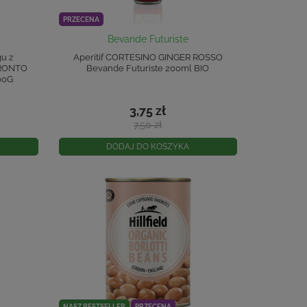
PRZECENA
Bevande Futuriste
gu z
Aperitif CORTESINO GINGER ROSSO
PRONTO
Bevande Futuriste 200ml BIO
00G
3,75 zł
7,50 zł
DODAJ DO KOSZYKA
NASZ BESTSELLER
PRZECENA