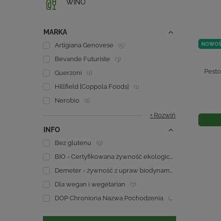
WINO
MARKA
NOWOŚ
Artigiana Genovese
5
Bevande Futuriste
3
Pesto 
Guerzoni
1
Hillfield [Coppola Foods]
1
Nerobio
1
+ Rozwiń
INFO
Bez glutenu
9
BIO - Certyfikowana żywność ekologiczna
14
Demeter - żywność z upraw biodynamicznych
1
Dla wegan i wegetarian
7
DOP Chroniona Nazwa Pochodzenia
5