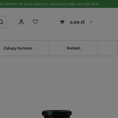
a złożone do 12:00 (pon-pt) wysyłamy tego samego dnia
0,00 zł
Zakupy hurtowe
Kontakt