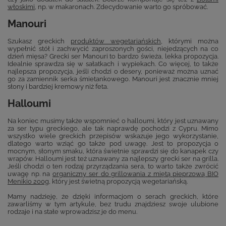
włoskimi
, np. w makaronach. Zdecydowanie warto go spróbować.
Manouri
Szukasz greckich
produktów wegetariańskich
, którymi można
wypełnić stół i zachwycić zaproszonych gości, niejedzących na co
dzień mięsa? Grecki ser Manouri to bardzo świeża, lekka propozycja.
Idealnie sprawdza się w sałatkach i wypiekach. Co więcej, to także
najlepsza propozycja, jeśli chodzi o desery, ponieważ można uznać
go za zamiennik serka śmietankowego. Manouri jest znacznie mniej
słony i bardziej kremowy niż feta.
Halloumi
Na koniec musimy także wspomnieć o halloumi, który jest uznawany
za ser typu greckiego, ale tak naprawdę pochodzi z Cypru. Mimo
wszystko wiele greckich przepisów wskazuje jego wykorzystanie,
dlatego warto wziąć go także pod uwagę. Jest to propozycja o
mocnym, słonym smaku, która świetnie sprawdzi się do kanapek czy
wrapów. Halloumi jest też uznawany za najlepszy grecki ser na grilla.
Jeśli chodzi o ten rodzaj przyrządzania sera, to warto także zwrócić
uwagę np. na
organiczny ser do grillowania z miętą pieprzową BIO
Menikio 200g
, który jest świetną propozycją wegetariańską.
Mamy nadzieję, że dzięki informacjom o serach greckich, które
zawarliśmy w tym artykule, bez trudu znajdziesz swoje ulubione
rodzaje i na stałe wprowadzisz je do menu.