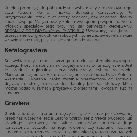
Kolejna propozycja to półtwardy ser wytwarzany z mleka owczego,
czyli Kasseri. Ma on miękką, delikatną konsystencję. Po
przygotowaniu leżakuje aż cztery miesiące, aby osiągnąć idealny
smak i wygląd. Ma jasnożółty kolor i wyglądem przypomina wiele
włoskich specjałów tego typu, np.
ser parmezan PARMIGIANO
REGGIANO DOP BIO Sant'Anna PŁATKI 80G
. Uznawany jest za jeden z
lepszych serów greckich kanapkowych, ponieważ świetnie smakuje
ze świeżą bagietką, pitą lub jako dodatek do saganaki.
Kefalograviera
Ser wytwarzany z mleka owczego lub mieszanki mleka owczego i
koziego, który ma słony smak i bogaty aromat, to Kefalograviera. Jest
to produkt regionalny, który wytwarzany jest w zachodniej
Macedonii, regionach Epiru oraz regionalnych jednostkach Aetolia-
Akarnania i Evrytania. Zanim zostanie przeznaczony do spożycia,
dojrzewa około 3 miesiące. Jest idealny jako ser stołowy, który
można podać w ramach przystawki z orzechami i owocami lub na
kanapce.
Graviera
Graviera to drugi najpopularniejszy ser grecki, zaraz po opisywanej
przez nas wcześniej fecie. Jest to twardy ser z mleka owczego lub
krowiego, stosowany na wiele sposobów, ponieważ jego
konsystencja pozwala na jego krojenie czy ścieranie. Idealnie
sprawdza się w różnego rodzaju zapiekankach, tartach wytrawnych
czy jako dodatek do sałatek. Dobrze komponuje się też z
ziołami