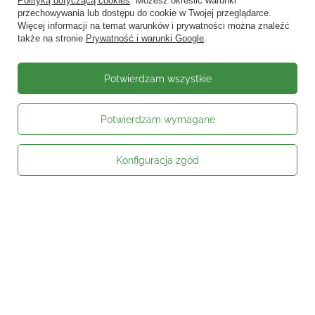
Polityką dotyczącą cookies
. Możesz określić warunki
przechowywania lub dostępu do cookie w Twojej przeglądarce.
Więcej informacji na temat warunków i prywatności można znaleźć
także na stronie
Prywatność i warunki Google
.
Potwierdzam wszystkie
Potwierdzam wymagane
Konfiguracja zgód
Moje zamówienie
Status zamówienia
Śledzenie przesyłki
Kontakt
Moje konto