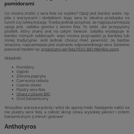
pomidorami
Co można zrobić z sera feta na szybko? Opcji jest bardzo wiele, np.
pita z warzywami i dodatkiem tego sera to idealna przekąska na
lunch czy lekką kolację. Trzeba jednak przyznać, że najpopularniejszą
opcją jest… sałatka grecka z serem feta. To lekki, ale przepyszny
posiłek, który znany jest na całym świecie. Sałatka występuje w
bardzo różnych odsłonach, więc można przyrządzić ją bardziej lub
mniej tradycyjnie. Jeśli jednak chcesz mieć pewność, że będzie
smaczna, najważniejsze jest wybranie odpowiedniego sera. Świetnie
pasować będzie np.
organiczny ser feta P.D.O. BIO Menikio 200g
.
Składniki:
Pomidory
Ogórki
Zielona papryka
Czerwona cebula
Czarne oliwki
Plastry sera feta
Oliwa z oliwek BIO
Ocet balsamiczny
Wszystkie warzywa pokrój i włóż do sporej miski. Następnie nałóż na
nie plastry sera feta, a całość skrop oliwą wysokiej jakości i octem
balsamicznym. 5 minut i gotowe!
Anthotyros