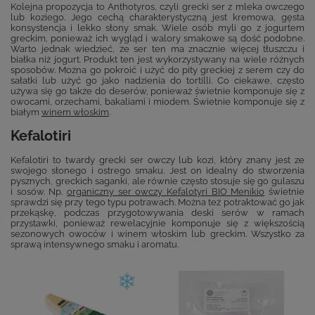
Kolejna propozycja to Anthotyros, czyli grecki ser z mleka owczego
lub koziego. Jego cechą charakterystyczną jest kremowa, gęsta
konsystencja i lekko słony smak. Wiele osób myli go z jogurtem
greckim, ponieważ ich wygląd i walory smakowe są dość podobne.
Warto jednak wiedzieć, że ser ten ma znacznie więcej tłuszczu i
białka niż jogurt. Produkt ten jest wykorzystywany na wiele różnych
sposobów. Można go pokroić i użyć do pity greckiej z serem czy do
sałatki lub użyć go jako nadzienia do tortilli. Co ciekawe, często
używa się go także do deserów, ponieważ świetnie komponuje się z
owocami, orzechami, bakaliami i miodem. Świetnie komponuje się z
białym
winem włoskim
.
Kefalotiri
Kefalotiri to twardy grecki ser owczy lub kozi, który znany jest ze
swojego słonego i ostrego smaku. Jest on idealny do stworzenia
pysznych, greckich saganki, ale równie często stosuje się go gulaszu
i sosów. Np.
organiczny ser owczy Kefalotyri BIO Menikio
świetnie
sprawdzi się przy tego typu potrawach. Można też potraktować go jak
przekąskę, podczas przygotowywania deski serów w ramach
przystawki, ponieważ rewelacyjnie komponuje się z większością
sezonowych owoców i winem włoskim lub greckim. Wszystko za
sprawą intensywnego smaku i aromatu.