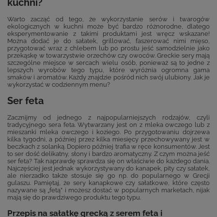
kuchni?
Warto zacząć od tego, że wykorzystanie serów i twarogów
ekologicznych w kuchni może być bardzo różnorodne, dlatego
eksperymentowanie z takimi produktami jest wręcz wskazane!
Można dodać je do sałatek, grillować, faszerować nimi mięso,
przygotować wraz z chlebem lub po prostu jeść samodzielnie jako
przekąskę w towarzystwie orzechów czy owoców. Greckie sery mają
szczególne miejsce w sercach wielu osób, ponieważ są to jedne z
lepszych wyrobów tego typu, które wyróżnia ogromna gama
smaków i aromatów. Każdy znajdzie pośród nich swój ulubiony. Jak je
wykorzystać w codziennym menu?
Ser feta
Zacznijmy od jednego z najpopularniejszych rodzajów, czyli
tradycyjnego sera feta. Wytwarzany jest on z mleka owczego lub z
mieszanki mleka owczego i koziego. Po przygotowaniu dojrzewa
kilka tygodni, a później przez kilka miesięcy przechowywany jest w
beczkach z solanką. Dopiero później trafia w ręce konsumentów. Jest
to ser dość delikatny, słony i bardzo aromatyczny. Z czym można jeść
ser feta? Tak naprawdę sprawdza się on właściwie do każdego dania.
Najczęściej jest jednak wykorzystywany do kanapek, pity czy sałatek,
ale nierzadko także stosuje się go np. do popularnego w Grecji
gulaszu. Pamiętaj, że sery kanapkowe czy sałatkowe, które często
nazywane są „fetą” i możesz dostać w popularnych marketach, nijak
mają się do prawdziwego produktu tego typu.
Przepis na sałatkę grecką z serem feta i