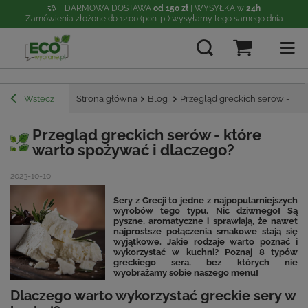
DARMOWA DOSTAWA
od 150 zł
| WYSYŁKA w
24h
Zamówienia złożone do 12:00 (pon-pt) wysyłamy tego samego dnia
Wstecz
Strona główna
Blog
Przegląd greckich serów - któ
Przegląd greckich serów - które
warto spożywać i dlaczego?
2023-10-10
Sery z Grecji to jedne z najpopularniejszych
wyrobów tego typu. Nic dziwnego! Są
pyszne, aromatyczne i sprawiają, że nawet
najprostsze połączenia smakowe stają się
wyjątkowe. Jakie rodzaje warto poznać i
wykorzystać w kuchni? Poznaj 8 typów
greckiego sera, bez których nie
wyobrażamy sobie naszego menu!
Dlaczego warto wykorzystać greckie sery w