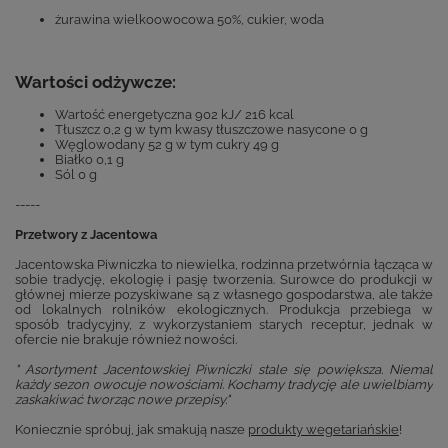
żurawina wielkoowocowa 50%, cukier, woda
Wartości odżywcze:
Wartość energetyczna 902 kJ/ 216 kcal
Tłuszcz 0,2 g w tym kwasy tłuszczowe nasycone 0 g
Węglowodany 52 g w tym cukry 49 g
Białko 0,1 g
Sól 0 g
-----
Przetwory z Jacentowa
Jacentowska Piwniczka to niewielka, rodzinna przetwórnia łącząca w
sobie tradycję, ekologię i pasję tworzenia. Surowce do produkcji w
głównej mierze pozyskiwane są z własnego gospodarstwa, ale także
od lokalnych rolników ekologicznych. Produkcja przebiega w
sposób tradycyjny, z wykorzystaniem starych receptur, jednak w
ofercie nie brakuje również nowości.
" Asortyment Jacentowskiej Piwniczki stale się powiększa. Niemal
każdy sezon owocuje nowościami. Kochamy tradycję ale uwielbiamy
zaskakiwać tworząc nowe przepisy."
Koniecznie spróbuj, jak smakują nasze
produkty wegetariańskie
!