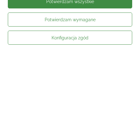
Potwierdzam wszystkie
Potwierdzam wymagane
Konfiguracja zgód
Moje zamówienie
Status zamówienia
Śledzenie przesyłki
Kontakt
Moje konto
Informacje
Social media