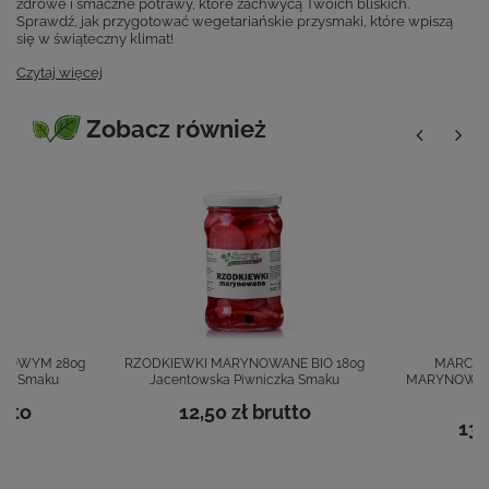
zdrowe i smaczne potrawy, które zachwycą Twoich bliskich.
Sprawdź, jak przygotować wegetariańskie przysmaki, które wpiszą
się w świąteczny klimat!
Czytaj więcej
Zobacz również
OROWYM 280g
RZODKIEWKI MARYNOWANE BIO 180g
MARCHE
zka Smaku
Jacentowska Piwniczka Smaku
MARYNOWANE
Pi
utto
12,50 zł
brutto
13,