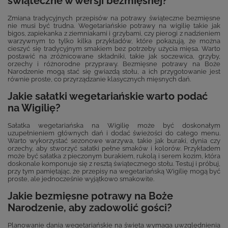
świąteczne w wersji bezmięsnej?
Zmiana tradycyjnych przepisów na potrawy świąteczne bezmięsne
nie musi być trudna. Wegetariańskie potrawy na wigilię takie jak
bigos, zapiekanka z ziemniakami i grzybami, czy pierogi z nadzieniem
warzywnym to tylko kilka przykładów, które pokazują, że można
cieszyć się tradycyjnym smakiem bez potrzeby użycia mięsa. Warto
postawić na zróżnicowane składniki, takie jak soczewica, grzyby,
orzechy i różnorodne przyprawy. Bezmięsne potrawy na Boże
Narodzenie mogą stać się gwiazdą stołu, a ich przygotowanie jest
równie proste, co przyrządzanie klasycznych mięsnych dań.
Jakie sałatki wegetariańskie warto podać
na Wigilię?
Sałatka wegetariańska na Wigilię może być doskonałym
uzupełnieniem głównych dań i dodać świeżości do całego menu.
Warto wykorzystać sezonowe warzywa, takie jak buraki, dynia czy
orzechy, aby stworzyć sałatki pełne smaków i kolorów. Przykładem
może być sałatka z pieczonym burakiem, rukolą i serem kozim, która
doskonale komponuje się z resztą świątecznego stołu. Testuj i próbuj,
przy tym pamiętając, że przepisy na wegetariańską Wigilię mogą być
proste, ale jednocześnie wyjątkowo smakowite.
Jakie bezmięsne potrawy na Boże
Narodzenie, aby zadowolić gości?
Planowanie dania wegetariańskie na święta wymaga uwzględnienia