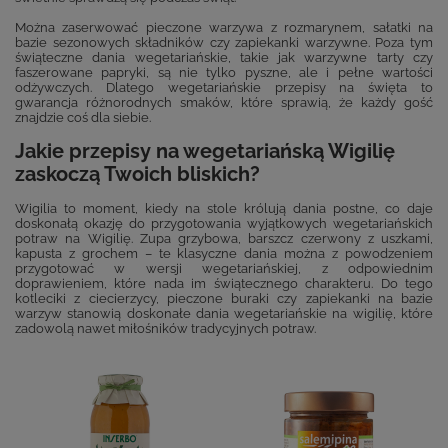
Można zaserwować pieczone warzywa z rozmarynem, sałatki na
bazie sezonowych składników czy zapiekanki warzywne. Poza tym
świąteczne dania wegetariańskie, takie jak warzywne tarty czy
faszerowane papryki, są nie tylko pyszne, ale i pełne wartości
odżywczych. Dlatego wegetariańskie przepisy na święta to
gwarancja różnorodnych smaków, które sprawią, że każdy gość
znajdzie coś dla siebie.
Jakie przepisy na wegetariańską Wigilię
zaskoczą Twoich bliskich?
Wigilia to moment, kiedy na stole królują dania postne, co daje
doskonałą okazję do przygotowania wyjątkowych wegetariańskich
potraw na Wigilię. Zupa grzybowa, barszcz czerwony z uszkami,
kapusta z grochem – te klasyczne dania można z powodzeniem
przygotować w wersji wegetariańskiej, z odpowiednim
doprawieniem, które nada im świątecznego charakteru. Do tego
kotleciki z ciecierzycy, pieczone buraki czy zapiekanki na bazie
warzyw stanowią doskonałe dania wegetariańskie na wigilię, które
zadowolą nawet miłośników tradycyjnych potraw.