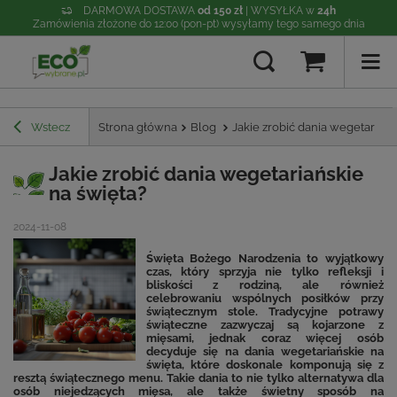
DARMOWA DOSTAWA
od 150 zł
| WYSYŁKA w
24h
Zamówienia złożone do 12:00 (pon-pt) wysyłamy tego samego dnia
Wstecz
Strona główna
Blog
Jakie zrobić dania wegetariańs
Jakie zrobić dania wegetariańskie
na święta?
2024-11-08
Święta Bożego Narodzenia to wyjątkowy
czas, który sprzyja nie tylko refleksji i
bliskości z rodziną, ale również
celebrowaniu wspólnych posiłków przy
świątecznym stole. Tradycyjne potrawy
świąteczne zazwyczaj są kojarzone z
mięsami, jednak coraz więcej osób
decyduje się na dania wegetariańskie na
święta, które doskonale komponują się z
resztą świątecznego menu. Takie dania to nie tylko alternatywa dla
osób niejedzących mięsa, ale także świetny sposób na