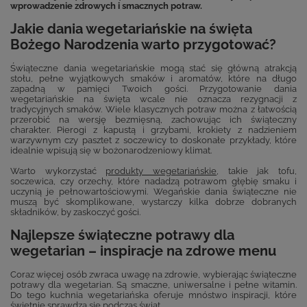
wprowadzenie zdrowych i smacznych potraw.
Jakie dania wegetariańskie na święta
Bożego Narodzenia warto przygotować?
Świąteczne dania wegetariańskie mogą stać się główną atrakcją
stołu, pełne wyjątkowych smaków i aromatów, które na długo
zapadną w pamięci Twoich gości. Przygotowanie dania
wegetariańskie na święta wcale nie oznacza rezygnacji z
tradycyjnych smaków. Wiele klasycznych potraw można z łatwością
przerobić na wersję bezmięsną, zachowując ich świąteczny
charakter. Pierogi z kapustą i grzybami, krokiety z nadzieniem
warzywnym czy pasztet z soczewicy to doskonałe przykłady, które
idealnie wpisują się w bożonarodzeniowy klimat.
Warto wykorzystać
produkty wegetariańskie
, takie jak tofu,
soczewica, czy orzechy, które nadadzą potrawom głębię smaku i
uczynią je pełnowartościowymi. Wegańskie dania świąteczne nie
muszą być skomplikowane, wystarczy kilka dobrze dobranych
składników, by zaskoczyć gości.
Najlepsze świąteczne potrawy dla
wegetarian – inspiracje na zdrowe menu
Coraz więcej osób zwraca uwagę na zdrowie, wybierając świąteczne
potrawy dla wegetarian. Są smaczne, uniwersalne i pełne witamin.
Do tego kuchnia wegetariańska oferuje mnóstwo inspiracji, które
świetnie sprawdzą się podczas świąt.