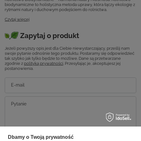
biodynamiczne to holistyczna metoda uprawy, która łączy ekologię z
rytmami natury i duchowym podejściem do rolnictwa.
Czytaj więcej
Zapytaj o produkt
Jeżeli powyższy opis jest dla Ciebie niewystarczający, prześlij nam
swoje pytanie odnośnie tego produktu. Postaramy się odpowiedzieć
tak szybko jak tylko będzie to możliwe.
Dane są przetwarzane
zgodnie z
polityką prywatności
. Przesyłając je, akceptujesz jej
postanowienia.
E-mail
Pytanie
Dbamy o Twoją prywatność