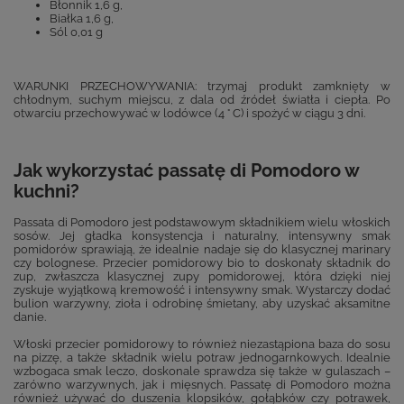
Błonnik 1,6 g,
Białka 1,6 g,
Sól 0,01 g
WARUNKI PRZECHOWYWANIA: trzymaj produkt zamknięty w
chłodnym, suchym miejscu, z dala od źródeł światła i ciepła. Po
otwarciu przechowywać w lodówce (4 ° C) i spożyć w ciągu 3 dni.
Jak wykorzystać passatę di Pomodoro w
kuchni?
Passata di Pomodoro jest podstawowym składnikiem wielu włoskich
sosów. Jej gładka konsystencja i naturalny, intensywny smak
pomidorów sprawiają, że idealnie nadaje się do klasycznej marinary
czy bolognese. Przecier pomidorowy bio to doskonały składnik do
zup, zwłaszcza klasycznej zupy pomidorowej, która dzięki niej
zyskuje wyjątkową kremowość i intensywny smak. Wystarczy dodać
bulion warzywny, zioła i odrobinę śmietany, aby uzyskać aksamitne
danie.
Włoski przecier pomidorowy to również niezastąpiona baza do sosu
na pizzę, a także składnik wielu potraw jednogarnkowych. Idealnie
wzbogaca smak leczo, doskonale sprawdza się także w gulaszach –
zarówno warzywnych, jak i mięsnych. Passatę di Pomodoro można
również używać do duszenia klopsików, gołąbków czy potrawek,