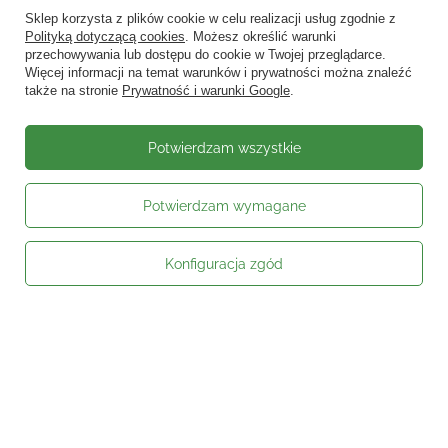
Wyślij
Sklep korzysta z plików cookie w celu realizacji usług zgodnie z
Polityką dotyczącą cookies
. Możesz określić warunki
przechowywania lub dostępu do cookie w Twojej przeglądarce.
Więcej informacji na temat warunków i prywatności można znaleźć
także na stronie
Prywatność i warunki Google
.
Potwierdzam wszystkie
Potwierdzam wymagane
Konfiguracja zgód