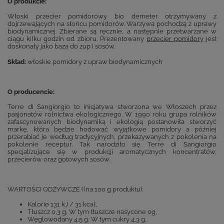
O produkcie:
Włoski przecier pomidorowy bio demeter otrzymywany z
dojrzewających na słońcu pomidorów. Warzywa pochodzą z uprawy
biodynamicznej. Zbierane są ręcznie, a następnie przetwarzane w
ciągu kilku godzin od zbioru. Prezentowany
przecier pomidory
jest
doskonały jako baza do zup i sosów.
Skład:
włoskie pomidory z upraw biodynamicznych
O producencie:
Terre di Sangiorgio to inicjatywa stworzona we Włoszech przez
pasjonatów rolnictwa ekologicznego. W 1990 roku grupa rolników
zafascynowanych biodynamiką i ekologią postanowiła stworzyć
markę, która będzie hodować wyjątkowe pomidory a później
przerabiać je według tradycyjnych, przekazywanych z pokolenia na
pokolenie receptur. Tak narodziło się Terre di Sangiorgio
specjalizujące się w produkcji aromatycznych koncentratów,
przecierów oraz gotowych sosów.
WARTOŚCI ODŻYWCZE ((na 100 g produktu):
Kalorie 131 kJ / 31 kcal,
Tłuszcz 0,3 g, W tym tłuszcze nasycone 0g,
Węglowodany 4,5 g, W tym cukry 4,3 g,