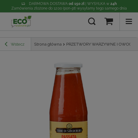
DARMOWA DOSTAWA
od 150 zł
| WYSYŁKA w
24h
Zamówienia złożone do 12:00 (pon-pt) wysyłamy tego samego dnia
Wstecz
Strona główna
PRZETWORY WARZYWNE I OWOCO