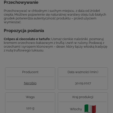
Przechowywanie
Przechowywać w chłodnym i suchym miejscu, z dala od źródeł
ciepła. Możliwe pojawienie się naturalnej warstwy oleju lub białych
grudek potwierdza autentyczność produktu – przed użyciem
wymieszać.
Propozycja podania
Crêpes al cioccolato e tartufo:
Usmaż cienkie naleśniki, posmaruj
kremem orzechowo-kakaowym z truflą i zwiń w rulony. Podawaj z
orzechami i syropem klonowym – deser, który łączy włoską tradycję
z nutą truflowego luksusu.
Producent
Data ważności (min.)
Nerobio
30.09.2027
Waga
Kraj produkcji
120 g
Włochy