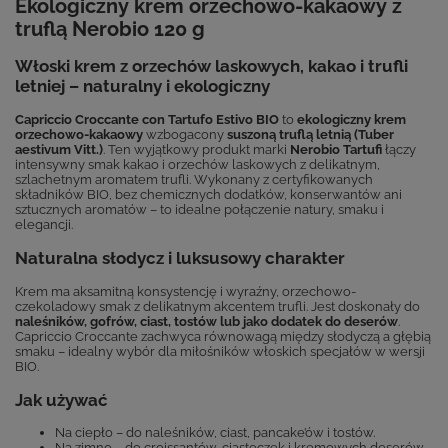
Ekologiczny krem orzechowo-kakaowy z
truflą Nerobio 120 g
Włoski krem z orzechów laskowych, kakao i trufli
letniej – naturalny i ekologiczny
Capriccio Croccante con Tartufo Estivo BIO
to
ekologiczny krem
orzechowo-kakaowy
wzbogacony
suszoną truflą letnią (Tuber
aestivum Vitt.)
. Ten wyjątkowy produkt marki
Nerobio Tartufi
łączy
intensywny smak kakao i orzechów laskowych z delikatnym,
szlachetnym aromatem trufli. Wykonany z certyfikowanych
składników BIO, bez chemicznych dodatków, konserwantów ani
sztucznych aromatów – to idealne połączenie natury, smaku i
elegancji.
Naturalna słodycz i luksusowy charakter
Krem ma aksamitną konsystencję i wyraźny, orzechowo-
czekoladowy smak z delikatnym akcentem trufli. Jest doskonały do
naleśników, gofrów, ciast, tostów lub jako dodatek do deserów
.
Capriccio Croccante zachwyca równowagą między słodyczą a głębią
smaku – idealny wybór dla miłośników włoskich specjałów w wersji
BIO.
Jak używać
Na ciepło – do naleśników, ciast, pancake’ów i tostów.
Na zimno – do croissantów, ciasteczek i kremowych deserów.