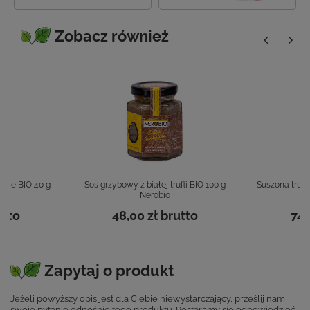
Zobacz również
oliwie BIO 40 g
Sos grzybowy z białej trufli BIO 100 g
Suszona trufl
Nerobio
utto
48,00 zł
brutto
74,
Zapytaj o produkt
Jeżeli powyższy opis jest dla Ciebie niewystarczający, prześlij nam
swoje pytanie odnośnie tego produktu. Postaramy się odpowiedzieć