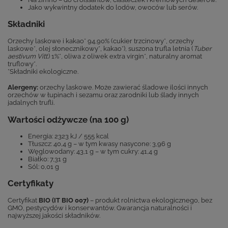
Jako wykwintny dodatek do lodów, owoców lub serów.
Składniki
Orzechy laskowe i kakao* 94,90% (cukier trzcinowy*, orzechy
laskowe*, olej słonecznikowy*, kakao*), suszona trufla letnia (
Tuber
aestivum Vitt.
) 1%*, oliwa z oliwek extra virgin*, naturalny aromat
truflowy*.
*Składniki ekologiczne.
Alergeny:
orzechy laskowe. Może zawierać śladowe ilości innych
orzechów w łupinach i sezamu oraz zarodniki lub ślady innych
jadalnych trufli.
Wartości odżywcze (na 100 g)
Energia: 2323 kJ / 555 kcal
Tłuszcz: 40,4 g – w tym kwasy nasycone: 3,96 g
Węglowodany: 43,1 g – w tym cukry: 41,4 g
Białko: 7,31 g
Sól: 0,01 g
Certyfikaty
Certyfikat
BIO (IT BIO 007)
– produkt rolnictwa ekologicznego, bez
GMO, pestycydów i konserwantów. Gwarancja naturalności i
najwyższej jakości składników.