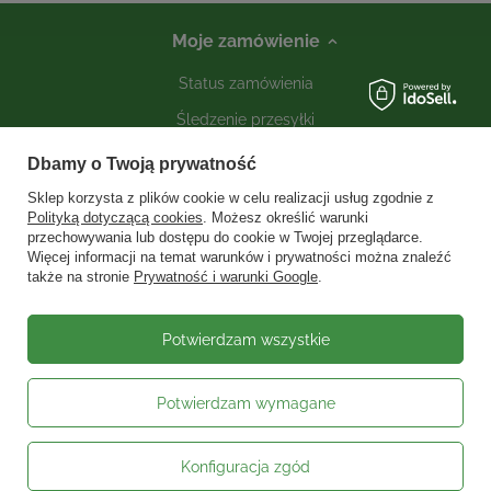
Moje zamówienie
Status zamówienia
Śledzenie przesyłki
Kontakt
Dbamy o Twoją prywatność
Sklep korzysta z plików cookie w celu realizacji usług zgodnie z
Polityką dotyczącą cookies
. Możesz określić warunki
Moje konto
przechowywania lub dostępu do cookie w Twojej przeglądarce.
Więcej informacji na temat warunków i prywatności można znaleźć
także na stronie
Prywatność i warunki Google
.
Informacje
Social media
Potwierdzam wszystkie
Potwierdzam wymagane
W sklepie prezentujemy ceny brutto (z VAT).
Stawki VAT dla konsumentów z
kraju:
Polska
.
Konfiguracja zgód