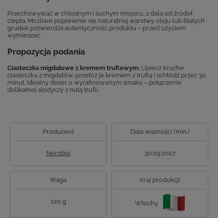
Przechowywać w chłodnym i suchym miejscu, z dala od źródeł
ciepła. Możliwe pojawienie się naturalnej warstwy oleju lub białych
grudek potwierdza autentyczność produktu – przed użyciem
wymieszać.
Propozycja podania
Ciasteczka migdałowe z kremem truflowym:
Upiecz kruche
ciasteczka z migdałów, przełóż je kremem z truflą i schłódź przez 30
minut. Idealny deser o wyrafinowanym smaku – połączenie
delikatnej słodyczy z nutą trufli.
Producent
Data ważności (min.)
Nerobio
30.09.2027
Waga
Kraj produkcji
120 g
Włochy