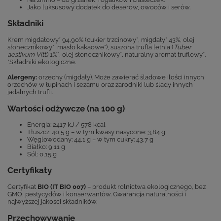
Jako luksusowy dodatek do deserów, owoców i serów.
Składniki
Krem migdałowy* 94,90% (cukier trzcinowy*, migdały* 43%, olej
słonecznikowy*, masło kakaowe*), suszona trufla letnia (
Tuber
aestivum Vitt.
) 1%*, olej słonecznikowy*, naturalny aromat truflowy*.
*Składniki ekologiczne.
Alergeny:
orzechy (migdały). Może zawierać śladowe ilości innych
orzechów w łupinach i sezamu oraz zarodniki lub ślady innych
jadalnych trufli.
Wartości odżywcze (na 100 g)
Energia: 2417 kJ / 578 kcal
Tłuszcz: 40,5 g – w tym kwasy nasycone: 3,84 g
Węglowodany: 44,1 g – w tym cukry: 43,7 g
Białko: 9,11 g
Sól: 0,15 g
Certyfikaty
Certyfikat
BIO (IT BIO 007)
– produkt rolnictwa ekologicznego, bez
GMO, pestycydów i konserwantów. Gwarancja naturalności i
najwyższej jakości składników.
Przechowywanie