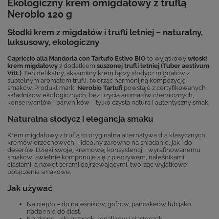
Ekologiczny krem omigdałowy z truflą
Nerobio 120 g
Słodki krem z migdałów i trufli letniej – naturalny,
luksusowy, ekologiczny
Capriccio alla Mandorla con Tartufo Estivo BIO
to wyjątkowy
włoski
krem migdałowy
z dodatkiem
suszonej trufli letniej (Tuber aestivum
Vitt.)
. Ten delikatny, aksamitny krem łączy słodycz migdałów z
subtelnym aromatem trufli, tworząc harmonijną kompozycję
smaków. Produkt marki
Nerobio Tartufi
powstaje z certyfikowanych
składników ekologicznych, bez użycia aromatów chemicznych,
konserwantów i barwników – tylko czysta natura i autentyczny smak.
Naturalna słodycz i elegancja smaku
Krem migdałowy z truflą to oryginalna alternatywa dla klasycznych
kremów orzechowych – idealny zarówno na śniadanie, jak i do
deserów. Dzięki swojej kremowej konsystencji i wyrafinowanemu
smakowi świetnie komponuje się z pieczywem, naleśnikami,
ciastami, a nawet serami dojrzewającymi, tworząc wyjątkowe
połączenia smakowe.
Jak używać
Na ciepło – do naleśników, gofrów, pancake’ów lub jako
nadzienie do ciast.
Na zimno – do grzanek, rogalików i ciasteczek.