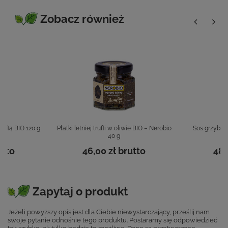
Zobacz również
ruflą BIO 120 g
Płatki letniej trufli w oliwie BIO – Nerobio
Sos grzybowy
40 g
tto
46,00 zł
brutto
48,
Zapytaj o produkt
Jeżeli powyższy opis jest dla Ciebie niewystarczający, prześlij nam
swoje pytanie odnośnie tego produktu. Postaramy się odpowiedzieć