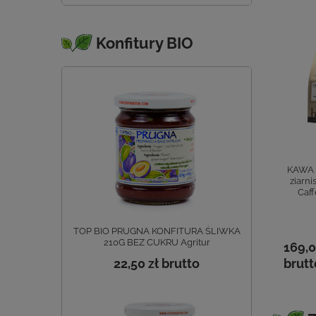
Konfitury BIO
AWA ORZO
KAWA DECA
KAWA PURO
KAWA 
zbożowa
bezkofeinowa
MESSICO mielona
ziarni
zkofeinowa
ziarnista 1000g BIO
250g BIO Caffe
Caff
mielona
Caffe Pazzini
Pazzini (zaparzacz,
mienna 1000g
ekspres
Caffe Pazzini
przelewowy)
TOP BIO PRUGNA KONFITURA ŚLIWKA
210G BEZ CUKRU Agritur
0 zł
159,00 zł
43,00 zł
169,0
tto
brutto
22,50 zł
brutto
brutto
brutt