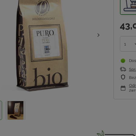
43,
1
Dos
Spr
Bez
Odr
zwr