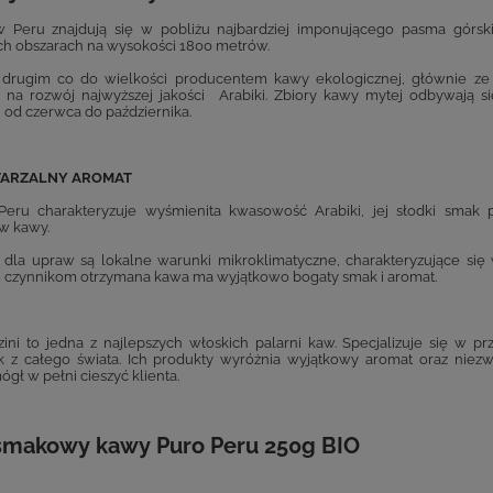
 Peru znajdują się w pobliżu najbardziej imponującego pasma górsk
ch obszarach na wysokości 1800 metrów.
 drugim co do wielkości producentem kawy ekologicznej, głównie ze 
 na rozwój najwyższej jakości Arabiki. Zbiory kawy mytej odbywają s
j od czerwca do października.
TARZALNY AROMAT
 Peru charakteryzuje wyśmienita kwasowość Arabiki, jej słodki smak
w kawy.
dla upraw są lokalne warunki mikroklimatyczne, charakteryzujące się
m czynnikom otrzymana kawa ma wyjątkowo bogaty smak i aromat.
zini to jedna z najlepszych włoskich palarni kaw. Specjalizuje się w p
 z całego świata. Ich produkty wyróżnia wyjątkowy aromat oraz niezw
gł w pełni cieszyć klienta.
l smakowy kawy Puro Peru 250g BIO