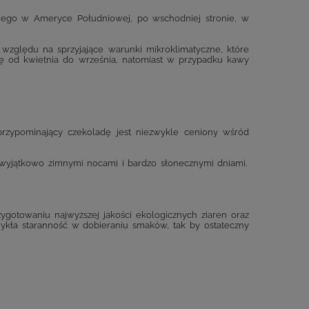
iego w Ameryce Południowej, po wschodniej stronie, w
względu na sprzyjające warunki mikroklimatyczne, które
ię od kwietnia do września, natomiast w przypadku kawy
 przypominający czekoladę jest niezwykle ceniony wśród
 wyjątkowo zimnymi nocami i bardzo słonecznymi dniami.
rzygotowaniu najwyższej jakości ekologicznych ziaren oraz
ykła staranność w dobieraniu smaków, tak by ostateczny