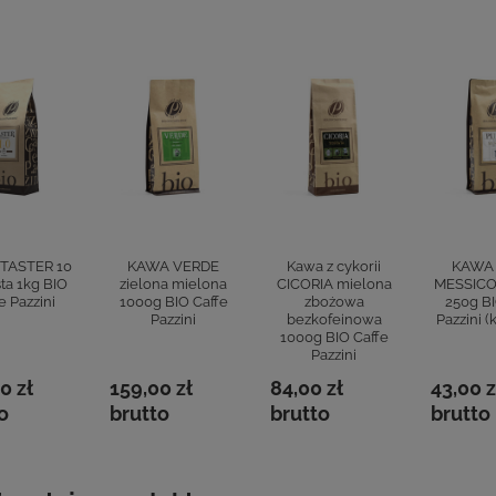
TASTER 10
KAWA VERDE
Kawa z cykorii
KAWA
sta 1kg BIO
zielona mielona
CICORIA mielona
MESSICO
e Pazzini
1000g BIO Caffe
zbożowa
250g BI
Pazzini
bezkofeinowa
Pazzini (
1000g BIO Caffe
Pazzini
0 zł
159,00 zł
84,00 zł
43,00 z
o
brutto
brutto
brutto