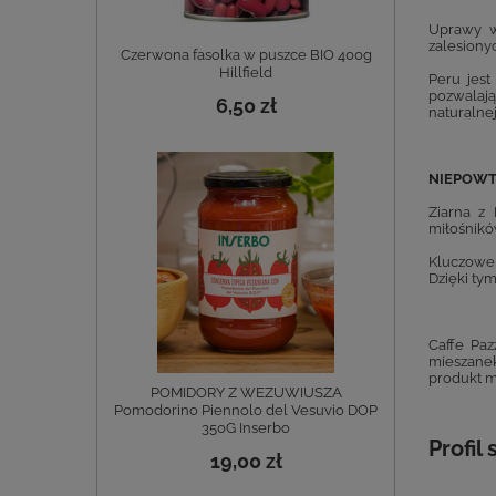
Uprawy w
zalesiony
Czerwona fasolka w puszce BIO 400g
Hillfield
Peru jest
pozwalają
6,50 zł
naturalne
NIEPOW
Ziarna z
miłośnikó
Kluczowe 
Dzięki ty
Caffe Paz
mieszanek
produkt mó
POMIDORY Z WEZUWIUSZA
Pomodorino Piennolo del Vesuvio DOP
350G Inserbo
Profi
19,00 zł