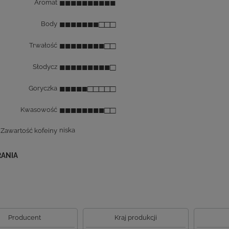
■■■■■■■■■■
Aromat
■■■■■■■□□□
Body
■■■■■■■■□□
Trwałość
■■■■■■■■■□
Słodycz
■■■■■□□□□□
Goryczka
■■■■■■■■□□
Kwasowość
Zawartość kofeiny
niska
RANIA
Producent
Kraj produkcji