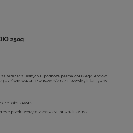
BIO 250g
ą na terenach leśnych u podnóża pasma górskiego Andów.
kteryzuje zrównoważona kwasowość oraz niezwykły intensywny
esie ciśnieniowym.
spresie przelewowym, zaparzaczu oraz w kawiarce.