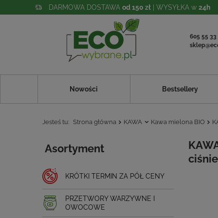
DARMOWA DOSTAWA
od 150 zł
| WYSYŁKA w
24h
605 55 33
sklep@ec
Nowości
Bestsellery
Jesteś tu:
Strona główna
KAWA
Kawa mielona BIO
K
KAWA 
Asortyment
ciśni
KRÓTKI TERMIN ZA PÓŁ CENY
PRZETWORY WARZYWNE I
OWOCOWE