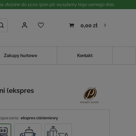
a złożone do 12:00 (pon-pt) wysyłamy tego samego dnia
0,00 zł
Zakupy hurtowe
Kontakt
i (ekspres
zaparzania:
ekspres ciśnieniowy