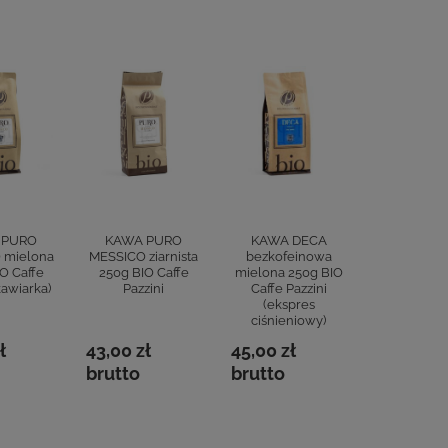
 PURO
KAWA PURO
KAWA DECA
KAWA O
 mielona
MESSICO ziarnista
bezkofeinowa
BROWN mi
O Caffe
250g BIO Caffe
mielona 250g BIO
250g BIO 
kawiarka)
Pazzini
Caffe Pazzini
Pazzini (e
(ekspres
ciśnieni
ciśnieniowy)
ł
43,00 zł
45,00 zł
43,00 zł
brutto
brutto
brutto