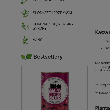
SŁODYCZE I PRZEKĄSKI
SOKI, NAPOJE, NEKTARY,
SYROPY
Kawa 
WINO
PO
SKŁ
Bestsellery
Mieszanka
Tutejsza 
smak z nu
Ze względ
W naszej 
Planta