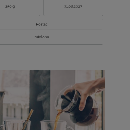
250 g
31.08.2027
Postać
mielona