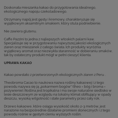
Doskonała mieszanka kakao do przygotowania idealnego,
ekologicznego napoju czekoladowego.
Otrzymany napój jest gęsty i kremowy, charakteryzuje się
wyjątkowym aksamitnym smakiem, który otula podniebienie.
Nie zawiera glutenu.
Caffe Pazzini to jedna z najlepszych włoskich palarni kaw.
Specjalizuje się w przygotowaniu najwyższej jakości ekologicznych
ziaren oraz mieszanek z całego świata. Ich produkty wyróżnia
wyjątkowy aromat oraz niezwykła staranność w dobieraniu smaków,
tak by ostateczny produkt mógł w pełni cieszyć klienta.
UPRAWA KAKAO
Kakao powstało z przetworzonych ekologicznych ziaren z Peru .
Theobroma Cacao to naukowa nazwa rośliny kakaowej i z tego
powodu nazywa się ją „pokarmem bogów” (theo = bóg i broma =
pożywienie). Roślina jest tropikalna i ma swoje naturalne siedlisko w
lesie deszczowym ze względu na lokalny klimat obfitujący w opady
deszczu, wysoką wilgotność i stałe parametry przez cały rok.
Drzewo kakaowe, które osiąga wysokość około 2-3 metrów, jest
narażone na bezpośrednie działanie promieni słonecznych i z tego
powodu rośnie w gęstym cieniu wyższych roślin.