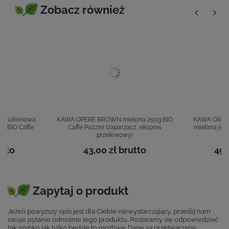
Zobacz również
ezkofeinowa
KAWA OPERE BROWN mielona 250g BIO
KAWA ORZO 
0g BIO Caffe
Caffe Pazzini (zaparzacz, ekspres
mielona jęc
przelewowy)
tto
43,00 zł
brutto
49,
Zapytaj o produkt
Jeżeli powyższy opis jest dla Ciebie niewystarczający, prześlij nam
swoje pytanie odnośnie tego produktu. Postaramy się odpowiedzieć
tak szybko jak tylko będzie to możliwe.
Dane są przetwarzane