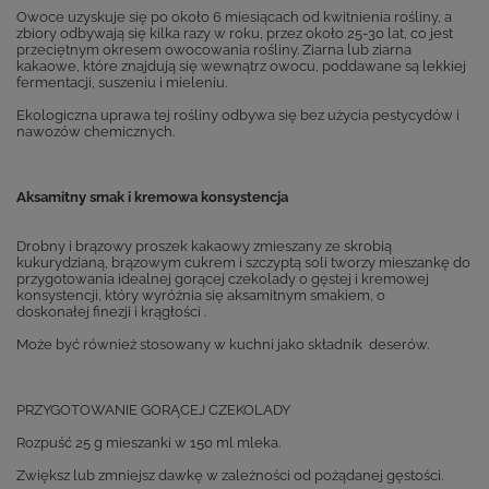
Owoce uzyskuje się po około 6 miesiącach od kwitnienia rośliny, a
zbiory odbywają się kilka razy w roku, przez około 25-30 lat, co jest
przeciętnym okresem owocowania rośliny. Ziarna lub ziarna
kakaowe, które znajdują się wewnątrz owocu, poddawane są lekkiej
fermentacji, suszeniu i mieleniu.
Ekologiczna uprawa tej rośliny odbywa się bez użycia pestycydów i
nawozów chemicznych.
Aksamitny smak i kremowa konsystencja
Drobny i brązowy proszek kakaowy zmieszany ze skrobią
kukurydzianą, brązowym cukrem i szczyptą soli tworzy mieszankę do
przygotowania idealnej gorącej czekolady o gęstej i kremowej
konsystencji, który wyróżnia się aksamitnym smakiem, o
doskonałej finezji i krągłości .
Może być również stosowany w kuchni jako składnik deserów.
PRZYGOTOWANIE GORĄCEJ CZEKOLADY
Rozpuść 25 g mieszanki w 150 ml mleka.
Zwiększ lub zmniejsz dawkę w zależności od pożądanej gęstości.