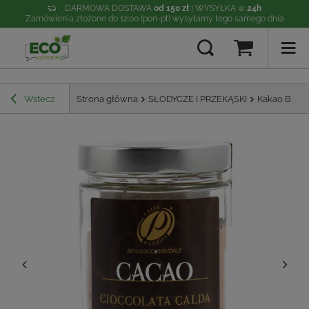
DARMOWA DOSTAWA
od 150 zł
| WYSYŁKA w
24h
Zamówienia złożone do 12:00 (pon-pt) wysyłamy tego samego dnia
Wstecz
Strona główna
SŁODYCZE I PRZEKĄSKI
Kakao BIO