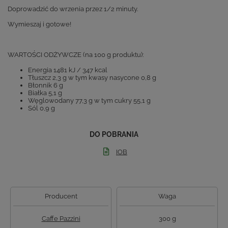
Doprowadzić do wrzenia przez 1/2 minuty.
Wymieszaj i gotowe!
WARTOŚCI ODŻYWCZE (na 100 g produktu):
Energia 1481 kJ / 347 kcal
Tłuszcz 2,3 g w tym kwasy nasycone 0,8 g
Błonnik 6 g
Białka 5,1 g
Węglowodany 77,3 g w tym cukry 55,1 g
Sól 0,9 g
DO POBRANIA
IOB
Producent
Waga
Caffe Pazzini
300 g