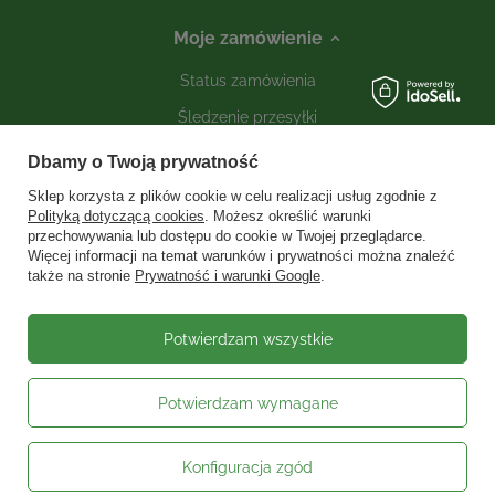
Moje zamówienie
Status zamówienia
Śledzenie przesyłki
Kontakt
Dbamy o Twoją prywatność
Sklep korzysta z plików cookie w celu realizacji usług zgodnie z
Polityką dotyczącą cookies
. Możesz określić warunki
Moje konto
przechowywania lub dostępu do cookie w Twojej przeglądarce.
Więcej informacji na temat warunków i prywatności można znaleźć
także na stronie
Prywatność i warunki Google
.
Informacje
Social media
Potwierdzam wszystkie
Potwierdzam wymagane
W sklepie prezentujemy ceny brutto (z VAT).
Stawki VAT dla konsumentów z
kraju:
Polska
.
Konfiguracja zgód