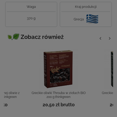
Waga
Kraj produkcji
370 g
Grecja
Zobacz również
cznej oliwie z
Greckie oliwki Throuba w ziołach BIO
Greckie ol
g thinkgreen
200 g thinkgreen
tto
20,50 zł
brutto
20,