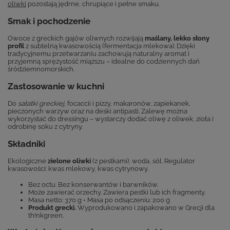
oliwki
pozostają jędrne, chrupiące i pełne smaku.
Smak i pochodzenie
Owoce z greckich gajów oliwnych rozwijają
maślany, lekko słony
profil
z subtelną kwasowością (fermentacja mlekowa). Dzięki
tradycyjnemu przetwarzaniu zachowują naturalny aromat i
przyjemną sprężystość miąższu – idealne do codziennych dań
śródziemnomorskich.
Zastosowanie w kuchni
Do
sałatki greckiej
, focaccii i pizzy, makaronów, zapiekanek,
pieczonych warzyw oraz na deski antipasti. Zalewę można
wykorzystać do dressingu – wystarczy dodać oliwę z oliwek, zioła i
odrobinę soku z cytryny.
Składniki
Ekologiczne
zielone oliwki
(z pestkami), woda, sól. Regulator
kwasowości: kwas mlekowy, kwas cytrynowy.
Bez octu. Bez konserwantów i barwników.
Może zawierać orzechy. Zawiera pestki lub ich fragmenty.
Masa netto: 370 g • Masa po odsączeniu: 200 g
Produkt grecki.
Wyprodukowano i zapakowano w Grecji dla
th!nkgreen.