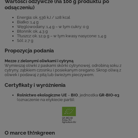
Wartości odżywcze (na 100 g produktu po
odsączeniu)
Energia: ok. 536 kJ / 128 kcal
Białko: 1,4 g
Węglowodany: 1,4 g – w tym cukry: 0 g
Błonnik: ok. 4,3 g
Tłuszcz: ok. 12,9 g – w tym kwasy nasycone: 1,4 g
Sól: 2,7 g
Propozycja podania
Mezze z zielonymi oliwkami i cytryną
Wymieszaj oliwki z paskami skórki cytrynowej, odrobiną soku z
cytryny, ząbkiem czosnku i posiekanym oregano. Skrop oliwą z
oliwek i podawaj z pitą lub świeżym pieczywem.
Certyfikaty i wyróżnienia
Rolnictwo ekologiczne UE
–
BIO
, jednostka
GR-BIO-03
(oznaczenie na etykiecie partii).
O marce th!nkgreen