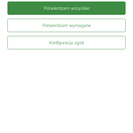
Potwierdzam wszystkie
Potwierdzam wymagane
Konfiguracja zgód
Moje zamówienie
Status zamówienia
Śledzenie przesyłki
Kontakt
Moje konto
Informacje
Social media