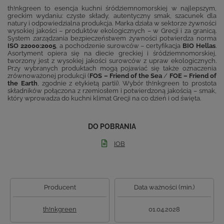
th!nkgreen to esencja kuchni śródziemnomorskiej w najlepszym,
greckim wydaniu: czyste składy, autentyczny smak, szacunek dla
natury i odpowiedzialna produkcja. Marka działa w sektorze żywności
wysokiej jakości – produktów ekologicznych – w Grecji i za granicą.
System zarządzania bezpieczeństwem żywności potwierdza norma
ISO 22000:2005
, a pochodzenie surowców – certyfikacja
BIO Hellas
.
Asortyment opiera się na diecie greckiej i śródziemnomorskiej,
tworzony jest z wysokiej jakości surowców z upraw ekologicznych.
Przy wybranych produktach mogą pojawiać się także oznaczenia
zrównoważonej produkcji (
FOS – Friend of the Sea
/
FOE – Friend of
the Earth
, zgodnie z etykietą partii). Wybór th!nkgreen to prostota
składników połączona z rzemiosłem i potwierdzoną jakością – smak,
który wprowadza do kuchni klimat Grecji na co dzień i od święta.
DO POBRANIA
IOB
Producent
Data ważności (min.)
th!nkgreen
01.04.2028