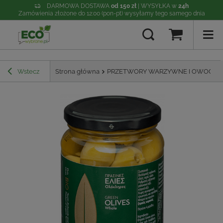
DARMOWA DOSTAWA
od 150 zł
| WYSYŁKA w
24h
Zamówienia złożone do 12:00 (pon-pt) wysyłamy tego samego dnia
Wstecz
Strona główna
PRZETWORY WARZYWNE I OWOCO