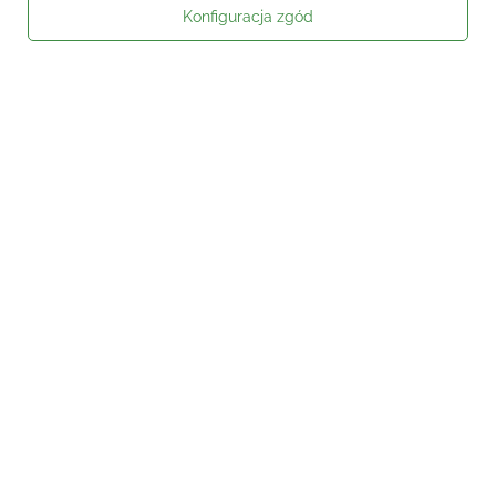
Konfiguracja zgód
Moje zamówienie
Status zamówienia
Śledzenie przesyłki
Kontakt
Moje konto
Informacje
Social media
W sklepie prezentujemy ceny brutto (z VAT).
Stawki VAT dla konsumentów z
kraju:
Polska
.