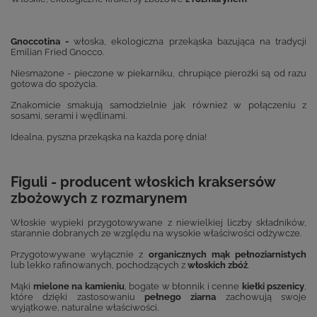
Gnoccotina -
włoska, ekologiczna przekąska bazująca na tradycji
Emilian Fried Gnocco.
Niesmażone - pieczone w piekarniku, chrupiące pierożki są od razu
gotowa do spożycia.
Znakomicie smakują samodzielnie jak również w połączeniu z
sosami, serami i wędlinami.
Idealna, pyszna przekąska na każda porę dnia!
Figuli - producent włoskich kraksersów
zbożowych z rozmarynem
Włoskie wypieki przygotowywane z niewielkiej liczby składników,
starannie dobranych ze względu na wysokie właściwości odżywcze.
Przygotowywane wyłącznie z
organicznych mąk pełnoziarnistych
lub lekko rafinowanych, pochodzących z
włoskich zbóż
.
Mąki
mielone na kamieniu
, bogate w błonnik i cenne
kiełki pszenicy
,
które dzięki zastosowaniu
pełnego ziarna
zachowują swoje
wyjątkowe, naturalne właściwości.