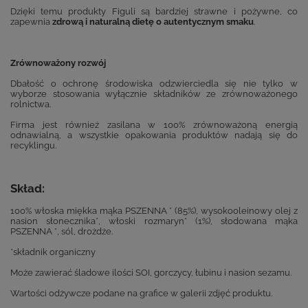
Dzięki temu produkty Figuli są bardziej strawne i pożywne, co
zapewnia
zdrową i naturalną dietę o autentycznym smaku
.
Zrównoważony rozwój
Dbałość o ochronę środowiska odzwierciedla się nie tylko w
wyborze stosowania wyłącznie składników ze zrównoważonego
rolnictwa.
Firma jest również zasilana w 100% zrównoważoną energią
odnawialną, a wszystkie opakowania produktów nadają się do
recyklingu.
Skład:
100% włoska miękka mąka PSZENNA * (85%), wysokooleinowy olej z
nasion słonecznika*, włoski rozmaryn* (1%), słodowana mąka
PSZENNA *, sól, drożdże.
*składnik organiczny
Może zawierać śladowe ilości SOI, gorczycy, łubinu i nasion sezamu.
Wartości odżywcze podane na grafice w galerii zdjęć produktu.