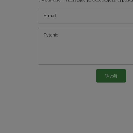
prywatności
. Przesyłając je, akceptujesz jej post
E-mail
Pytanie
Wyślij