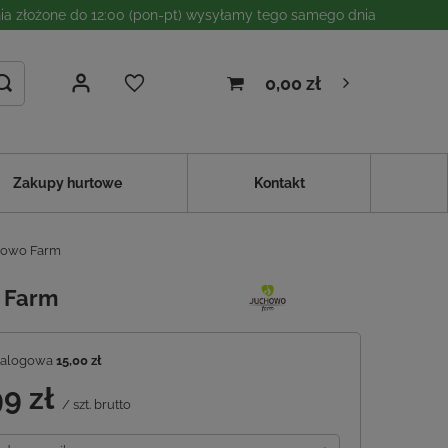
a złożone do 12:00 (pon-pt) wysyłamy tego samego dnia
0,00 zł
Zakupy hurtowe
Kontakt
howo Farm
 Farm
talogowa
15,00 zł
99 zł
/
szt.
brutto