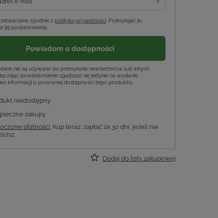
adres e-mail
rzetwarzane zgodnie z
polityką prywatności
. Przesyłając je,
z jej postanowienia.
Powiadom o dostępności
dane nie są używane do przesyłania newsletterów lub innych
ączając powiadomienie zgadzasz się jedynie na wysłanie
wo informacji o ponownej dostępności tego produktu.
dukt niedostępny
pieczne zakupy
oczone płatności
. Kup teraz, zapłać za 30 dni, jeżeli nie
ócisz.
Dodaj do listy zakupowej