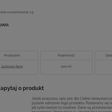
ne rozcieńczenie: 1:5
RANIA
Producent
Pojemność
Data
Juchowo farm
500 ml
apytaj o produkt
Jeżeli powyższy opis jest dla Ciebie niewystarcza
pytanie odnośnie tego produktu. Postaramy się 
jak tylko będzie to możliwe.
Dane są przetwarzan