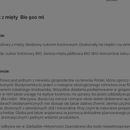
t z mięty Bio 500 ml
ie:
ziołowy z mięty. Słodzony cukrem trzcinowym. Doskonały na ciepło i na zim
a, cukier trzcinowy BIO, świeża mięta jabłkowa BIO (8%), koncentrat soku
ncie:
howo jest jednym z niewielu gospodarstw na terenie Polski, które oprócz
cznymi. Biodynamika to jeden z rodzajów ekologicznego rolnictwa oraz filo
niem lokalnego środowiska. Wszystkie działania podejmowane w gospoda
ę w nim także uwagę na wpływ kosmosu na uprawy, bo jeżeli oddziaływują on
 dla roślin. Warzywa, zboża czy owoce rosnące obok siebie dobierane są 
twach biodynamicznych nie stosuje się także żadnej chemii, ziemia użyźn
w złożonych z określonych ziół i minerałów. Przy czym te naturalne prepa
 hektar. Gleba jest także wspierana za pomocą dokładnie planowanego 
 aromatycznym i pełnym witamin produktem.
 odbywa się w Zakładzie Aktywności Zawodowej dla osób niepełnosprawn