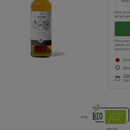
Twój 
Dane są p
akceptujes
Powyższe 
reklam. Wł
jednorazo
Pro
Bez
Odr
zwr
Info
więcej