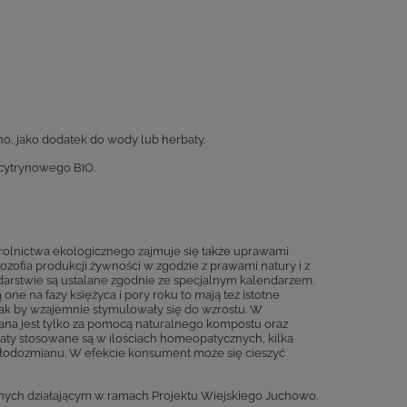
no, jako dodatek do wody lub herbaty.
 cytrynowego BIO.
 rolnictwa ekologicznego zajmuje się także uprawami
zofia produkcji żywności w zgodzie z prawami natury i z
rstwie są ustalane zgodnie ze specjalnym kalendarzem.
e na fazy księżyca i pory roku to mają też istotne
tak by wzajemnie stymulowały się do wzrostu. W
iana jest tylko za pomocą naturalnego kompostu oraz
raty stosowane są w ilościach homeopatycznych, kilka
płodozmianu. W efekcie konsument może się cieszyć
ych działającym w ramach Projektu Wiejskiego Juchowo.