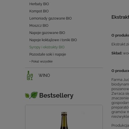
Herbaty BIO
Kompot BIO
Ekstrak
Lemoniady gazowane BIO
Moszcz BIO
Napoje gazowane BIO
O produkc
Napoje koktajlowe i toniki BIO
Ekstrakt 
Syropy i ekstrakty BIO
Skład:
wod
Pozostałe soki i napoje
+ Pokaż wszystkie
O produce
WINO
Farma Juc
biodynami
poszanowa
Zwraca si
Bestsellery
znaczenie
gospodars
preparató
gramów na
niezwykle
Produkcja