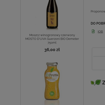
Proponowa
DO POB
IOB
Moszcz winogronowy czerwony
MOSTO D'UVA Guerzoni BIO Demeter
750ml
36,00 zł
Z