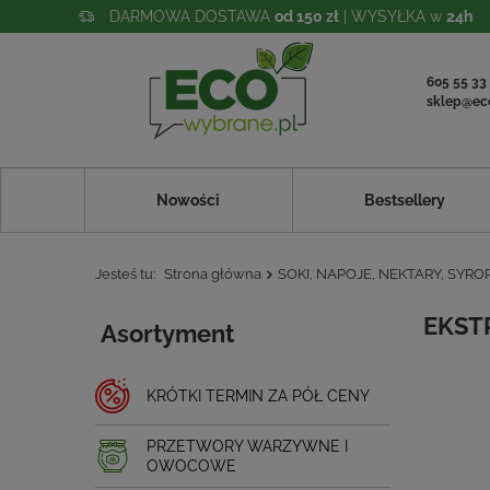
DARMOWA DOSTAWA
od 150 zł
| WYSYŁKA w
24h
605 55 33
sklep@ec
Nowości
Bestsellery
Jesteś tu:
Strona główna
SOKI, NAPOJE, NEKTARY, SYRO
EKST
Asortyment
KRÓTKI TERMIN ZA PÓŁ CENY
PRZETWORY WARZYWNE I
OWOCOWE