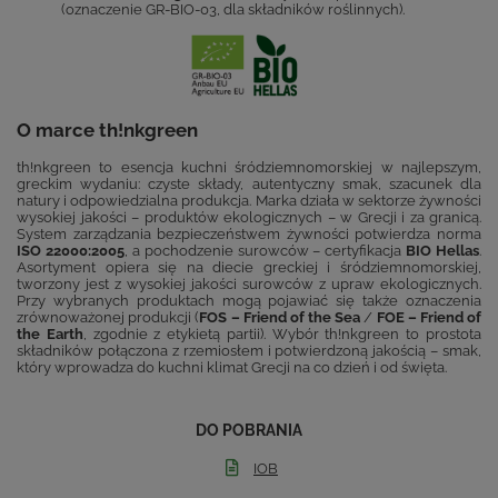
(oznaczenie GR-BIO-03, dla składników roślinnych).
O marce th!nkgreen
th!nkgreen to esencja kuchni śródziemnomorskiej w najlepszym,
greckim wydaniu: czyste składy, autentyczny smak, szacunek dla
natury i odpowiedzialna produkcja. Marka działa w sektorze żywności
wysokiej jakości – produktów ekologicznych – w Grecji i za granicą.
System zarządzania bezpieczeństwem żywności potwierdza norma
ISO 22000:2005
, a pochodzenie surowców – certyfikacja
BIO Hellas
.
Asortyment opiera się na diecie greckiej i śródziemnomorskiej,
tworzony jest z wysokiej jakości surowców z upraw ekologicznych.
Przy wybranych produktach mogą pojawiać się także oznaczenia
zrównoważonej produkcji (
FOS – Friend of the Sea
/
FOE – Friend of
the Earth
, zgodnie z etykietą partii). Wybór th!nkgreen to prostota
składników połączona z rzemiosłem i potwierdzoną jakością – smak,
który wprowadza do kuchni klimat Grecji na co dzień i od święta.
DO POBRANIA
IOB