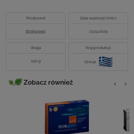
Producent
Data ważności (min.)
th!nkgreen
13.04.2029
Waga
Kraj produkcji
150 g
Grecja
Zobacz również