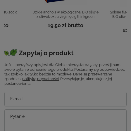
a BIO 200 g
Dzikie anchois w ekologicznej BIO oliwie
Solone filety
z oliwek extra virgin 90 g thinkgreen
BIO oliwie z
tto
19,50 zł
brutto
21,
Zapytaj o produkt
Jeżeli powyższy opis jest dla Ciebie niewystarczający, prześlij nam
swoje pytanie odnośnie tego produktu. Postaramy się odpowiedzieć
tak szybko jak tylko będzie to możliwe.
Dane są przetwarzane
zgodnie z
polityką prywatności
. Przesyłając je, akceptujesz jej
postanowienia.
E-mail
Pytanie