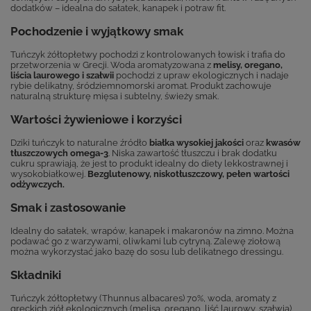
dodatków – idealna do sałatek, kanapek i potraw fit.
Pochodzenie i wyjątkowy smak
Tuńczyk żółtopłetwy pochodzi z kontrolowanych łowisk i trafia do
przetworzenia w Grecji. Woda aromatyzowana z
melisy, oregano,
liścia laurowego i szałwii
pochodzi z upraw ekologicznych i nadaje
rybie delikatny, śródziemnomorski aromat. Produkt zachowuje
naturalną strukturę mięsa i subtelny, świeży smak.
Wartości żywieniowe i korzyści
Dziki tuńczyk to naturalne źródło
białka wysokiej jakości
oraz
kwasów
tłuszczowych omega-3
. Niska zawartość tłuszczu i brak dodatku
cukru sprawiają, że jest to produkt idealny do diety lekkostrawnej i
wysokobiałkowej.
Bezglutenowy, niskotłuszczowy, pełen wartości
odżywczych.
Smak i zastosowanie
Idealny do sałatek, wrapów, kanapek i makaronów na zimno. Można
podawać go z warzywami, oliwkami lub cytryną. Zalewę ziołową
można wykorzystać jako bazę do sosu lub delikatnego dressingu.
Składniki
Tuńczyk żółtopłetwy (Thunnus albacares) 70%, woda, aromaty z
greckich ziół ekologicznych (melisa, oregano, liść laurowy, szałwia),