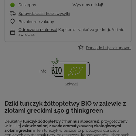
Dostępny
Wyślemy
dzisiaj!
Sprawdź czas i koszt wysyłki
Bezpieczne zakupy
Odroczone płatności
. Kup teraz, zapłać za 30 dni, jeżeli nie
zwrócisz.
Dodaj do listy zakupowej
Info
więcej
Dziki tuńczyk żółtopłetwy BIO w zalewie z
ziołami greckimi 150 g thinkgreen
Delikatny
tuńczyk żółtopłetwy (Thunnus albacares)
, przygotowany
w lekkiej
zalewie solnej z wodą aromatyzowaną ekologicznymi
ziołami greckimi
. Ten
tuńczyk w puszce
to propozycja dla osób
ceniących czysty smak ryby, bez tłuszczu, konserwantów i zbędnych