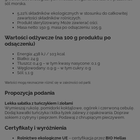
sól morska.
5,22% składników ekologicznych w stosunku do całkowitej
zawartości składników rolniczych.
Produkt sterylizowany. Może zawierać ości.
Masa netto: 150 g, masa po odsączeniu: 105 g.
Wartości odżywcze (na 100 g produktu po
odsączeniu)
Energia: 438 kJ / 103 kcal
Białko: 24 g
Tłuszcz: 0,4 g – w tym kwasy nasycone: 0,1 g
Węglowodany: 0,9 g – w tym cukry: 0 g
Sól: 1,1 g
Wartości mogą nieznacznie różnić się w zależności od partii.
Propozycja podania
Lekka sałatka z tuńczykiem i ziołami
Wymieszaj rukolę, pomidorki koktajlowe, ogórek i czerwoną cebulę.
Dodaj kawałki tuńczyka i kilka łyżek zalewy z opakowania. Dopraw
sokiem z cytryny i pieprzem. Podawaj z chrupiącym pieczywem.
Certyfikaty i wyróżnienia
Rolnictwo ekologiczne UE
– certyfikacja przez
BIO Hellas