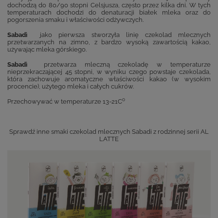
dochodzą do 80/90 stopni Celsjusza, często przez kilka dni. W tych
temperaturach dochodzi do denaturacji białek mleka oraz do
pogorszenia smaku i właściwości odżywczych.
Sabadì
jako pierwsza stworzyła linię czekolad mlecznych
przetwarzanych na zimno, z bardzo wysoką zawartością kakao,
używając mleka górskiego.
Sabadì
przetwarza mleczną czekoladę w temperaturze
nieprzekraczającej 45 stopni, w wyniku czego powstaje czekolada,
która zachowuje aromatyczne właściwości kakao (w wysokim
procencie), użytego mleka i całych cukrów.
o
Przechowywać w temperaturze 13-21C
Sprawdź inne smaki czekolad mlecznych Sabadi z rodzinnej serii AL
LATTE