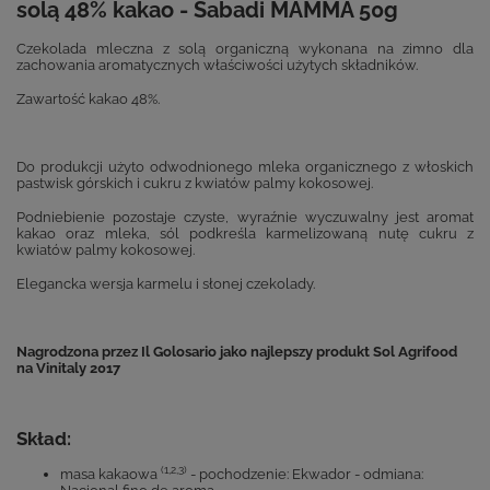
solą 48% kakao - Sabadi MAMMA 50g
Czekolada mleczna z solą organiczną wykonana na zimno dla
zachowania aromatycznych właściwości użytych składników.
Zawartość kakao 48%.
Do produkcji użyto odwodnionego mleka organicznego z włoskich
pastwisk górskich i cukru z kwiatów palmy kokosowej.
Podniebienie pozostaje czyste, wyraźnie wyczuwalny jest aromat
kakao oraz mleka, sól podkreśla karmelizowaną nutę cukru z
kwiatów palmy kokosowej.
Elegancka wersja karmelu i słonej czekolady.
Nagrodzona przez Il Golosario jako najlepszy produkt Sol Agrifood
na Vinitaly 2017
Skład:
(1,2,3)
masa kakaowa
- pochodzenie: Ekwador - odmiana: