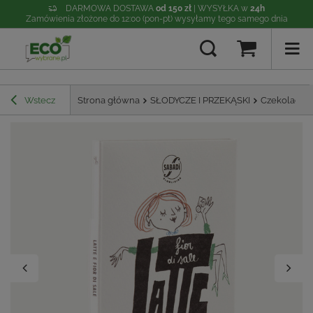
DARMOWA DOSTAWA
od 150 zł
| WYSYŁKA w
24h
Zamówienia złożone do 12:00 (pon-pt) wysyłamy tego samego dnia
Wstecz
Strona główna
SŁODYCZE I PRZEKĄSKI
Czekolada 