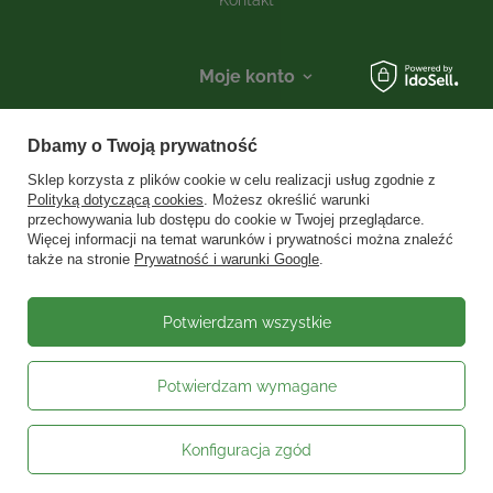
Moje konto
Informacje
Dbamy o Twoją prywatność
Social media
Sklep korzysta z plików cookie w celu realizacji usług zgodnie z
Polityką dotyczącą cookies
. Możesz określić warunki
przechowywania lub dostępu do cookie w Twojej przeglądarce.
Więcej informacji na temat warunków i prywatności można znaleźć
W sklepie prezentujemy ceny brutto (z VAT).
Stawki VAT dla konsumentów z
także na stronie
Prywatność i warunki Google
.
kraju:
Polska
.
Potwierdzam wszystkie
Potwierdzam wymagane
Konfiguracja zgód