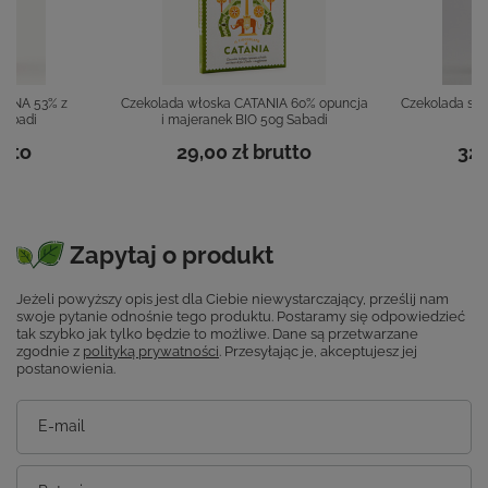
ONNA 53% z
Czekolada włoska CATANIA 60% opuncja
Czekolada su
Sabadi
i majeranek BIO 50g Sabadi
utto
29,00 zł
brutto
32,
Zapytaj o produkt
Jeżeli powyższy opis jest dla Ciebie niewystarczający, prześlij nam
swoje pytanie odnośnie tego produktu. Postaramy się odpowiedzieć
tak szybko jak tylko będzie to możliwe.
Dane są przetwarzane
zgodnie z
polityką prywatności
. Przesyłając je, akceptujesz jej
postanowienia.
E-mail