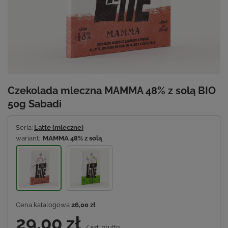
Czekolada mleczna MAMMA 48% z solą BIO
50g Sabadi
Seria:
Latte (mleczne)
wariant:
MAMMA 48% z solą
Cena katalogowa
26,00 zł
29,00 zł
/
szt.
brutto