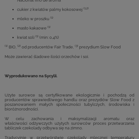
Nacional fino de aroma
(1,2)
cukier z kwiatów palmy kokosowej
(1)
mleko w proszku
(1)
masło kakaowe
(1)
kwiat soli
(min: 0,4%)
(1)
(2)
(3)
BIO,
od producentów Fair Trade,
prezydium Slow Food
Może zawierać śladowe ilości orzechów i soi.
Wyprodukowano na Sycylii.
Użyte surowce są certyfikowane ekologicznie i pochodzą od
producentów sprawiedliwego handlu oraz prezydiów Slow Food z
poszanowaniem małych społeczności tubylczych, środowiska i
bioróżnorodności.
W celu zachowania i maksymalizacji aromatu oraz
właściwości odżywczych użytych surowców proces przetwarzania
tabliczek czekolady odbywa się na zimno.
Tradycyjnie w przetwórstwie czekolady mlecznej temperatury