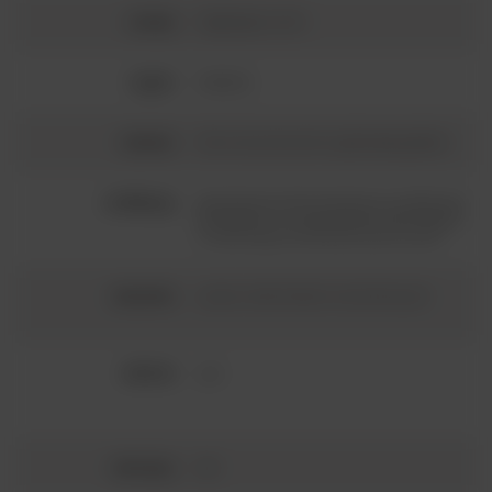
szczep:
Gaglioppo 100%
region:
Kalabria
winnice:
Od 70 lat winorośl na gliniastej glebie
winifikacja:
Spontaniczna fermentacja na rodzimych
drożdżach w cementowych zbiornikach
z maceracją na skórkach przez 15 dni
starzenie:
4 lata w zbiornikach cementowych
alkohol:
14%
siarczyny:
tak