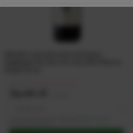
Włoskie czerwone wino wytrawne
Gaglioppo Piu Vite Ciro 2012 DOC Riserva
Sergio Arcuri
164,00 zł
(-
55
% Promocja ograniczona)
74,00 zł
/
szt.
brutto
Twój adres e-mail
Dane są przetwarzane zgodnie z
polityką prywatności
. Przesyłając je,
akceptujesz jej postanowienia.