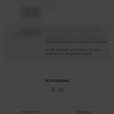
o
sugerowana
18-20
C
temperatura
podawania:
właściwości
Kolo: rIntensywny czerwony granat
organoleptyczne:
Zapach: Zapachy owocowe, korzenne,
ziemiste, pikantne i śródziemnomorskie
Smak: Głęboki, umięśniony, bardzo
intensywny, elegancki i ciepły
DO POBRANIA
IOB
Producent
Typ wina