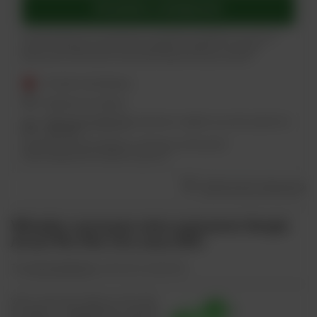
Powiadom o dostępności
Powyższe dane nie są używane do przesyłania newsletterów lub innych
reklam. Włączając powiadomienie zgadzasz się jedynie na wysłanie
jednorazowo informacji o ponownej dostępności tego produktu.
Produkt niedostępny
Bezpieczne zakupy
Odroczone płatności
. Kup teraz, zapłać za 30 dni, jeżeli nie
zwrócisz.
Najniższa cena produktu w okresie 30 dni przed
wprowadzeniem obniżki:
114,00 zł
Dodaj do listy zakupowej
Włoskie czerwone wino wytrawne Sergio
Arcuri Piu Vite Ciro 2012 DOC
Typ
wina włoskiego
: czerwone wytrawne
Wino czerwone Riserva „Più Vite”
to jedna z największych odmian