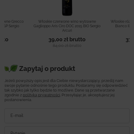
trawne Grecco
Włoskie czerwone wino wytrawne
Włoskie różo
8 IGP Sergio
Gaglioppo Aris Ciro DOC 2015 BIO Sergio
Bianco Il M
Arcuri
tto
39,00 zł
brutto
37,
to
84,00 zł
brutto
79
Zapytaj o produkt
Jeżeli powyższy opis jest dla Ciebie niewystarczający, prześlij nam
swoje pytanie odnośnie tego produktu. Postaramy się odpowiedzieć
tak szybko jak tylko będzie to możliwe.
Dane są przetwarzane
zgodnie z
polityką prywatności
. Przesyłając je, akceptujesz jej
postanowienia.
E-mail
Pytanie