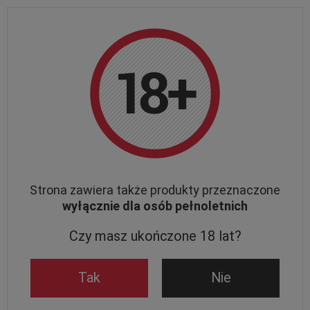
DARMOWA DOSTAWA
od 150 zł
| WYSYŁKA w
24h
Zamówienia złożone do 12:00 (pon-pt) wysyłamy tego samego dnia
Wstecz
Strona główna
WINO
Wina czerwone wytrawne
Strona zawiera także produkty przeznaczone
wyłącznie dla osób pełnoletnich
Czy masz ukończone 18 lat?
Tak
Nie