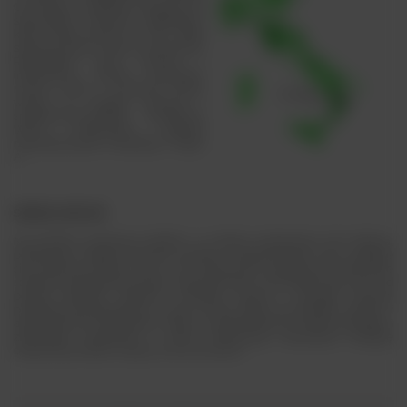
Cirò Rosso z Kalabrii, zrodzona ze
starożytnej winorośli Gaglioppo,
która miała prawie 70 lat i była
starzona przez 4 lata w cemencie.
Rezultatem jest szeroki i
intensywny bukiet przypraw,
morza, ziemi i owoców, który
wiruje w ciepłej, mocnej i
śródziemnomorskiej strukturze.
Wino wykonane starymi
rzemieślniczymi metodami, Triple
A
SERGIO ARCURI
Na jońskim wybrzeżu Kalabrii, w małym miasteczku Cirò Marina,
położonym między Morzem Jońskim a płaskowyżem Sila, znajduje
się winiarnia Sergio Arcuri. Ten historyczny producent kontynuuje
rodzinną tradycję tworzenia autentycznych, rzemieślniczych win od
ponad czterech pokoleń, szanując ziemię i stosując techniki
produkcji przekazywane z ojca na ojca. Daje to początek czystym i
autentycznym ekspresjom, które są potomstwem nienaruszonego i
zdrowego terytorium i które zachowują starożytną tradycję
odwieczną miłość rodziny Arcuri do ziemi.