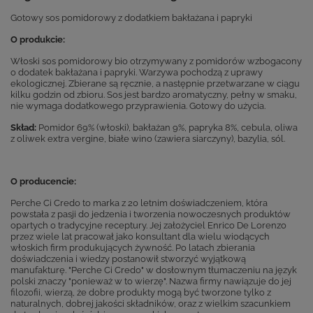
Gotowy sos pomidorowy z dodatkiem bakłażana i papryki
O produkcie:
Włoski sos pomidorowy bio otrzymywany z pomidorów wzbogacony
o dodatek bakłażana i papryki. Warzywa pochodzą z uprawy
ekologicznej. Zbierane są ręcznie, a następnie przetwarzane w ciągu
kilku godzin od zbioru. Sos jest bardzo aromatyczny, pełny w smaku,
nie wymaga dodatkowego przyprawienia. Gotowy do użycia.
Skład:
Pomidor 69% (włoski), bakłażan 9%, papryka 8%, cebula, oliwa
z oliwek extra vergine, białe wino (zawiera siarczyny), bazylia, sól.
O producencie:
Perche Ci Credo to marka z 20 letnim doświadczeniem, która
powstała z pasji do jedzenia i tworzenia nowoczesnych produktów
opartych o tradycyjne receptury. Jej założyciel Enrico De Lorenzo
przez wiele lat pracował jako konsultant dla wielu wiodących
włoskich firm produkujących żywność. Po latach zbierania
doświadczenia i wiedzy postanowił stworzyć wyjątkową
manufakturę. "Perche Ci Credo" w dosłownym tłumaczeniu na język
polski znaczy "ponieważ w to wierzę". Nazwa firmy nawiązuje do jej
filozofii, wierzą, że dobre produkty mogą być tworzone tylko z
naturalnych, dobrej jakości składników, oraz z wielkim szacunkiem