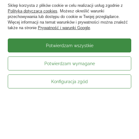
Wyślij
Sklep korzysta z plików cookie w celu realizacji usług zgodnie z
Polityką dotyczącą cookies
. Możesz określić warunki
przechowywania lub dostępu do cookie w Twojej przeglądarce.
Więcej informacji na temat warunków i prywatności można znaleźć
także na stronie
Prywatność i warunki Google
.
Potwierdzam wszystkie
Potwierdzam wymagane
Konfiguracja zgód