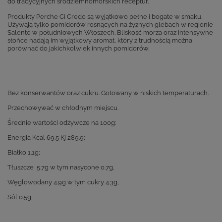
do tradycyjnych śródziemnomorskich receptur.
Produkty Perche Ci Credo są wyjątkowo pełne i bogate w smaku.
Używają tylko pomidorów rosnących na żyznych glebach w regionie
Salento w południowych Włoszech. Bliskość morza oraz intensywne
słońce nadają im wyjątkowy aromat, który z trudnością można
porównać do jakichkolwiek innych pomidorów.
Bez konserwantów oraz cukru. Gotowany w niskich temperaturach.
Przechowywać w chłodnym miejscu.
Średnie wartości odżywcze na 100g:
Energia Kcal 69.5 Kj 289.9;
Białko 1.1g;
Tłuszcze 5.7g w tym nasycone 0.7g,
Węglowodany 4.9g w tym cukry 4.3g,
Sól 0.5g