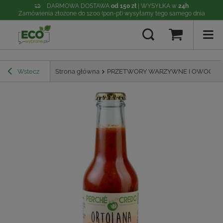
DARMOWA DOSTAWA
od 150 zł
| WYSYŁKA w
24h
Zamówienia złożone do 12:00 (pon-pt) wysyłamy tego samego dnia
Wstecz
Strona główna
PRZETWORY WARZYWNE I OWOCO