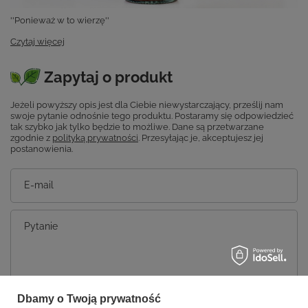
''Ponieważ w to wierzę''
Czytaj więcej
Zapytaj o produkt
Jeżeli powyższy opis jest dla Ciebie niewystarczający, prześlij nam
swoje pytanie odnośnie tego produktu. Postaramy się odpowiedzieć
tak szybko jak tylko będzie to możliwe.
Dane są przetwarzane
zgodnie z
polityką prywatności
. Przesyłając je, akceptujesz jej
postanowienia.
E-mail
Pytanie
Dbamy o Twoją prywatność