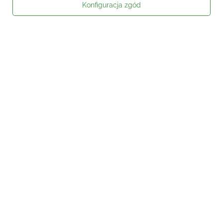
Konfiguracja zgód
Moje zamówienie
Status zamówienia
Śledzenie przesyłki
Kontakt
Moje konto
Informacje
Social media
W sklepie prezentujemy ceny brutto (z VAT).
Stawki VAT dla konsumentów z
kraju:
Polska
.