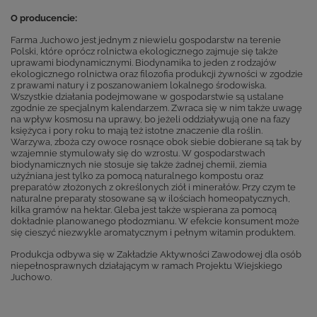
O producencie:
Farma Juchowo jest jednym z niewielu gospodarstw na terenie
Polski, które oprócz rolnictwa ekologicznego zajmuje się także
uprawami biodynamicznymi. Biodynamika to jeden z rodzajów
ekologicznego rolnictwa oraz filozofia produkcji żywności w zgodzie
z prawami natury i z poszanowaniem lokalnego środowiska.
Wszystkie działania podejmowane w gospodarstwie są ustalane
zgodnie ze specjalnym kalendarzem. Zwraca się w nim także uwagę
na wpływ kosmosu na uprawy, bo jeżeli oddziaływują one na fazy
księżyca i pory roku to mają też istotne znaczenie dla roślin.
Warzywa, zboża czy owoce rosnące obok siebie dobierane są tak by
wzajemnie stymulowały się do wzrostu. W gospodarstwach
biodynamicznych nie stosuje się także żadnej chemii, ziemia
użyźniana jest tylko za pomocą naturalnego kompostu oraz
preparatów złożonych z określonych ziół i minerałów. Przy czym te
naturalne preparaty stosowane są w ilościach homeopatycznych,
kilka gramów na hektar. Gleba jest także wspierana za pomocą
dokładnie planowanego płodozmianu. W efekcie konsument może
się cieszyć niezwykle aromatycznym i pełnym witamin produktem.
Produkcja odbywa się w Zakładzie Aktywności Zawodowej dla osób
niepełnosprawnych działającym w ramach Projektu Wiejskiego
Juchowo.