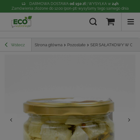
DARMOWA DOSTAWA
od 150 zł
| WYSYŁKA w
24h
Zamówienia złożone do 12:00 (pon-pt) wysyłamy tego samego dnia
Wstecz
Strona główna
Pozostałe
SER SAŁATKOWY W OLEJU