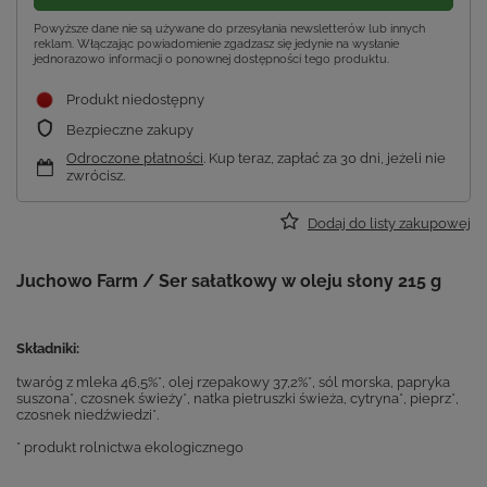
Powyższe dane nie są używane do przesyłania newsletterów lub innych
reklam. Włączając powiadomienie zgadzasz się jedynie na wysłanie
jednorazowo informacji o ponownej dostępności tego produktu.
Produkt niedostępny
Bezpieczne zakupy
Odroczone płatności
. Kup teraz, zapłać za 30 dni, jeżeli nie
zwrócisz.
Dodaj do listy zakupowej
Juchowo Farm / Ser sałatkowy w oleju słony 215 g
Składniki:
twaróg z mleka 46,5%*, olej rzepakowy 37,2%*, sól morska, papryka
suszona*, czosnek świeży*, natka pietruszki świeża, cytryna*, pieprz*,
czosnek niedźwiedzi*.
* produkt rolnictwa ekologicznego